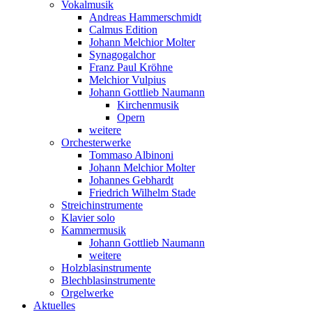
Vokalmusik
Andreas Hammerschmidt
Calmus Edition
Johann Melchior Molter
Synagogalchor
Franz Paul Kröhne
Melchior Vulpius
Johann Gottlieb Naumann
Kirchenmusik
Opern
weitere
Orchesterwerke
Tommaso Albinoni
Johann Melchior Molter
Johannes Gebhardt
Friedrich Wilhelm Stade
Streichinstrumente
Klavier solo
Kammermusik
Johann Gottlieb Naumann
weitere
Holzblasinstrumente
Blechblasinstrumente
Orgelwerke
Aktuelles