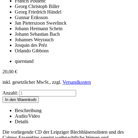
Francis Poulenc
Georg Christoph Biller
Georg Friedrich Händel
Gunnar Eriksson
Jan Pieterszoon Sweelinck
Johann Hermann Schein
Johann Sebastian Bach
Johannes Weyrauch
Josquin des Préz
Orlando Gibbons
querstand
20,00
€
inkl. gesetzlicher MwSt., zzgl.
Versandkosten
Anzahl:
Beschreibung
Audio/Video
Details
Die vorliegende CD der Leipziger Blechbläsersolisten und des
Calmus Ensembles vereint weihnachtliche Weisen und