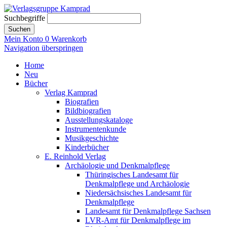
Suchbegriffe
Suchen
Mein Konto
0
Warenkorb
Navigation überspringen
Home
Neu
Bücher
Verlag Kamprad
Biografien
Bildbiografien
Ausstellungskataloge
Instrumentenkunde
Musikgeschichte
Kinderbücher
E. Reinhold Verlag
Archäologie und Denkmalpflege
Thüringisches Landesamt für
Denkmalpflege und Archäologie
Niedersächsisches Landesamt für
Denkmalpflege
Landesamt für Denkmalpflege Sachsen
LVR-Amt für Denkmalpflege im