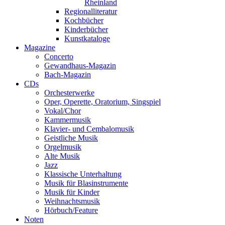
Rheinland
Regionalliteratur
Kochbücher
Kinderbücher
Kunstkataloge
Magazine
Concerto
Gewandhaus-Magazin
Bach-Magazin
CDs
Orchesterwerke
Oper, Operette, Oratorium, Singspiel
Vokal/Chor
Kammermusik
Klavier- und Cembalomusik
Geistliche Musik
Orgelmusik
Alte Musik
Jazz
Klassische Unterhaltung
Musik für Blasinstrumente
Musik für Kinder
Weihnachtsmusik
Hörbuch/Feature
Noten