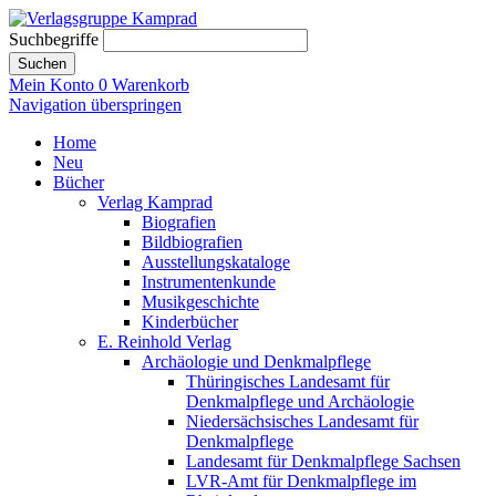
Suchbegriffe
Suchen
Mein Konto
0
Warenkorb
Navigation überspringen
Home
Neu
Bücher
Verlag Kamprad
Biografien
Bildbiografien
Ausstellungskataloge
Instrumentenkunde
Musikgeschichte
Kinderbücher
E. Reinhold Verlag
Archäologie und Denkmalpflege
Thüringisches Landesamt für
Denkmalpflege und Archäologie
Niedersächsisches Landesamt für
Denkmalpflege
Landesamt für Denkmalpflege Sachsen
LVR-Amt für Denkmalpflege im