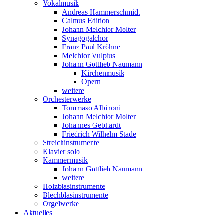
Vokalmusik
Andreas Hammerschmidt
Calmus Edition
Johann Melchior Molter
Synagogalchor
Franz Paul Kröhne
Melchior Vulpius
Johann Gottlieb Naumann
Kirchenmusik
Opern
weitere
Orchesterwerke
Tommaso Albinoni
Johann Melchior Molter
Johannes Gebhardt
Friedrich Wilhelm Stade
Streichinstrumente
Klavier solo
Kammermusik
Johann Gottlieb Naumann
weitere
Holzblasinstrumente
Blechblasinstrumente
Orgelwerke
Aktuelles