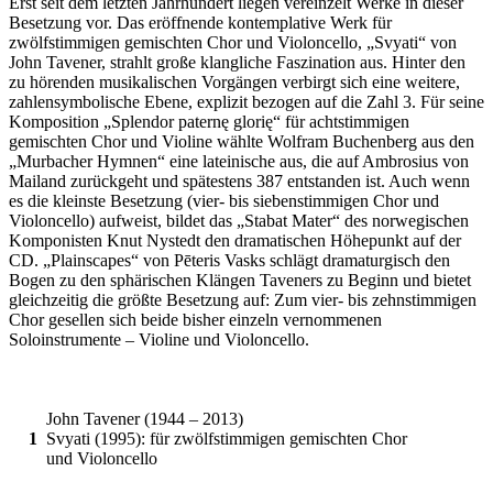
Erst seit dem letzten Jahrhundert liegen vereinzelt Werke in dieser
Besetzung vor. Das eröffnende kontemplative Werk für
zwölfstimmigen gemischten Chor und Violoncello, „Svyati“ von
John Tavener, strahlt große klangliche Faszination aus. Hinter den
zu hörenden musikalischen Vorgängen verbirgt sich eine weitere,
zahlensymbolische Ebene, explizit bezogen auf die Zahl 3. Für seine
Komposition „Splendor paternę glorię“ für achtstimmigen
gemischten Chor und Violine wählte Wolfram Buchenberg aus den
„Murbacher Hymnen“ eine lateinische aus, die auf Ambrosius von
Mailand zurückgeht und spätestens 387 entstanden ist. Auch wenn
es die kleinste Besetzung (vier- bis siebenstimmigen Chor und
Violoncello) aufweist, bildet das „Stabat Mater“ des norwegischen
Komponisten Knut Nystedt den dramatischen Höhepunkt auf der
CD. „Plainscapes“ von Pēteris Vasks schlägt dramaturgisch den
Bogen zu den sphärischen Klängen Taveners zu Beginn und bietet
gleichzeitig die größte Besetzung auf: Zum vier- bis zehnstimmigen
Chor gesellen sich beide bisher einzeln vernommenen
Soloinstrumente – Violine und Violoncello.
John Tavener (1944 – 2013)
1
Svyati (1995): für zwölfstimmigen gemischten Chor
und Violoncello