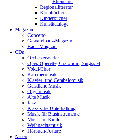
Rheinland
Regionalliteratur
Kochbücher
Kinderbücher
Kunstkataloge
Magazine
Concerto
Gewandhaus-Magazin
Bach-Magazin
CDs
Orchesterwerke
Oper, Operette, Oratorium, Singspiel
Vokal/Chor
Kammermusik
Klavier- und Cembalomusik
Geistliche Musik
Orgelmusik
Alte Musik
Jazz
Klassische Unterhaltung
Musik für Blasinstrumente
Musik für Kinder
Weihnachtsmusik
Hörbuch/Feature
Noten