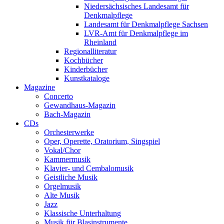
Niedersächsisches Landesamt für
Denkmalpflege
Landesamt für Denkmalpflege Sachsen
LVR-Amt für Denkmalpflege im
Rheinland
Regionalliteratur
Kochbücher
Kinderbücher
Kunstkataloge
Magazine
Concerto
Gewandhaus-Magazin
Bach-Magazin
CDs
Orchesterwerke
Oper, Operette, Oratorium, Singspiel
Vokal/Chor
Kammermusik
Klavier- und Cembalomusik
Geistliche Musik
Orgelmusik
Alte Musik
Jazz
Klassische Unterhaltung
Musik für Blasinstrumente