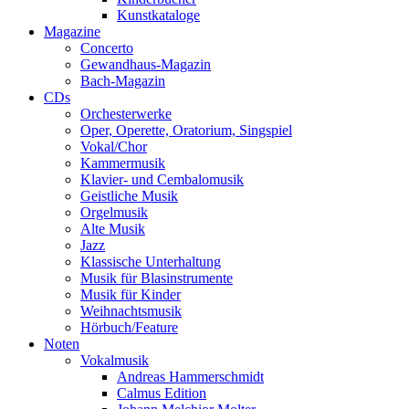
Kunstkataloge
Magazine
Concerto
Gewandhaus-Magazin
Bach-Magazin
CDs
Orchesterwerke
Oper, Operette, Oratorium, Singspiel
Vokal/Chor
Kammermusik
Klavier- und Cembalomusik
Geistliche Musik
Orgelmusik
Alte Musik
Jazz
Klassische Unterhaltung
Musik für Blasinstrumente
Musik für Kinder
Weihnachtsmusik
Hörbuch/Feature
Noten
Vokalmusik
Andreas Hammerschmidt
Calmus Edition