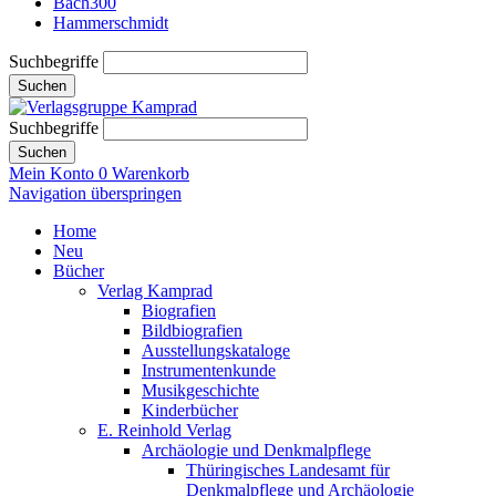
Bach300
Hammerschmidt
Suchbegriffe
Suchen
Suchbegriffe
Suchen
Mein Konto
0
Warenkorb
Navigation überspringen
Home
Neu
Bücher
Verlag Kamprad
Biografien
Bildbiografien
Ausstellungskataloge
Instrumentenkunde
Musikgeschichte
Kinderbücher
E. Reinhold Verlag
Archäologie und Denkmalpflege
Thüringisches Landesamt für
Denkmalpflege und Archäologie