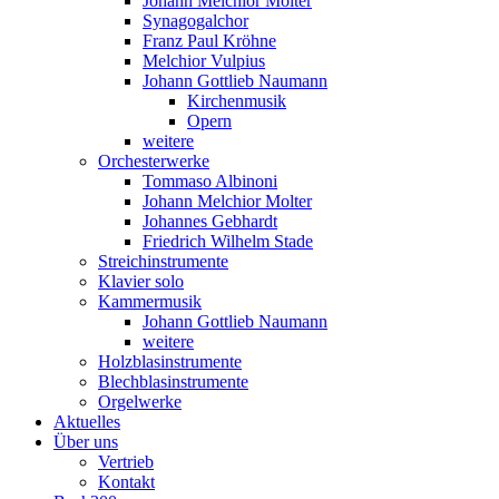
Johann Melchior Molter
Synagogalchor
Franz Paul Kröhne
Melchior Vulpius
Johann Gottlieb Naumann
Kirchenmusik
Opern
weitere
Orchesterwerke
Tommaso Albinoni
Johann Melchior Molter
Johannes Gebhardt
Friedrich Wilhelm Stade
Streichinstrumente
Klavier solo
Kammermusik
Johann Gottlieb Naumann
weitere
Holzblasinstrumente
Blechblasinstrumente
Orgelwerke
Aktuelles
Über uns
Vertrieb
Kontakt