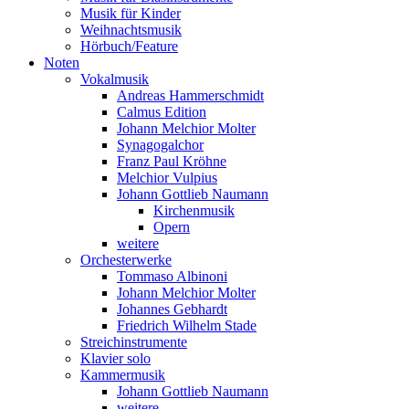
Musik für Kinder
Weihnachtsmusik
Hörbuch/Feature
Noten
Vokalmusik
Andreas Hammerschmidt
Calmus Edition
Johann Melchior Molter
Synagogalchor
Franz Paul Kröhne
Melchior Vulpius
Johann Gottlieb Naumann
Kirchenmusik
Opern
weitere
Orchesterwerke
Tommaso Albinoni
Johann Melchior Molter
Johannes Gebhardt
Friedrich Wilhelm Stade
Streichinstrumente
Klavier solo
Kammermusik
Johann Gottlieb Naumann
weitere