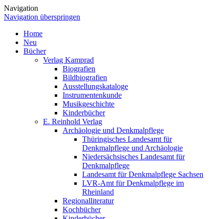
Navigation
Navigation überspringen
Home
Neu
Bücher
Verlag Kamprad
Biografien
Bildbiografien
Ausstellungskataloge
Instrumentenkunde
Musikgeschichte
Kinderbücher
E. Reinhold Verlag
Archäologie und Denkmalpflege
Thüringisches Landesamt für
Denkmalpflege und Archäologie
Niedersächsisches Landesamt für
Denkmalpflege
Landesamt für Denkmalpflege Sachsen
LVR-Amt für Denkmalpflege im
Rheinland
Regionalliteratur
Kochbücher
Kinderbücher