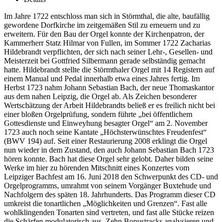
Im Jahre 1722 entschloss man sich in Störmthal, die alte, baufällig
gewordene Dorfkirche im zeitgemäßen Stil zu erneuern und zu
erweitern. Für den Bau der Orgel konnte der Kirchenpatron, der
Kammerherr Statz Hilmar von Fullen, im Sommer 1722 Zacharias
Hildebrandt verpflichten, der sich nach seiner Lehr-, Gesellen- und
Meisterzeit bei Gottfried Silbermann gerade selbständig gemacht
hatte. Hildebrandt stellte die Störmthaler Orgel mit 14 Registern auf
einem Manual und Pedal innerhalb etwa eines Jahres fertig. Im
Herbst 1723 nahm Johann Sebastian Bach, der neue Thomaskantor
aus dem nahen Leipzig, die Orgel ab. Als Zeichen besonderer
Wertschätzung der Arbeit Hildebrandts beließ er es freilich nicht bei
einer bloßen Orgelprüfung, sondern führte „bei öffentlichem
Gottesdienste und Einweyhung besagter Orgel“ am 2. November
1723 auch noch seine Kantate „Höchsterwünschtes Freudenfest“
(BWV 194) auf. Seit einer Restaurierung 2008 erklingt die Orgel
nun wieder in dem Zustand, den auch Johann Sebastian Bach 1723
hören konnte. Bach hat diese Orgel sehr gelobt. Daher bilden seine
Werke im hier zu hörenden Mitschnitt eines Konzertes vom
Leipziger Bachfest am 16. Juni 2018 den Schwerpunkt des CD- und
Orgelprogramms, umrahmt von seinem Vorgänger Buxtehude und
Nachfolgern des späten 18. Jahrhunderts. Das Programm dieser CD
umkreist die tonartlichen „Möglichkeiten und Grenzen“. Fast alle
wohlklingenden Tonarten sind vertreten, und fast alle Stücke reizen
die Schärfen modulatorisch aus. Zehn Bonustracks analysieren und