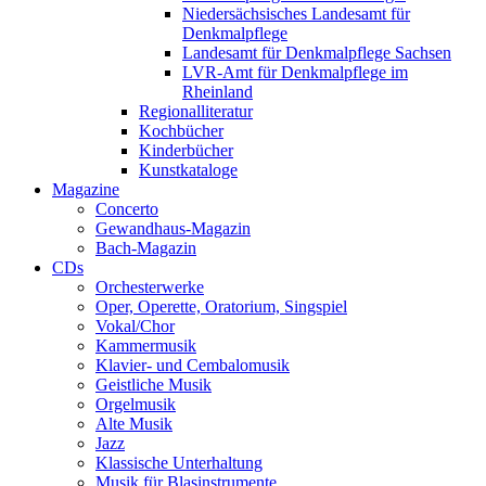
Niedersächsisches Landesamt für
Denkmalpflege
Landesamt für Denkmalpflege Sachsen
LVR-Amt für Denkmalpflege im
Rheinland
Regionalliteratur
Kochbücher
Kinderbücher
Kunstkataloge
Magazine
Concerto
Gewandhaus-Magazin
Bach-Magazin
CDs
Orchesterwerke
Oper, Operette, Oratorium, Singspiel
Vokal/Chor
Kammermusik
Klavier- und Cembalomusik
Geistliche Musik
Orgelmusik
Alte Musik
Jazz
Klassische Unterhaltung
Musik für Blasinstrumente