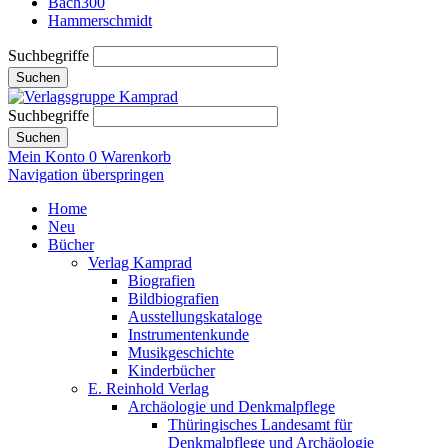
Bach300
Hammerschmidt
Suchbegriffe
Suchen
Suchbegriffe
Suchen
Mein Konto
0
Warenkorb
Navigation überspringen
Home
Neu
Bücher
Verlag Kamprad
Biografien
Bildbiografien
Ausstellungskataloge
Instrumentenkunde
Musikgeschichte
Kinderbücher
E. Reinhold Verlag
Archäologie und Denkmalpflege
Thüringisches Landesamt für
Denkmalpflege und Archäologie