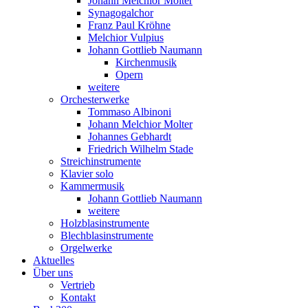
Johann Melchior Molter
Synagogalchor
Franz Paul Kröhne
Melchior Vulpius
Johann Gottlieb Naumann
Kirchenmusik
Opern
weitere
Orchesterwerke
Tommaso Albinoni
Johann Melchior Molter
Johannes Gebhardt
Friedrich Wilhelm Stade
Streichinstrumente
Klavier solo
Kammermusik
Johann Gottlieb Naumann
weitere
Holzblasinstrumente
Blechblasinstrumente
Orgelwerke
Aktuelles
Über uns
Vertrieb
Kontakt