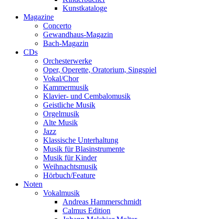
Kunstkataloge
Magazine
Concerto
Gewandhaus-Magazin
Bach-Magazin
CDs
Orchesterwerke
Oper, Operette, Oratorium, Singspiel
Vokal/Chor
Kammermusik
Klavier- und Cembalomusik
Geistliche Musik
Orgelmusik
Alte Musik
Jazz
Klassische Unterhaltung
Musik für Blasinstrumente
Musik für Kinder
Weihnachtsmusik
Hörbuch/Feature
Noten
Vokalmusik
Andreas Hammerschmidt
Calmus Edition