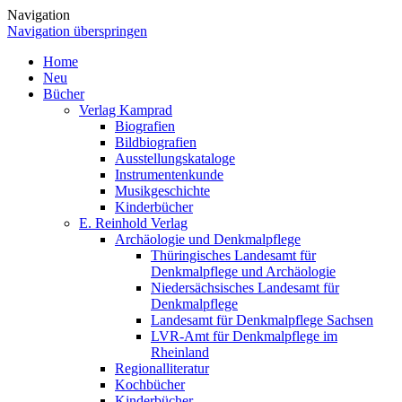
Navigation
Navigation überspringen
Home
Neu
Bücher
Verlag Kamprad
Biografien
Bildbiografien
Ausstellungskataloge
Instrumentenkunde
Musikgeschichte
Kinderbücher
E. Reinhold Verlag
Archäologie und Denkmalpflege
Thüringisches Landesamt für
Denkmalpflege und Archäologie
Niedersächsisches Landesamt für
Denkmalpflege
Landesamt für Denkmalpflege Sachsen
LVR-Amt für Denkmalpflege im
Rheinland
Regionalliteratur
Kochbücher
Kinderbücher