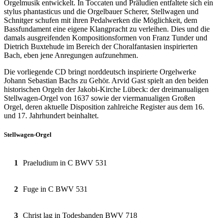
Orgelmusik entwickelt. In Toccaten und Präludien entfaltete sich ein
stylus phantasticus und die Orgelbauer Scherer, Stellwagen und
Schnitger schufen mit ihren Pedalwerken die Möglichkeit, dem
Bassfundament eine eigene Klangpracht zu verleihen. Dies und die
damals ausgreifenden Kompositionsformen von Franz Tunder und
Dietrich Buxtehude im Bereich der Choralfantasien inspirierten
Bach, eben jene Anregungen aufzunehmen.
Die vorliegende CD bringt norddeutsch inspirierte Orgelwerke
Johann Sebastian Bachs zu Gehör. Arvid Gast spielt an den beiden
historischen Orgeln der Jakobi-Kirche Lübeck: der dreimanualigen
Stellwagen-Orgel von 1637 sowie der viermanualigen Großen
Orgel, deren aktuelle Disposition zahlreiche Register aus dem 16.
und 17. Jahrhundert beinhaltet.
Stellwagen-Orgel
1
Praeludium in C BWV 531
2
Fuge in C BWV 531
3
Christ lag in Todesbanden BWV 718