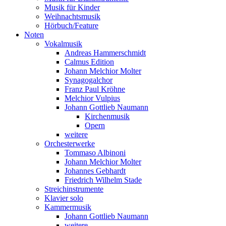
Musik für Kinder
Weihnachtsmusik
Hörbuch/Feature
Noten
Vokalmusik
Andreas Hammerschmidt
Calmus Edition
Johann Melchior Molter
Synagogalchor
Franz Paul Kröhne
Melchior Vulpius
Johann Gottlieb Naumann
Kirchenmusik
Opern
weitere
Orchesterwerke
Tommaso Albinoni
Johann Melchior Molter
Johannes Gebhardt
Friedrich Wilhelm Stade
Streichinstrumente
Klavier solo
Kammermusik
Johann Gottlieb Naumann
weitere