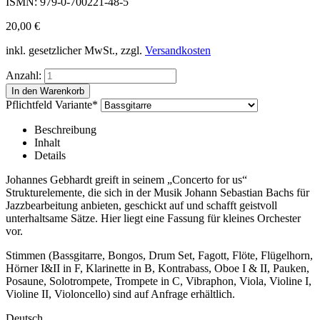
ISMN: 979-0-700221-48-5
20,00
€
inkl. gesetzlicher MwSt., zzgl.
Versandkosten
Anzahl:
Pflichtfeld
Variante
*
Beschreibung
Inhalt
Details
Johannes Gebhardt greift in seinem „Concerto for us“
Strukturelemente, die sich in der Musik Johann Sebastian Bachs für
Jazzbearbeitung anbieten, geschickt auf und schafft geistvoll
unterhaltsame Sätze. Hier liegt eine Fassung für kleines Orchester
vor.
Stimmen (Bassgitarre, Bongos, Drum Set, Fagott, Flöte, Flügelhorn,
Hörner I&II in F, Klarinette in B, Kontrabass, Oboe I & II, Pauken,
Posaune, Solotrompete, Trompete in C, Vibraphon, Viola, Violine I,
Violine II, Violoncello) sind auf Anfrage erhältlich.
Deutsch