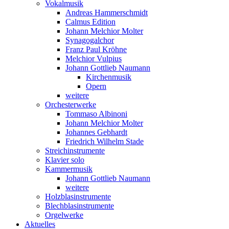
Vokalmusik
Andreas Hammerschmidt
Calmus Edition
Johann Melchior Molter
Synagogalchor
Franz Paul Kröhne
Melchior Vulpius
Johann Gottlieb Naumann
Kirchenmusik
Opern
weitere
Orchesterwerke
Tommaso Albinoni
Johann Melchior Molter
Johannes Gebhardt
Friedrich Wilhelm Stade
Streichinstrumente
Klavier solo
Kammermusik
Johann Gottlieb Naumann
weitere
Holzblasinstrumente
Blechblasinstrumente
Orgelwerke
Aktuelles