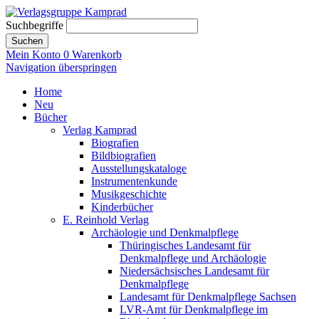
Suchbegriffe
Suchen
Mein Konto
0
Warenkorb
Navigation überspringen
Home
Neu
Bücher
Verlag Kamprad
Biografien
Bildbiografien
Ausstellungskataloge
Instrumentenkunde
Musikgeschichte
Kinderbücher
E. Reinhold Verlag
Archäologie und Denkmalpflege
Thüringisches Landesamt für
Denkmalpflege und Archäologie
Niedersächsisches Landesamt für
Denkmalpflege
Landesamt für Denkmalpflege Sachsen
LVR-Amt für Denkmalpflege im