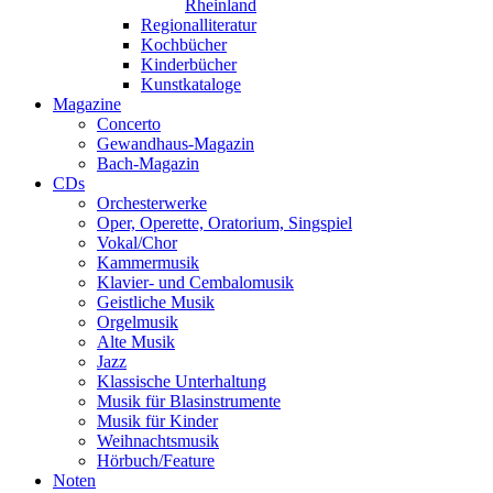
Rheinland
Regionalliteratur
Kochbücher
Kinderbücher
Kunstkataloge
Magazine
Concerto
Gewandhaus-Magazin
Bach-Magazin
CDs
Orchesterwerke
Oper, Operette, Oratorium, Singspiel
Vokal/Chor
Kammermusik
Klavier- und Cembalomusik
Geistliche Musik
Orgelmusik
Alte Musik
Jazz
Klassische Unterhaltung
Musik für Blasinstrumente
Musik für Kinder
Weihnachtsmusik
Hörbuch/Feature
Noten