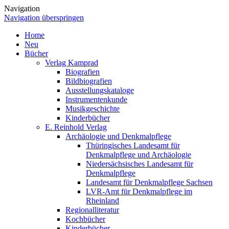
Navigation
Navigation überspringen
Home
Neu
Bücher
Verlag Kamprad
Biografien
Bildbiografien
Ausstellungskataloge
Instrumentenkunde
Musikgeschichte
Kinderbücher
E. Reinhold Verlag
Archäologie und Denkmalpflege
Thüringisches Landesamt für
Denkmalpflege und Archäologie
Niedersächsisches Landesamt für
Denkmalpflege
Landesamt für Denkmalpflege Sachsen
LVR-Amt für Denkmalpflege im
Rheinland
Regionalliteratur
Kochbücher
Kinderbücher