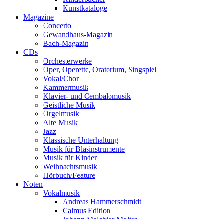
Kunstkataloge
Magazine
Concerto
Gewandhaus-Magazin
Bach-Magazin
CDs
Orchesterwerke
Oper, Operette, Oratorium, Singspiel
Vokal/Chor
Kammermusik
Klavier- und Cembalomusik
Geistliche Musik
Orgelmusik
Alte Musik
Jazz
Klassische Unterhaltung
Musik für Blasinstrumente
Musik für Kinder
Weihnachtsmusik
Hörbuch/Feature
Noten
Vokalmusik
Andreas Hammerschmidt
Calmus Edition