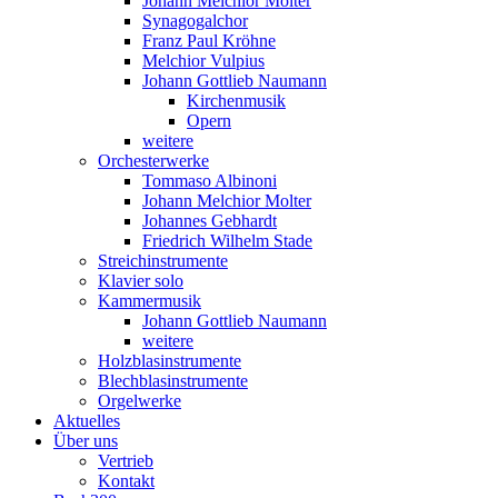
Johann Melchior Molter
Synagogalchor
Franz Paul Kröhne
Melchior Vulpius
Johann Gottlieb Naumann
Kirchenmusik
Opern
weitere
Orchesterwerke
Tommaso Albinoni
Johann Melchior Molter
Johannes Gebhardt
Friedrich Wilhelm Stade
Streichinstrumente
Klavier solo
Kammermusik
Johann Gottlieb Naumann
weitere
Holzblasinstrumente
Blechblasinstrumente
Orgelwerke
Aktuelles
Über uns
Vertrieb
Kontakt