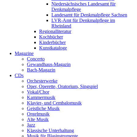
Niedersächsisches Landesamt für
Denkmalpflege
Landesamt für Denkmalpflege Sachsen
LVR-Amt für Denkmalpflege im
Rheinland
Regionalliteratur
Kochbücher
Kinderbücher
Kunstkataloge
Magazine
Concerto
Gewandhaus-Magazin
Bach-Magazin
CDs
Orchesterwerke
Oper, Operette, Oratorium, Singspiel
Vokal/Chor
Kammermusik
Klavier- und Cembalomusik
Geistliche Musik
Orgelmusik
Alte Musik
Jazz
Klassische Unterhaltung
Musik für Blasinstrumente