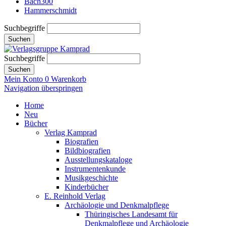
Bach300
Hammerschmidt
Suchbegriffe
Suchen
Suchbegriffe
Suchen
Mein Konto
0
Warenkorb
Navigation überspringen
Home
Neu
Bücher
Verlag Kamprad
Biografien
Bildbiografien
Ausstellungskataloge
Instrumentenkunde
Musikgeschichte
Kinderbücher
E. Reinhold Verlag
Archäologie und Denkmalpflege
Thüringisches Landesamt für
Denkmalpflege und Archäologie