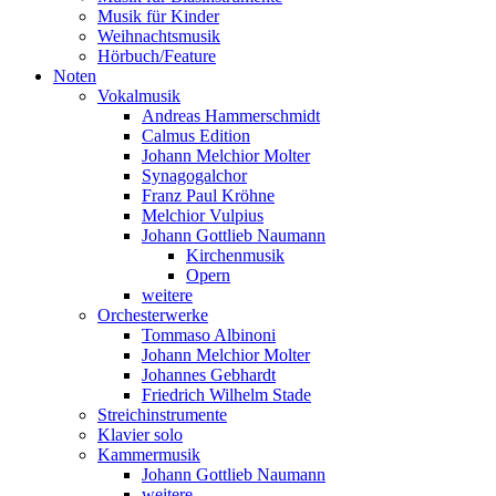
Musik für Kinder
Weihnachtsmusik
Hörbuch/Feature
Noten
Vokalmusik
Andreas Hammerschmidt
Calmus Edition
Johann Melchior Molter
Synagogalchor
Franz Paul Kröhne
Melchior Vulpius
Johann Gottlieb Naumann
Kirchenmusik
Opern
weitere
Orchesterwerke
Tommaso Albinoni
Johann Melchior Molter
Johannes Gebhardt
Friedrich Wilhelm Stade
Streichinstrumente
Klavier solo
Kammermusik
Johann Gottlieb Naumann
weitere