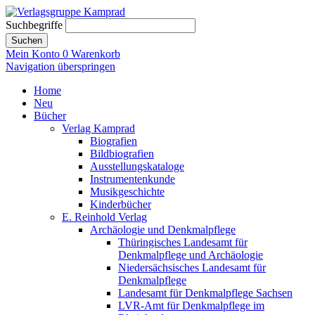
Suchbegriffe
Suchen
Mein Konto
0
Warenkorb
Navigation überspringen
Home
Neu
Bücher
Verlag Kamprad
Biografien
Bildbiografien
Ausstellungskataloge
Instrumentenkunde
Musikgeschichte
Kinderbücher
E. Reinhold Verlag
Archäologie und Denkmalpflege
Thüringisches Landesamt für
Denkmalpflege und Archäologie
Niedersächsisches Landesamt für
Denkmalpflege
Landesamt für Denkmalpflege Sachsen
LVR-Amt für Denkmalpflege im