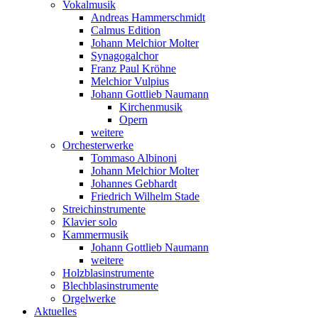
Vokalmusik
Andreas Hammerschmidt
Calmus Edition
Johann Melchior Molter
Synagogalchor
Franz Paul Kröhne
Melchior Vulpius
Johann Gottlieb Naumann
Kirchenmusik
Opern
weitere
Orchesterwerke
Tommaso Albinoni
Johann Melchior Molter
Johannes Gebhardt
Friedrich Wilhelm Stade
Streichinstrumente
Klavier solo
Kammermusik
Johann Gottlieb Naumann
weitere
Holzblasinstrumente
Blechblasinstrumente
Orgelwerke
Aktuelles