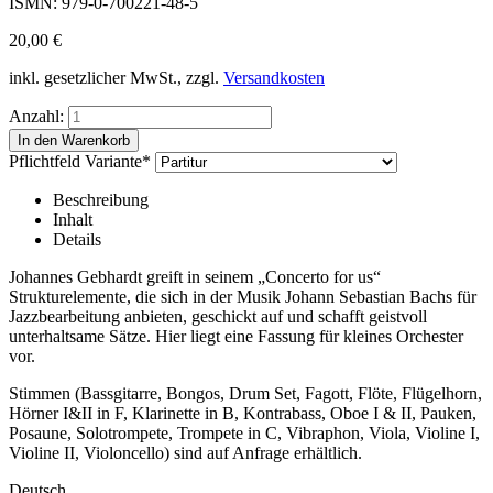
ISMN: 979-0-700221-48-5
20,00
€
inkl. gesetzlicher MwSt., zzgl.
Versandkosten
Anzahl:
Pflichtfeld
Variante
*
Beschreibung
Inhalt
Details
Johannes Gebhardt greift in seinem „Concerto for us“
Strukturelemente, die sich in der Musik Johann Sebastian Bachs für
Jazzbearbeitung anbieten, geschickt auf und schafft geistvoll
unterhaltsame Sätze. Hier liegt eine Fassung für kleines Orchester
vor.
Stimmen (Bassgitarre, Bongos, Drum Set, Fagott, Flöte, Flügelhorn,
Hörner I&II in F, Klarinette in B, Kontrabass, Oboe I & II, Pauken,
Posaune, Solotrompete, Trompete in C, Vibraphon, Viola, Violine I,
Violine II, Violoncello) sind auf Anfrage erhältlich.
Deutsch