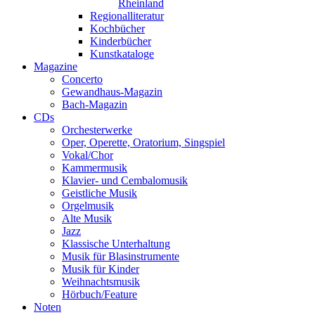
Rheinland
Regionalliteratur
Kochbücher
Kinderbücher
Kunstkataloge
Magazine
Concerto
Gewandhaus-Magazin
Bach-Magazin
CDs
Orchesterwerke
Oper, Operette, Oratorium, Singspiel
Vokal/Chor
Kammermusik
Klavier- und Cembalomusik
Geistliche Musik
Orgelmusik
Alte Musik
Jazz
Klassische Unterhaltung
Musik für Blasinstrumente
Musik für Kinder
Weihnachtsmusik
Hörbuch/Feature
Noten