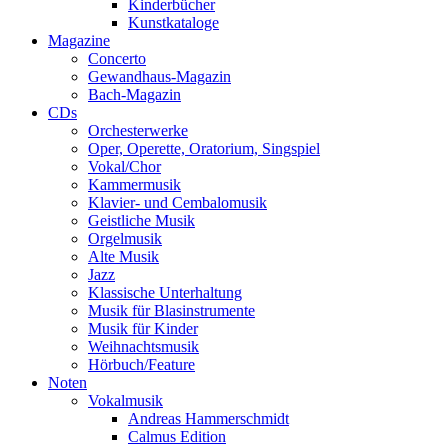
Kinderbücher
Kunstkataloge
Magazine
Concerto
Gewandhaus-Magazin
Bach-Magazin
CDs
Orchesterwerke
Oper, Operette, Oratorium, Singspiel
Vokal/Chor
Kammermusik
Klavier- und Cembalomusik
Geistliche Musik
Orgelmusik
Alte Musik
Jazz
Klassische Unterhaltung
Musik für Blasinstrumente
Musik für Kinder
Weihnachtsmusik
Hörbuch/Feature
Noten
Vokalmusik
Andreas Hammerschmidt
Calmus Edition