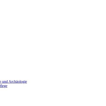
e und Archäologie
flege