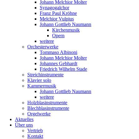
Johann Melchior Molter
Synagogalchor
Franz Paul Kröhne
Melchior Vulpius
Johann Gottlieb Naumann
Kirchenmusik
Opern
weitere
Orchesterwerke
Tommaso Albinoni
Johann Melchior Molter
Johannes Gebhardt
Friedrich Wilhelm Stade
Streichinstrumente
Klavier solo
Kammermusik
Johann Gottlieb Naumann
weitere
Holzblasinstrumente
Blechblasinstrumente
Orgelwerke
Aktuelles
Über uns
Vertrieb
Kontakt