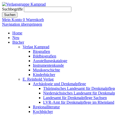
Suchbegriffe
Suchen
Mein Konto
0
Warenkorb
Navigation überspringen
Home
Neu
Bücher
Verlag Kamprad
Biografien
Bildbiografien
Ausstellungskataloge
Instrumentenkunde
Musikgeschichte
Kinderbücher
E. Reinhold Verlag
Archäologie und Denkmalpflege
Thüringisches Landesamt für Denkmalpfleg
Niedersächsisches Landesamt für Denkmalp
Landesamt für Denkmalpflege Sachsen
LVR-Amt für Denkmalpflege im Rheinland
Regionalliteratur
Kochbücher