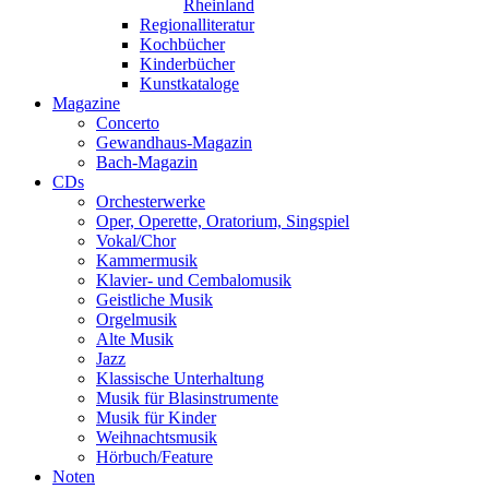
Rheinland
Regionalliteratur
Kochbücher
Kinderbücher
Kunstkataloge
Magazine
Concerto
Gewandhaus-Magazin
Bach-Magazin
CDs
Orchesterwerke
Oper, Operette, Oratorium, Singspiel
Vokal/Chor
Kammermusik
Klavier- und Cembalomusik
Geistliche Musik
Orgelmusik
Alte Musik
Jazz
Klassische Unterhaltung
Musik für Blasinstrumente
Musik für Kinder
Weihnachtsmusik
Hörbuch/Feature
Noten