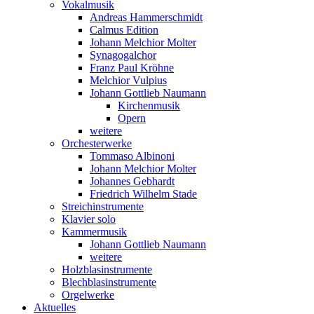
Vokalmusik
Andreas Hammerschmidt
Calmus Edition
Johann Melchior Molter
Synagogalchor
Franz Paul Kröhne
Melchior Vulpius
Johann Gottlieb Naumann
Kirchenmusik
Opern
weitere
Orchesterwerke
Tommaso Albinoni
Johann Melchior Molter
Johannes Gebhardt
Friedrich Wilhelm Stade
Streichinstrumente
Klavier solo
Kammermusik
Johann Gottlieb Naumann
weitere
Holzblasinstrumente
Blechblasinstrumente
Orgelwerke
Aktuelles