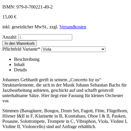
ISMN: 979-0-700221-49-2
15,00
€
inkl. gesetzlicher MwSt., zzgl.
Versandkosten
Anzahl:
Pflichtfeld
Variante
*
Beschreibung
Inhalt
Details
Johannes Gebhardt greift in seinem „Concerto for us“
Strukturelemente, die sich in der Musik Johann Sebastian Bachs für
Jazzbearbeitung anbieten, geschickt auf und schafft geistvoll
unterhaltsame Sätze. Hier liegt eine Fassung für kleines Orchester
vor.
Stimmen (Bassgitarre, Bongos, Drum Set, Fagott, Flöte, Flügelhorn,
Hörner I&II in F, Klarinette in B, Kontrabass, Oboe I & II, Pauken,
Posaune, Solotrompete, Trompete in C, Vibraphon, Viola, Violine I,
Violine II, Violoncello) sind auf Anfrage erhältlich.