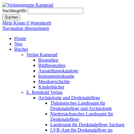
Suchbegriffe
Suchen
Mein Konto
0
Warenkorb
Navigation überspringen
Home
Neu
Bücher
Verlag Kamprad
Biografien
Bildbiografien
Ausstellungskataloge
Instrumentenkunde
Musikgeschichte
Kinderbücher
E. Reinhold Verlag
Archäologie und Denkmalpflege
Thüringisches Landesamt für
Denkmalpflege und Archäologie
Niedersächsisches Landesamt für
Denkmalpflege
Landesamt für Denkmalpflege Sachsen
LVR-Amt für Denkmalpflege im