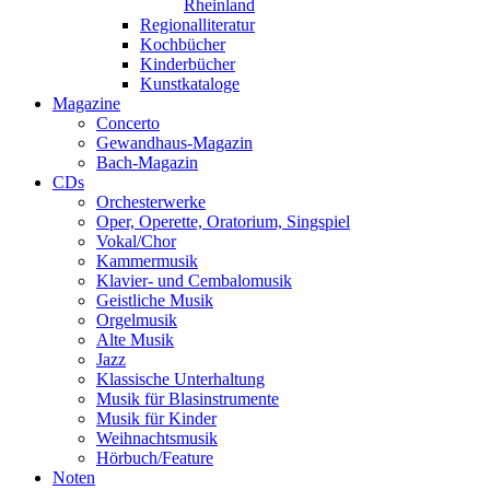
Rheinland
Regionalliteratur
Kochbücher
Kinderbücher
Kunstkataloge
Magazine
Concerto
Gewandhaus-Magazin
Bach-Magazin
CDs
Orchesterwerke
Oper, Operette, Oratorium, Singspiel
Vokal/Chor
Kammermusik
Klavier- und Cembalomusik
Geistliche Musik
Orgelmusik
Alte Musik
Jazz
Klassische Unterhaltung
Musik für Blasinstrumente
Musik für Kinder
Weihnachtsmusik
Hörbuch/Feature
Noten