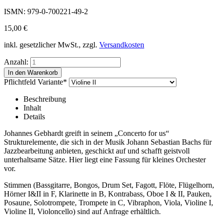
ISMN: 979-0-700221-49-2
15,00
€
inkl. gesetzlicher MwSt., zzgl.
Versandkosten
Anzahl:
Pflichtfeld
Variante
*
Beschreibung
Inhalt
Details
Johannes Gebhardt greift in seinem „Concerto for us“
Strukturelemente, die sich in der Musik Johann Sebastian Bachs für
Jazzbearbeitung anbieten, geschickt auf und schafft geistvoll
unterhaltsame Sätze. Hier liegt eine Fassung für kleines Orchester
vor.
Stimmen (Bassgitarre, Bongos, Drum Set, Fagott, Flöte, Flügelhorn,
Hörner I&II in F, Klarinette in B, Kontrabass, Oboe I & II, Pauken,
Posaune, Solotrompete, Trompete in C, Vibraphon, Viola, Violine I,
Violine II, Violoncello) sind auf Anfrage erhältlich.