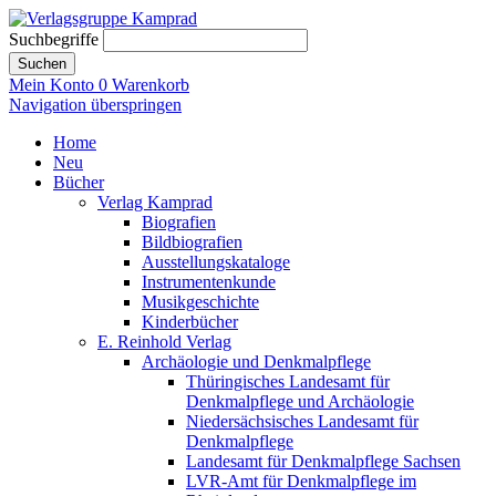
Suchbegriffe
Suchen
Mein Konto
0
Warenkorb
Navigation überspringen
Home
Neu
Bücher
Verlag Kamprad
Biografien
Bildbiografien
Ausstellungskataloge
Instrumentenkunde
Musikgeschichte
Kinderbücher
E. Reinhold Verlag
Archäologie und Denkmalpflege
Thüringisches Landesamt für
Denkmalpflege und Archäologie
Niedersächsisches Landesamt für
Denkmalpflege
Landesamt für Denkmalpflege Sachsen
LVR-Amt für Denkmalpflege im