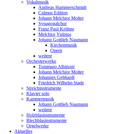
Vokalmusik
Andreas Hammerschmidt
Calmus Edition
Johann Melchior Molter
Synagogalchor
Franz Paul Kröhne
Melchior Vulpius
Johann Gottlieb Naumann
Kirchenmusik
Opern
weitere
Orchesterwerke
Tommaso Albinoni
Johann Melchior Molter
Johannes Gebhardt
Friedrich Wilhelm Stade
Streichinstrumente
Klavier solo
Kammermusik
Johann Gottlieb Naumann
weitere
Holzblasinstrumente
Blechblasinstrumente
Orgelwerke
Aktuelles