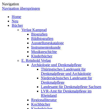
Navigation
Navigation überspringen
Home
Neu
Bücher
Verlag Kamprad
Biografien
Bildbiografien
Ausstellungskataloge
Instrumentenkunde
Musikgeschichte
Kinderbücher
E. Reinhold Verlag
Archäologie und Denkmalpflege
Thüringisches Landesamt für
Denkmalpflege und Archäologie
Niedersächsisches Landesamt für
Denkmalpflege
Landesamt für Denkmalpflege Sachsen
LVR-Amt für Denkmalpflege im
Rheinland
Regionalliteratur
Kochbücher
Kinderbücher