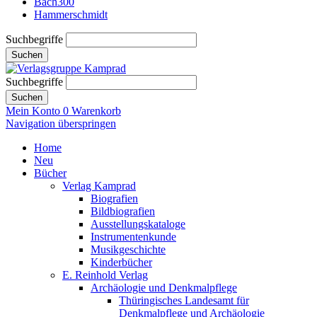
Bach300
Hammerschmidt
Suchbegriffe
Suchen
Suchbegriffe
Suchen
Mein Konto
0
Warenkorb
Navigation überspringen
Home
Neu
Bücher
Verlag Kamprad
Biografien
Bildbiografien
Ausstellungskataloge
Instrumentenkunde
Musikgeschichte
Kinderbücher
E. Reinhold Verlag
Archäologie und Denkmalpflege
Thüringisches Landesamt für
Denkmalpflege und Archäologie