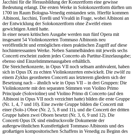
Jacchini für die Herausbildung der Konzertform eine gewisse
Bedeutung erlangt. Die ersten Werke in Solokonzertform dürften um
1700 im Raum Bologna-Venedig entstanden sein. Hierfür kommen
Albinoni, Jacchini, Torelli und Vivaldi in Frage, wobei Albinoni an
der Entwicklung der Solokonzertform ohne Zweifel einen
gewichtigen Anteil hatte.
In einer neuen kritischen Ausgabe werden nun fünf Opera mit
insgesamt 54 Violinkonzerten Tommaso Albinonis neu
veröffentlicht und ermöglichen einen praktischen Zugriff auf diese
hochinteressanten Werke. Neben Sammelbänden mit jeweils sechs
Concerti erscheint zudem jedes Concerto als Partitur-Einzelausgabe;
ebenso sind Einzelstimmenausgaben erhältlich.
Die Streicherkonzerte, in Opus VII noch seltsam ambivalent, haben
sich in Opus IX zu echten Violinkonzerten entwickelt. Die zwölf zu
einem Zyklus geordneten Concerti aus letzterem gliedern sich der
Besetzung nach – ähnlich wie in Opus VII – in drei Gruppen: Die
Violinkonzerte mit den separaten Stimmen von Violino Primo
Principale (Solovioline) und Violino Primo di Concerto (auf den
Albinoni in Opus VII noch verzichtet hatte) bilden die erste Gruppe
(Nr. 1, 4, 7 und 10). Eine zweite Gruppe bilden die Concerti mit
einer (Solo-) Oboe (Nr. 2, 5, 8 und 11), und die Concerti der dritten
Gruppe haben zwei Oboen besetzt (Nr. 3, 6, 9 und 12). Die
Concerti Opus IX sind eindrucksvolle Dokumente der
außergewöhnlichen Kunstfertigkeit Tommaso Albinonis und des
großartigen kompositorischen Schaffens in Venedig zu Beginn des