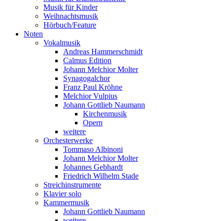
Musik für Kinder
Weihnachtsmusik
Hörbuch/Feature
Noten
Vokalmusik
Andreas Hammerschmidt
Calmus Edition
Johann Melchior Molter
Synagogalchor
Franz Paul Kröhne
Melchior Vulpius
Johann Gottlieb Naumann
Kirchenmusik
Opern
weitere
Orchesterwerke
Tommaso Albinoni
Johann Melchior Molter
Johannes Gebhardt
Friedrich Wilhelm Stade
Streichinstrumente
Klavier solo
Kammermusik
Johann Gottlieb Naumann
weitere