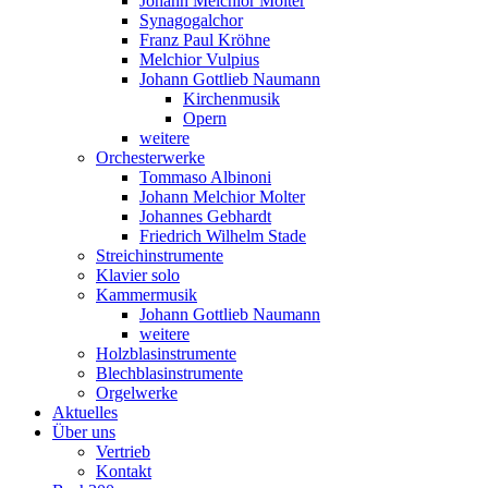
Johann Melchior Molter
Synagogalchor
Franz Paul Kröhne
Melchior Vulpius
Johann Gottlieb Naumann
Kirchenmusik
Opern
weitere
Orchesterwerke
Tommaso Albinoni
Johann Melchior Molter
Johannes Gebhardt
Friedrich Wilhelm Stade
Streichinstrumente
Klavier solo
Kammermusik
Johann Gottlieb Naumann
weitere
Holzblasinstrumente
Blechblasinstrumente
Orgelwerke
Aktuelles
Über uns
Vertrieb
Kontakt