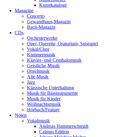
Kunstkataloge
Magazine
Concerto
Gewandhaus-Magazin
Bach-Magazin
CDs
Orchesterwerke
Oper, Operette, Oratorium, Singspiel
Vokal/Chor
Kammermusik
Klavier- und Cembalomusik
Geistliche Musik
Orgelmusik
Alte Musik
Jazz
Klassische Unterhaltung
Musik für Blasinstrumente
Musik für Kinder
Weihnachtsmusik
Hörbuch/Feature
Noten
Vokalmusik
Andreas Hammerschmidt
Calmus Edition