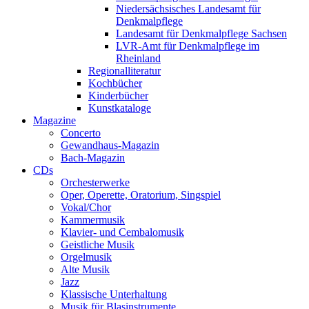
Niedersächsisches Landesamt für
Denkmalpflege
Landesamt für Denkmalpflege Sachsen
LVR-Amt für Denkmalpflege im
Rheinland
Regionalliteratur
Kochbücher
Kinderbücher
Kunstkataloge
Magazine
Concerto
Gewandhaus-Magazin
Bach-Magazin
CDs
Orchesterwerke
Oper, Operette, Oratorium, Singspiel
Vokal/Chor
Kammermusik
Klavier- und Cembalomusik
Geistliche Musik
Orgelmusik
Alte Musik
Jazz
Klassische Unterhaltung
Musik für Blasinstrumente