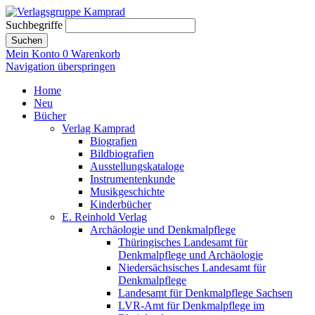
Suchbegriffe
Suchen
Mein Konto
0
Warenkorb
Navigation überspringen
Home
Neu
Bücher
Verlag Kamprad
Biografien
Bildbiografien
Ausstellungskataloge
Instrumentenkunde
Musikgeschichte
Kinderbücher
E. Reinhold Verlag
Archäologie und Denkmalpflege
Thüringisches Landesamt für
Denkmalpflege und Archäologie
Niedersächsisches Landesamt für
Denkmalpflege
Landesamt für Denkmalpflege Sachsen
LVR-Amt für Denkmalpflege im