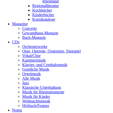
Rheinland
Regionalliteratur
Kochbücher
Kinderbücher
Kunstkataloge
Magazine
Concerto
Gewandhaus-Magazin
Bach-Magazin
CDs
Orchesterwerke
Oper, Operette, Oratorium, Singspiel
Vokal/Chor
Kammermusik
Klavier- und Cembalomusik
Geistliche Musik
Orgelmusik
Alte Musik
Jazz
Klassische Unterhaltung
Musik für Blasinstrumente
Musik für Kinder
Weihnachtsmusik
Hörbuch/Feature
Noten