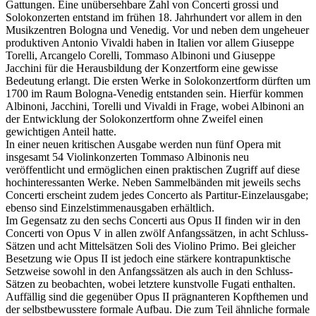
Gattungen. Eine unübersehbare Zahl von Concerti grossi und
Solokonzerten entstand im frühen 18. Jahrhundert vor allem in den
Musikzentren Bologna und Venedig. Vor und neben dem ungeheuer
produktiven Antonio Vivaldi haben in Italien vor allem Giuseppe
Torelli, Arcangelo Corelli, Tommaso Albinoni und Giuseppe
Jacchini für die Herausbildung der Konzertform eine gewisse
Bedeutung erlangt. Die ersten Werke in Solokonzertform dürften um
1700 im Raum Bologna-Venedig entstanden sein. Hierfür kommen
Albinoni, Jacchini, Torelli und Vivaldi in Frage, wobei Albinoni an
der Entwicklung der Solokonzertform ohne Zweifel einen
gewichtigen Anteil hatte.
In einer neuen kritischen Ausgabe werden nun fünf Opera mit
insgesamt 54 Violinkonzerten Tommaso Albinonis neu
veröffentlicht und ermöglichen einen praktischen Zugriff auf diese
hochinteressanten Werke. Neben Sammelbänden mit jeweils sechs
Concerti erscheint zudem jedes Concerto als Partitur-Einzelausgabe;
ebenso sind Einzelstimmenausgaben erhältlich.
Im Gegensatz zu den sechs Concerti aus Opus II finden wir in den
Concerti von Opus V in allen zwölf Anfangssätzen, in acht Schluss-
Sätzen und acht Mittelsätzen Soli des Violino Primo. Bei gleicher
Besetzung wie Opus II ist jedoch eine stärkere kontrapunktische
Setzweise sowohl in den Anfangssätzen als auch in den Schluss-
Sätzen zu beobachten, wobei letztere kunstvolle Fugati enthalten.
Auffällig sind die gegenüber Opus II prägnanteren Kopfthemen und
der selbstbewusstere formale Aufbau. Die zum Teil ähnliche formale