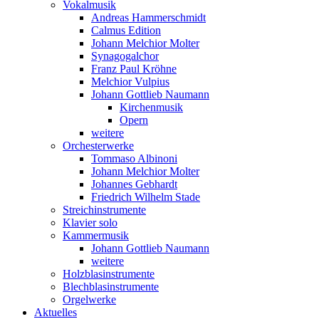
Vokalmusik
Andreas Hammerschmidt
Calmus Edition
Johann Melchior Molter
Synagogalchor
Franz Paul Kröhne
Melchior Vulpius
Johann Gottlieb Naumann
Kirchenmusik
Opern
weitere
Orchesterwerke
Tommaso Albinoni
Johann Melchior Molter
Johannes Gebhardt
Friedrich Wilhelm Stade
Streichinstrumente
Klavier solo
Kammermusik
Johann Gottlieb Naumann
weitere
Holzblasinstrumente
Blechblasinstrumente
Orgelwerke
Aktuelles