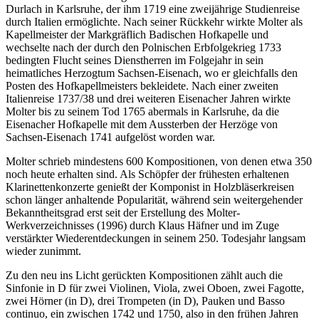
Durlach in Karlsruhe, der ihm 1719 eine zweijährige Studienreise
durch Italien ermöglichte. Nach seiner Rückkehr wirkte Molter als
Kapellmeister der Markgräflich Badischen Hofkapelle und
wechselte nach der durch den Polnischen Erbfolgekrieg 1733
bedingten Flucht seines Dienstherren im Folgejahr in sein
heimatliches Herzogtum Sachsen-Eisenach, wo er gleichfalls den
Posten des Hofkapellmeisters bekleidete. Nach einer zweiten
Italienreise 1737/38 und drei weiteren Eisenacher Jahren wirkte
Molter bis zu seinem Tod 1765 abermals in Karlsruhe, da die
Eisenacher Hofkapelle mit dem Aussterben der Herzöge von
Sachsen-Eisenach 1741 aufgelöst worden war.
Molter schrieb mindestens 600 Kompositionen, von denen etwa 350
noch heute erhalten sind. Als Schöpfer der frühesten erhaltenen
Klarinettenkonzerte genießt der Komponist in Holzbläserkreisen
schon länger anhaltende Popularität, während sein weitergehender
Bekanntheitsgrad erst seit der Erstellung des Molter-
Werkverzeichnisses (1996) durch Klaus Häfner und im Zuge
verstärkter Wiederentdeckungen in seinem 250. Todesjahr langsam
wieder zunimmt.
Zu den neu ins Licht gerückten Kompositionen zählt auch die
Sinfonie in D für zwei Violinen, Viola, zwei Oboen, zwei Fagotte,
zwei Hörner (in D), drei Trompeten (in D), Pauken und Basso
continuo, ein zwischen 1742 und 1750, also in den frühen Jahren