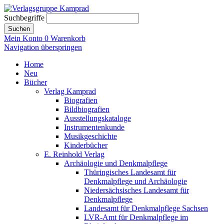
Suchbegriffe
Suchen
Mein Konto
0
Warenkorb
Navigation überspringen
Home
Neu
Bücher
Verlag Kamprad
Biografien
Bildbiografien
Ausstellungskataloge
Instrumentenkunde
Musikgeschichte
Kinderbücher
E. Reinhold Verlag
Archäologie und Denkmalpflege
Thüringisches Landesamt für
Denkmalpflege und Archäologie
Niedersächsisches Landesamt für
Denkmalpflege
Landesamt für Denkmalpflege Sachsen
LVR-Amt für Denkmalpflege im