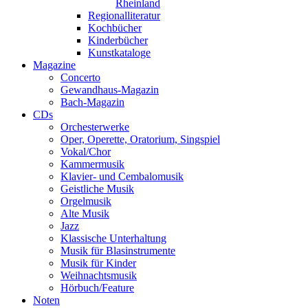
Rheinland
Regionalliteratur
Kochbücher
Kinderbücher
Kunstkataloge
Magazine
Concerto
Gewandhaus-Magazin
Bach-Magazin
CDs
Orchesterwerke
Oper, Operette, Oratorium, Singspiel
Vokal/Chor
Kammermusik
Klavier- und Cembalomusik
Geistliche Musik
Orgelmusik
Alte Musik
Jazz
Klassische Unterhaltung
Musik für Blasinstrumente
Musik für Kinder
Weihnachtsmusik
Hörbuch/Feature
Noten