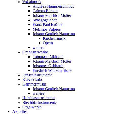
Vokalmusik
Andreas Hammerschmidt
Calmus Edition
Johann Melchior Molter
Synagogalchor
Franz Paul Kröhne
Melchior Vulpius
Johann Gottlieb Naumann
Kirchenmusik
Opern
weitere
Orchesterwerke
Tommaso Albinoni
Johann Melchior Molter
Johannes Gebhardt
Friedrich Wilhelm Stade
Streichinstrumente
Klavier solo
Kammermusik
Johann Gottlieb Naumann
weitere
Holzblasinstrumente
Blechblasinstrumente
Orgelwerke
Aktuelles