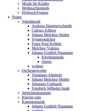
Musik für Kinder
Weihnachtsmusik
Hörbuch/Feature
Noten
Vokalmusik
Andreas Hammerschmidt
Calmus Edition
Johann Melchior Molter
Synagogalchor
Franz Paul Kröhne
Melchior Vulpius
Johann Gottlieb Naumann
Kirchenmusik
Opern
weitere
Orchesterwerke
Tommaso Albinoni
Johann Melchior Molter
Johannes Gebhardt
Friedrich Wilhelm Stade
Streichinstrumente
Klavier solo
Kammermusik
Johann Gottlieb Naumann
weitere