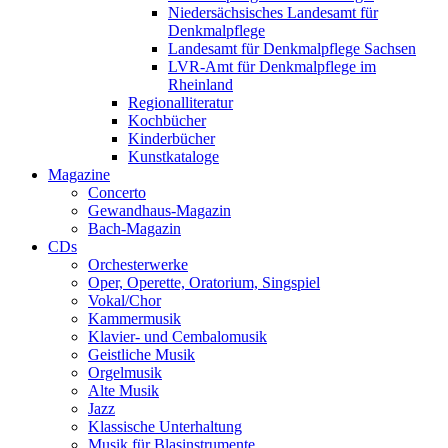
Niedersächsisches Landesamt für
Denkmalpflege
Landesamt für Denkmalpflege Sachsen
LVR-Amt für Denkmalpflege im
Rheinland
Regionalliteratur
Kochbücher
Kinderbücher
Kunstkataloge
Magazine
Concerto
Gewandhaus-Magazin
Bach-Magazin
CDs
Orchesterwerke
Oper, Operette, Oratorium, Singspiel
Vokal/Chor
Kammermusik
Klavier- und Cembalomusik
Geistliche Musik
Orgelmusik
Alte Musik
Jazz
Klassische Unterhaltung
Musik für Blasinstrumente