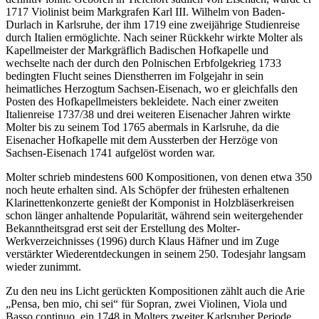
1717 Violinist beim Markgrafen Karl III. Wilhelm von Baden-
Durlach in Karlsruhe, der ihm 1719 eine zweijährige Studienreise
durch Italien ermöglichte. Nach seiner Rückkehr wirkte Molter als
Kapellmeister der Markgräflich Badischen Hofkapelle und
wechselte nach der durch den Polnischen Erbfolgekrieg 1733
bedingten Flucht seines Dienstherren im Folgejahr in sein
heimatliches Herzogtum Sachsen-Eisenach, wo er gleichfalls den
Posten des Hofkapellmeisters bekleidete. Nach einer zweiten
Italienreise 1737/38 und drei weiteren Eisenacher Jahren wirkte
Molter bis zu seinem Tod 1765 abermals in Karlsruhe, da die
Eisenacher Hofkapelle mit dem Aussterben der Herzöge von
Sachsen-Eisenach 1741 aufgelöst worden war.
Molter schrieb mindestens 600 Kompositionen, von denen etwa 350
noch heute erhalten sind. Als Schöpfer der frühesten erhaltenen
Klarinettenkonzerte genießt der Komponist in Holzbläserkreisen
schon länger anhaltende Popularität, während sein weitergehender
Bekanntheitsgrad erst seit der Erstellung des Molter-
Werkverzeichnisses (1996) durch Klaus Häfner und im Zuge
verstärkter Wiederentdeckungen in seinem 250. Todesjahr langsam
wieder zunimmt.
Zu den neu ins Licht gerückten Kompositionen zählt auch die Arie
„Pensa, ben mio, chi sei“ für Sopran, zwei Violinen, Viola und
Basso continuo, ein 1748 in Molters zweiter Karlsruher Periode