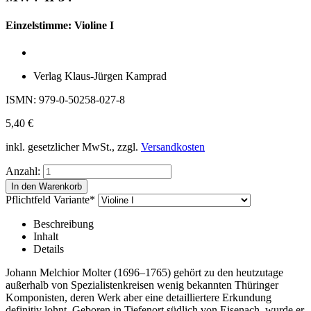
Einzelstimme: Violine I
Verlag Klaus-Jürgen Kamprad
ISMN: 979-0-50258-027-8
5,40
€
inkl. gesetzlicher MwSt., zzgl.
Versandkosten
Anzahl:
Pflichtfeld
Variante
*
Beschreibung
Inhalt
Details
Johann Melchior Molter (1696–1765) gehört zu den heutzutage
außerhalb von Spezialistenkreisen wenig bekannten Thüringer
Komponisten, deren Werk aber eine detailliertere Erkundung
definitiv lohnt. Geboren in Tiefenort südlich von Eisenach, wurde er