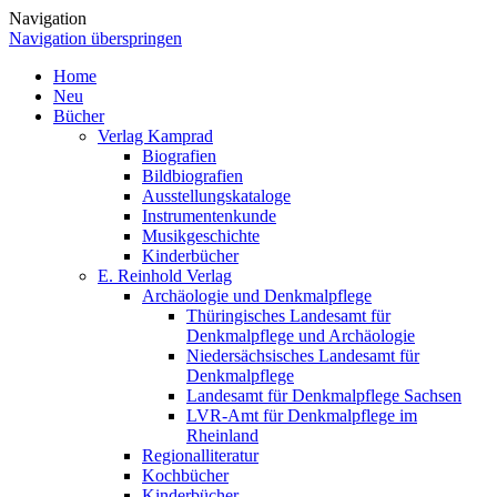
Navigation
Navigation überspringen
Home
Neu
Bücher
Verlag Kamprad
Biografien
Bildbiografien
Ausstellungskataloge
Instrumentenkunde
Musikgeschichte
Kinderbücher
E. Reinhold Verlag
Archäologie und Denkmalpflege
Thüringisches Landesamt für
Denkmalpflege und Archäologie
Niedersächsisches Landesamt für
Denkmalpflege
Landesamt für Denkmalpflege Sachsen
LVR-Amt für Denkmalpflege im
Rheinland
Regionalliteratur
Kochbücher
Kinderbücher