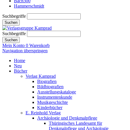
Bach300
Hammerschmidt
Suchbegriffe
Suchen
Suchbegriffe
Suchen
Mein Konto
0
Warenkorb
Navigation überspringen
Home
Neu
Bücher
Verlag Kamprad
Biografien
Bildbiografien
Ausstellungskataloge
Instrumentenkunde
Musikgeschichte
Kinderbücher
E. Reinhold Verlag
Archäologie und Denkmalpflege
Thüringisches Landesamt für
Denkmalpflege und Archäologie