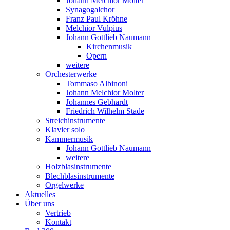
Johann Melchior Molter
Synagogalchor
Franz Paul Kröhne
Melchior Vulpius
Johann Gottlieb Naumann
Kirchenmusik
Opern
weitere
Orchesterwerke
Tommaso Albinoni
Johann Melchior Molter
Johannes Gebhardt
Friedrich Wilhelm Stade
Streichinstrumente
Klavier solo
Kammermusik
Johann Gottlieb Naumann
weitere
Holzblasinstrumente
Blechblasinstrumente
Orgelwerke
Aktuelles
Über uns
Vertrieb
Kontakt