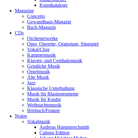
Kunstkataloge
Magazine
Concerto
Gewandhaus-Magazin
Bach-Magazin
CDs
Orchesterwerke
Oper, Operette, Oratorium, Singspiel
Vokal/Chor
Kammermusik
Klavier- und Cembalomusik
Geistliche Musik
Orgelmusik
Alte Musik
Jazz
Klassische Unterhaltung
Musik für Blasinstrumente
Musik für Kinder
Weihnachtsmusik
Hörbuch/Feature
Noten
Vokalmusik
Andreas Hammerschmidt
Calmus Edition