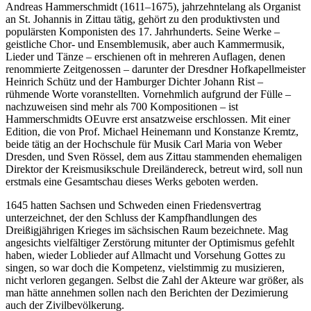
Andreas Hammerschmidt (1611–1675), jahrzehntelang als Organist
an St. Johannis in Zittau tätig, gehört zu den produktivsten und
populärsten Komponisten des 17. Jahrhunderts. Seine Werke –
geistliche Chor- und Ensemblemusik, aber auch Kammermusik,
Lieder und Tänze – erschienen oft in mehreren Auflagen, denen
renommierte Zeitgenossen – darunter der Dresdner Hofkapellmeister
Heinrich Schütz und der Hamburger Dichter Johann Rist –
rühmende Worte voranstellten. Vornehmlich aufgrund der Fülle –
nachzuweisen sind mehr als 700 Kompositionen – ist
Hammerschmidts OEuvre erst ansatzweise erschlossen. Mit einer
Edition, die von Prof. Michael Heinemann und Konstanze Kremtz,
beide tätig an der Hochschule für Musik Carl Maria von Weber
Dresden, und Sven Rössel, dem aus Zittau stammenden ehemaligen
Direktor der Kreismusikschule Dreiländereck, betreut wird, soll nun
erstmals eine Gesamtschau dieses Werks geboten werden.
1645 hatten Sachsen und Schweden einen Friedensvertrag
unterzeichnet, der den Schluss der Kampfhandlungen des
Dreißigjährigen Krieges im sächsischen Raum bezeichnete. Mag
angesichts vielfältiger Zerstörung mitunter der Optimismus gefehlt
haben, wieder Loblieder auf Allmacht und Vorsehung Gottes zu
singen, so war doch die Kompetenz, vielstimmig zu musizieren,
nicht verloren gegangen. Selbst die Zahl der Akteure war größer, als
man hätte annehmen sollen nach den Berichten der Dezimierung
auch der Zivilbevölkerung.