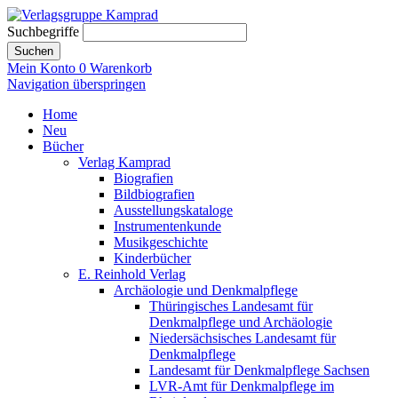
Suchbegriffe
Suchen
Mein Konto
0
Warenkorb
Navigation überspringen
Home
Neu
Bücher
Verlag Kamprad
Biografien
Bildbiografien
Ausstellungskataloge
Instrumentenkunde
Musikgeschichte
Kinderbücher
E. Reinhold Verlag
Archäologie und Denkmalpflege
Thüringisches Landesamt für
Denkmalpflege und Archäologie
Niedersächsisches Landesamt für
Denkmalpflege
Landesamt für Denkmalpflege Sachsen
LVR-Amt für Denkmalpflege im