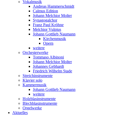
Vokalmusik
Andreas Hammerschmidt
Calmus Edition
Johann Melchior Molter
Synagogalchor
Franz Paul Kröhne
Melchior Vulpius
Johann Gottlieb Naumann
Kirchenmusik
Opern
weitere
Orchesterwerke
Tommaso Albinoni
Johann Melchior Molter
Johannes Gebhardt
Friedrich Wilhelm Stade
Streichinstrumente
Klavier solo
Kammermusik
Johann Gottlieb Naumann
weitere
Holzblasinstrumente
Blechblasinstrumente
Orgelwerke
Aktuelles