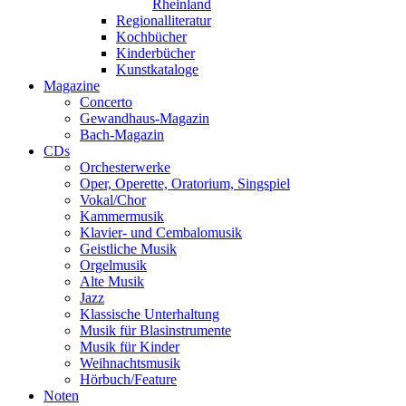
Rheinland
Regionalliteratur
Kochbücher
Kinderbücher
Kunstkataloge
Magazine
Concerto
Gewandhaus-Magazin
Bach-Magazin
CDs
Orchesterwerke
Oper, Operette, Oratorium, Singspiel
Vokal/Chor
Kammermusik
Klavier- und Cembalomusik
Geistliche Musik
Orgelmusik
Alte Musik
Jazz
Klassische Unterhaltung
Musik für Blasinstrumente
Musik für Kinder
Weihnachtsmusik
Hörbuch/Feature
Noten