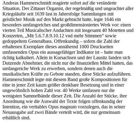
Andreas Hammerschmidt reagierte sofort auf die veränderte
Situation. Der Zittauer Organist, der regelmäßig und ungeachtet aller
Kriegsläufte seit 1639 fast in Jahresfolge Sammlungen mit
geistlicher Musik auf den Markt gebracht hatte, legte 1646 ein
besonders umfangreiches und großdimensioniertes Werk vor: einen
vierten Teil Musicalischer Andachten mit insgesamt 40 Motetten und
Konzerten, „Mit 5.6.7.8.9.10.12 vnd mehr Stimmen“ sowie
gedoppeltem Generalbass. Offenkundig – sofern die Zahl der
erhaltenen Exemplare dieses annähernd 1000 Druckseiten
umfassenden Opus ein aussagefähiger Indikator ist – hatte man
richtig kalkuliert. Allein in Kursachsen und der Lausitz fanden sich
Dutzende Abnehmer, die nicht nur die finanziellen Mittel hatten, das
umfangreiche Werk zu erwerben, sondern denen auch die
musikalischen Kräfte zu Gebote standen, diese Stücke aufzuführen.
Hammerschmidt legte mit diesem Band große Kompositionen für
eine in jener Zeit kaum größer denkbare Besetzung und in einer
ungewöhnlich hohen Zahl vor. 40 Werke umfassen nur die
wenigsten Sammelbände dieser Zeit. Die Anzahl der Stücke, ihre
Anordnung wie die Auswahl der Texte folgen offenkundig der
Intention, ein veritables Opus magnum vorzulegen, das in seiner
Neuausgabe auf zwei Bände verteilt wird, die nur gemeinsam
erhältlich sind.