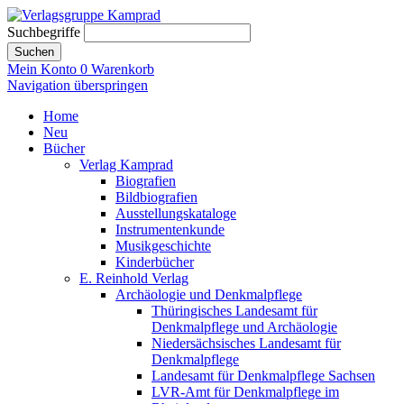
Suchbegriffe
Suchen
Mein Konto
0
Warenkorb
Navigation überspringen
Home
Neu
Bücher
Verlag Kamprad
Biografien
Bildbiografien
Ausstellungskataloge
Instrumentenkunde
Musikgeschichte
Kinderbücher
E. Reinhold Verlag
Archäologie und Denkmalpflege
Thüringisches Landesamt für
Denkmalpflege und Archäologie
Niedersächsisches Landesamt für
Denkmalpflege
Landesamt für Denkmalpflege Sachsen
LVR-Amt für Denkmalpflege im