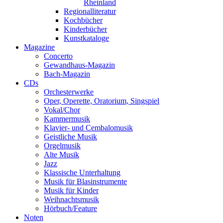
Rheinland
Regionalliteratur
Kochbücher
Kinderbücher
Kunstkataloge
Magazine
Concerto
Gewandhaus-Magazin
Bach-Magazin
CDs
Orchesterwerke
Oper, Operette, Oratorium, Singspiel
Vokal/Chor
Kammermusik
Klavier- und Cembalomusik
Geistliche Musik
Orgelmusik
Alte Musik
Jazz
Klassische Unterhaltung
Musik für Blasinstrumente
Musik für Kinder
Weihnachtsmusik
Hörbuch/Feature
Noten