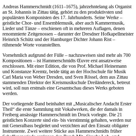
Andreas Hammerschmidt (1611–1675), jahrzehntelang als Organist
an St. Johannis in Zittau tätig, gehört zu den produktivsten und
populärsten Komponisten des 17. Jahrhunderts. Seine Werke –
geistliche Chor- und Ensemblemusik, aber auch Kammermusik,
Lieder und Tänze – erschienen oft in mehreren Auflagen, denen
renommierte Zeitgenossen – darunter der Dresdner Hofkapellmeister
Heinrich Schütz und der Hamburger Dichter Johann Rist –
rühmende Worte voranstellten.
Vornehmlich aufgrund der Fülle – nachzuweisen sind mehr als 700
Kompositionen – ist Hammerschmidts Œuvre erst ansatzweise
erschlossen. Mit einer Edition, die von Prof. Michael Heinemann
und Konstanze Kremtz, beide tätig an der Hochschule für Musik
Carl Maria von Weber Dresden, und Sven Rössel, dem aus Zittau
stammenden Direktor der Kreismusikschule Dreiländereck, betreut
wird, soll nun erstmals eine Gesamtschau dieses Werks geboten
werden.
Der vorliegende Band beinhaltet mit „Musicalischer Andacht Erster
Theil“ die erste Sammlung mit Vokalwerken, die der damals in
Freiberg ansässige Hammerschmidt im Druck vorlegte. Die 21
geistlichen Konzerte sind ein- bis vierstimmig gehalten, werden nur
mit Generalbass begleitet und verzichten auf den Einsatz obligater
Instrumente. Zwei weitere Stücke aus Hammerschmidts früher