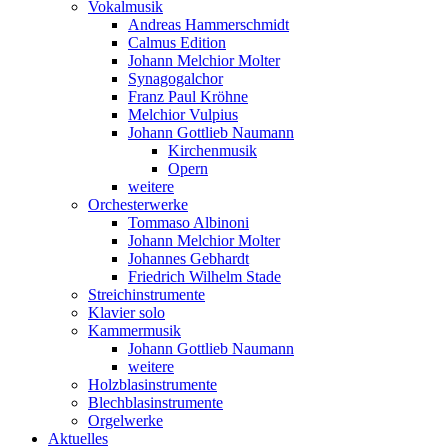
Vokalmusik
Andreas Hammerschmidt
Calmus Edition
Johann Melchior Molter
Synagogalchor
Franz Paul Kröhne
Melchior Vulpius
Johann Gottlieb Naumann
Kirchenmusik
Opern
weitere
Orchesterwerke
Tommaso Albinoni
Johann Melchior Molter
Johannes Gebhardt
Friedrich Wilhelm Stade
Streichinstrumente
Klavier solo
Kammermusik
Johann Gottlieb Naumann
weitere
Holzblasinstrumente
Blechblasinstrumente
Orgelwerke
Aktuelles