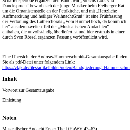
Schaffensperiode ergänzen den Band: Mit „Sirachs Lob- vnd
Danckspruch“ bewarb sich der junge Musiker beim Freiberger Rat
um die Organistenstelle an der Petrikirche, und mit „Hertzliche
Auffmerckung und heiliger WeihnachtGruß“ ist eine Frühfassung
der Vertonung des Lutherchorals „Vom Himmel hoch, da komm ich
her“ aus dem zweiten Teil der „Musicalischen Andachten“
enthalten, die unvollständig überliefert ist und hier erstmals in einer
durch Sven Rössel ergänzten Fassung veröffentlicht wird.
Eine Übersicht der Andreas-Hammerschmidt-Gesamtausgabe finden
Sie als pdf-Datei unter folgendem Link:
https://vkjk.de/files/artikelbilder/noten/Bandgliederung_Hammerschm
Inhalt
Vorwort zur Gesamtausgabe
Einleitung
Noten
Musicalischer Andacht Erster Theil (HaWV 43–63)