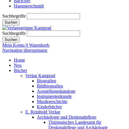
Bach300
Hammerschmidt
Suchbegriffe
Suchen
Suchbegriffe
Suchen
Mein Konto
0
Warenkorb
Navigation überspringen
Home
Neu
Bücher
Verlag Kamprad
Biografien
Bildbiografien
Ausstellungskataloge
Instrumentenkunde
Musikgeschichte
Kinderbücher
E. Reinhold Verlag
Archäologie und Denkmalpflege
Thüringisches Landesamt für
Denkmalpflege und Archäologie