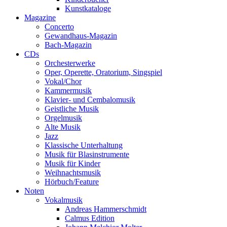
Kunstkataloge
Magazine
Concerto
Gewandhaus-Magazin
Bach-Magazin
CDs
Orchesterwerke
Oper, Operette, Oratorium, Singspiel
Vokal/Chor
Kammermusik
Klavier- und Cembalomusik
Geistliche Musik
Orgelmusik
Alte Musik
Jazz
Klassische Unterhaltung
Musik für Blasinstrumente
Musik für Kinder
Weihnachtsmusik
Hörbuch/Feature
Noten
Vokalmusik
Andreas Hammerschmidt
Calmus Edition