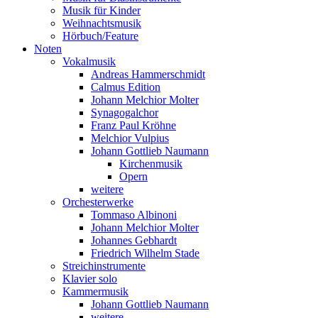
Musik für Kinder
Weihnachtsmusik
Hörbuch/Feature
Noten
Vokalmusik
Andreas Hammerschmidt
Calmus Edition
Johann Melchior Molter
Synagogalchor
Franz Paul Kröhne
Melchior Vulpius
Johann Gottlieb Naumann
Kirchenmusik
Opern
weitere
Orchesterwerke
Tommaso Albinoni
Johann Melchior Molter
Johannes Gebhardt
Friedrich Wilhelm Stade
Streichinstrumente
Klavier solo
Kammermusik
Johann Gottlieb Naumann
weitere