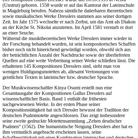
(Unstrut) geboren. 1558 wurde er auf das Kantorat der Lateinschule
in Magdeburg berufen. Nahezu sämtliche datierbaren theoretischen
sowie musikalischen Werke Dresslers stammen aus seiner dortigen
Zeit. Im Jahr 1575 wechselte er nach Zerbst, um das Amt als Diakon
an der Kirche St. Nikolai anzutreten. Im April 1581 verstarb er dort
an einer Seuche.
Während die musiktheoretischen Werke Dresslers immer wieder in
der Forschung behandelt wurden, ist sein kompositorisches Schaffen
bisher noch nicht hinreichend gewürdigt worden, obwohl sich aus
der beträchtlichen Anzahl der Nachdrucke sowie der überlieferten
Quellen auf eine weite Verbreitung seiner Werke schließen lässt. Die
erhaltenen 145 Kompositionen Dresslers sind, sieht man von
wenigen Huldigungsmotetten ab, allesamt Vertonungen von
geistlichen Texten in lateinischer bzw. deutscher Sprache.
Der Musikwissenschaftler Kinya Osumi erstellt nun eine
Gesamtausgabe der Kompositionen Gallus Dresslers auf
wissenschaftlicher Basis. Band 1 enthält die frühesten
nachgewiesenen Werke. In der ersten Phase seiner
Kompositionstätigkeit hat sich Dressler bewusst der Tradition der
deutschen Psalmmotette angeschlossen. Das zeigt insbesondere
seine zweite gedruckte Motettensammlung „Zehen deudscher
Psalmen“ (1562). Die humanistische Neigung Dresslers aber hat es
ihm vermutlich angebracht erscheinen lassen, seine
Schaffenstätigkeit mit einer Kombination lateinischer und deutscher