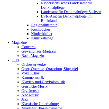
Niedersächsisches Landesamt für
Denkmalpflege
Landesamt für Denkmalpflege Sachsen
LVR-Amt für Denkmalpflege im
Rheinland
Regionalliteratur
Kochbücher
Kinderbücher
Kunstkataloge
Magazine
Concerto
Gewandhaus-Magazin
Bach-Magazin
CDs
Orchesterwerke
Oper, Operette, Oratorium, Singspiel
Vokal/Chor
Kammermusik
Klavier- und Cembalomusik
Geistliche Musik
Orgelmusik
Alte Musik
Jazz
Klassische Unterhaltung
Musik für Blasinstrumente