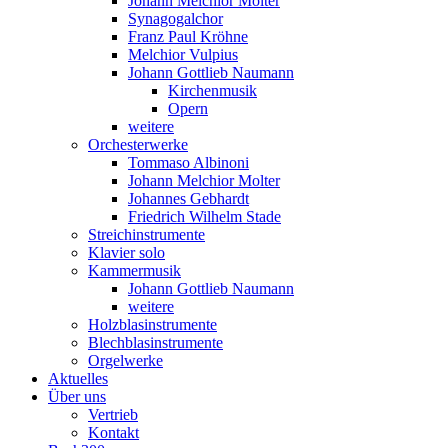
Johann Melchior Molter
Synagogalchor
Franz Paul Kröhne
Melchior Vulpius
Johann Gottlieb Naumann
Kirchenmusik
Opern
weitere
Orchesterwerke
Tommaso Albinoni
Johann Melchior Molter
Johannes Gebhardt
Friedrich Wilhelm Stade
Streichinstrumente
Klavier solo
Kammermusik
Johann Gottlieb Naumann
weitere
Holzblasinstrumente
Blechblasinstrumente
Orgelwerke
Aktuelles
Über uns
Vertrieb
Kontakt