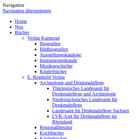
Navigation
Navigation überspringen
Home
Neu
Bücher
Verlag Kamprad
Biografien
Bildbiografien
Ausstellungskataloge
Instrumentenkunde
Musikgeschichte
Kinderbücher
E. Reinhold Verlag
Archäologie und Denkmalpflege
Thüringisches Landesamt für
Denkmalpflege und Archäologie
Niedersächsisches Landesamt für
Denkmalpflege
Landesamt für Denkmalpflege Sachsen
LVR-Amt für Denkmalpflege im
Rheinland
Regionalliteratur
Kochbücher
Kinderbücher