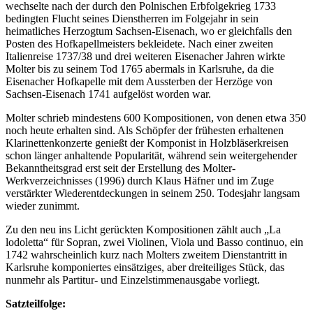
wechselte nach der durch den Polnischen Erbfolgekrieg 1733
bedingten Flucht seines Dienstherren im Folgejahr in sein
heimatliches Herzogtum Sachsen-Eisenach, wo er gleichfalls den
Posten des Hofkapellmeisters bekleidete. Nach einer zweiten
Italienreise 1737/38 und drei weiteren Eisenacher Jahren wirkte
Molter bis zu seinem Tod 1765 abermals in Karlsruhe, da die
Eisenacher Hofkapelle mit dem Aussterben der Herzöge von
Sachsen-Eisenach 1741 aufgelöst worden war.
Molter schrieb mindestens 600 Kompositionen, von denen etwa 350
noch heute erhalten sind. Als Schöpfer der frühesten erhaltenen
Klarinettenkonzerte genießt der Komponist in Holzbläserkreisen
schon länger anhaltende Popularität, während sein weitergehender
Bekanntheitsgrad erst seit der Erstellung des Molter-
Werkverzeichnisses (1996) durch Klaus Häfner und im Zuge
verstärkter Wiederentdeckungen in seinem 250. Todesjahr langsam
wieder zunimmt.
Zu den neu ins Licht gerückten Kompositionen zählt auch „La
lodoletta“ für Sopran, zwei Violinen, Viola und Basso continuo, ein
1742 wahrscheinlich kurz nach Molters zweitem Dienstantritt in
Karlsruhe komponiertes einsätziges, aber dreiteiliges Stück, das
nunmehr als Partitur- und Einzelstimmenausgabe vorliegt.
Satzteilfolge: