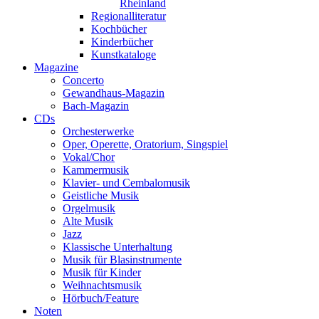
Rheinland
Regionalliteratur
Kochbücher
Kinderbücher
Kunstkataloge
Magazine
Concerto
Gewandhaus-Magazin
Bach-Magazin
CDs
Orchesterwerke
Oper, Operette, Oratorium, Singspiel
Vokal/Chor
Kammermusik
Klavier- und Cembalomusik
Geistliche Musik
Orgelmusik
Alte Musik
Jazz
Klassische Unterhaltung
Musik für Blasinstrumente
Musik für Kinder
Weihnachtsmusik
Hörbuch/Feature
Noten