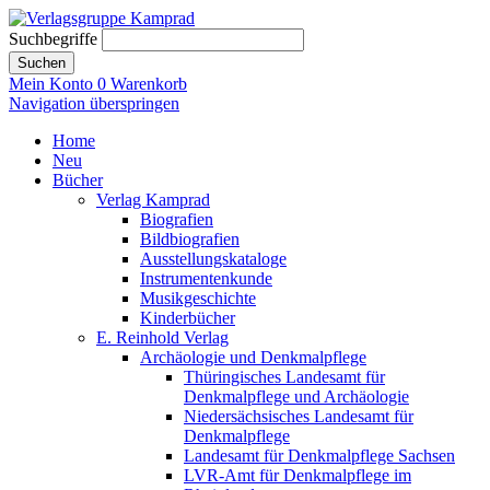
Suchbegriffe
Suchen
Mein Konto
0
Warenkorb
Navigation überspringen
Home
Neu
Bücher
Verlag Kamprad
Biografien
Bildbiografien
Ausstellungskataloge
Instrumentenkunde
Musikgeschichte
Kinderbücher
E. Reinhold Verlag
Archäologie und Denkmalpflege
Thüringisches Landesamt für
Denkmalpflege und Archäologie
Niedersächsisches Landesamt für
Denkmalpflege
Landesamt für Denkmalpflege Sachsen
LVR-Amt für Denkmalpflege im