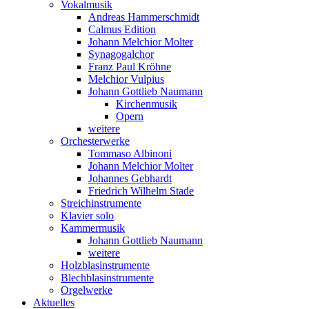
Vokalmusik
Andreas Hammerschmidt
Calmus Edition
Johann Melchior Molter
Synagogalchor
Franz Paul Kröhne
Melchior Vulpius
Johann Gottlieb Naumann
Kirchenmusik
Opern
weitere
Orchesterwerke
Tommaso Albinoni
Johann Melchior Molter
Johannes Gebhardt
Friedrich Wilhelm Stade
Streichinstrumente
Klavier solo
Kammermusik
Johann Gottlieb Naumann
weitere
Holzblasinstrumente
Blechblasinstrumente
Orgelwerke
Aktuelles