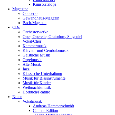
Kunstkataloge
Magazine
Concerto
Gewandhaus-Magazin
Bach-Magazin
CDs
Orchesterwerke
Oper, Operette, Oratorium, Singspiel
Vokal/Chor
Kammermusik
Klavier- und Cembalomusik
Geistliche Musik
Orgelmusik
Alte Musik
Jazz
Klassische Unterhaltung
Musik für Blasinstrumente
Musik für Kinder
Weihnachtsmusik
Hörbuch/Feature
Noten
Vokalmusik
Andreas Hammerschmidt
Calmus Edition