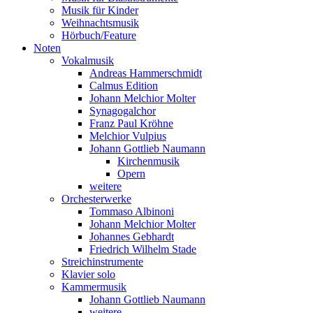
Musik für Kinder
Weihnachtsmusik
Hörbuch/Feature
Noten
Vokalmusik
Andreas Hammerschmidt
Calmus Edition
Johann Melchior Molter
Synagogalchor
Franz Paul Kröhne
Melchior Vulpius
Johann Gottlieb Naumann
Kirchenmusik
Opern
weitere
Orchesterwerke
Tommaso Albinoni
Johann Melchior Molter
Johannes Gebhardt
Friedrich Wilhelm Stade
Streichinstrumente
Klavier solo
Kammermusik
Johann Gottlieb Naumann
weitere