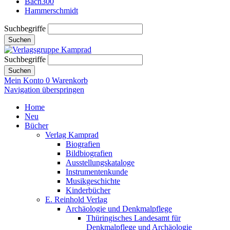
Bach300
Hammerschmidt
Suchbegriffe
Suchen
Suchbegriffe
Suchen
Mein Konto
0
Warenkorb
Navigation überspringen
Home
Neu
Bücher
Verlag Kamprad
Biografien
Bildbiografien
Ausstellungskataloge
Instrumentenkunde
Musikgeschichte
Kinderbücher
E. Reinhold Verlag
Archäologie und Denkmalpflege
Thüringisches Landesamt für
Denkmalpflege und Archäologie