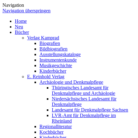
Navigation
Navigation überspringen
Home
Neu
Bücher
Verlag Kamprad
Biografien
Bildbiografien
Ausstellungskataloge
Instrumentenkunde
Musikgeschichte
Kinderbücher
E. Reinhold Verlag
Archäologie und Denkmalpflege
Thüringisches Landesamt für
Denkmalpflege und Archäologie
Niedersächsisches Landesamt für
Denkmalpflege
Landesamt für Denkmalpflege Sachsen
LVR-Amt für Denkmalpflege im
Rheinland
Regionalliteratur
Kochbücher
Kinderbücher