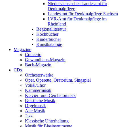
Niedersächsisches Landesamt für
Denkmalpflege
Landesamt für Denkmalpflege Sachsen
LVR-Amt für Denkmalpflege im
Rheinland
Regionalliteratur
Kochbücher
Kinderbücher
Kunstkataloge
Magazine
Concerto
Gewandhaus-Magazin
Bach-Magazin
CDs
Orchesterwerke
Oper, Operette, Oratorium, Singspiel
Vokal/Chor
Kammermusik
Klavier- und Cembalomusik
Geistliche Musik
Orgelmusik
Alte Musik
Jazz
Klassische Unterhaltung
Musik für Blasinstrumente