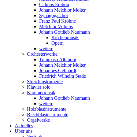
Calmus Edition
Johann Melchior Molter
Synagogalchor
Franz Paul Kröhne
Melchior Vulpius
Johann Gottlieb Naumann
Kirchenmusik
Opern
weitere
Orchesterwerke
Tommaso Albinoni
Johann Melchior Molter
Johannes Gebhardt
Friedrich Wilhelm Stade
Streichinstrumente
Klavier solo
Kammermusik
Johann Gottlieb Naumann
weitere
Holzblasinstrumente
Blechblasinstrumente
Orgelwerke
Aktuelles
Über uns
Vertrieb