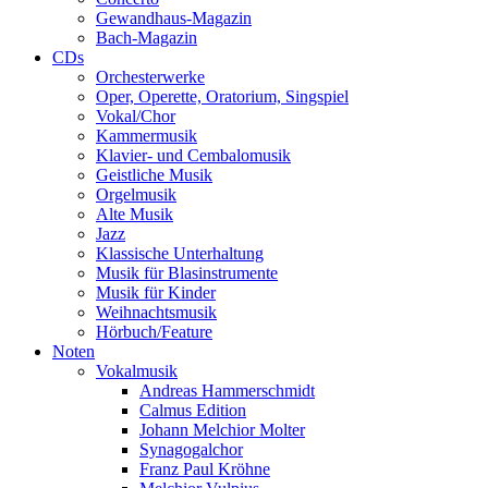
Gewandhaus-Magazin
Bach-Magazin
CDs
Orchesterwerke
Oper, Operette, Oratorium, Singspiel
Vokal/Chor
Kammermusik
Klavier- und Cembalomusik
Geistliche Musik
Orgelmusik
Alte Musik
Jazz
Klassische Unterhaltung
Musik für Blasinstrumente
Musik für Kinder
Weihnachtsmusik
Hörbuch/Feature
Noten
Vokalmusik
Andreas Hammerschmidt
Calmus Edition
Johann Melchior Molter
Synagogalchor
Franz Paul Kröhne