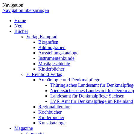
Navigation
Navigation überspringen
Home
Neu
Bücher
Verlag Kamprad
Biografien
Bildbiografien
Ausstellungskataloge
Instrumentenkunde
Musikgeschichte
Kinderbücher
E. Reinhold Verlag
Archäologie und Denkmalpflege
Thüringisches Landesamt für Denkmalpfleg
Niedersächsisches Landesamt für Denkmalp
Landesamt für Denkmalpflege Sachsen
LVR-Amt für Denkmalpflege im Rheinland
Regionalliteratur
Kochbücher
Kinderbücher
Kunstkataloge
Magazine
Concerto