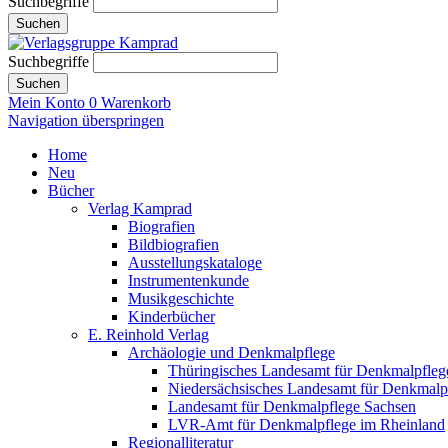
Suchbegriffe
Suchen
Suchbegriffe
Suchen
Mein Konto
0
Warenkorb
Navigation überspringen
Home
Neu
Bücher
Verlag Kamprad
Biografien
Bildbiografien
Ausstellungskataloge
Instrumentenkunde
Musikgeschichte
Kinderbücher
E. Reinhold Verlag
Archäologie und Denkmalpflege
Thüringisches Landesamt für Denkmalpfleg
Niedersächsisches Landesamt für Denkmalp
Landesamt für Denkmalpflege Sachsen
LVR-Amt für Denkmalpflege im Rheinland
Regionalliteratur