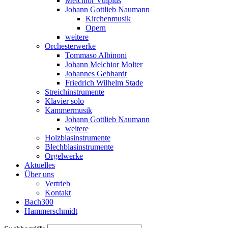
Melchior Vulpius
Johann Gottlieb Naumann
Kirchenmusik
Opern
weitere
Orchesterwerke
Tommaso Albinoni
Johann Melchior Molter
Johannes Gebhardt
Friedrich Wilhelm Stade
Streichinstrumente
Klavier solo
Kammermusik
Johann Gottlieb Naumann
weitere
Holzblasinstrumente
Blechblasinstrumente
Orgelwerke
Aktuelles
Über uns
Vertrieb
Kontakt
Bach300
Hammerschmidt