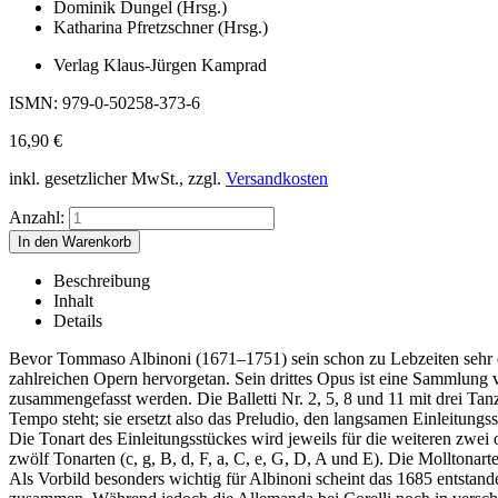
Dominik Dungel (Hrsg.)
Katharina Pfretzschner (Hrsg.)
Verlag Klaus-Jürgen Kamprad
ISMN: 979-0-50258-373-6
16,90
€
inkl. gesetzlicher MwSt., zzgl.
Versandkosten
Anzahl:
Beschreibung
Inhalt
Details
Bevor Tommaso Albinoni (1671–1751) sein schon zu Lebzeiten sehr er
zahlreichen Opern hervorgetan. Sein drittes Opus ist eine Sammlung von
zusammengefasst werden. Die Balletti Nr. 2, 5, 8 und 11 mit drei Tanz
Tempo steht; sie ersetzt also das Preludio, den langsamen Einleitungss
Die Tonart des Einleitungsstückes wird jeweils für die weiteren zwe
zwölf Tonarten (c, g, B, d, F, a, C, e, G, D, A und E). Die Molltonar
Als Vorbild besonders wichtig für Albinoni scheint das 1685 entstand