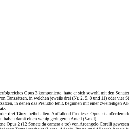
folgreiches Opus 3 komponierte, hatte er sich sowohl mit den Sonate
 Tanzsätzen, in welchen jeweils drei (Nr. 2, 5, 8 und 11) oder vier Sät
sätzen, in denen das Preludio fehlt, beginnen mit einer zweiteiligen A
atz.
i oder drei Tänze beibehalten. Auffallend für dieses Opus ist außerde
ten haben damit einen wenig geringeren Anteil (5-mal).
ene Opus 2 (12 Sonate da camera a tre) von Arcangelo Corelli gewesen z