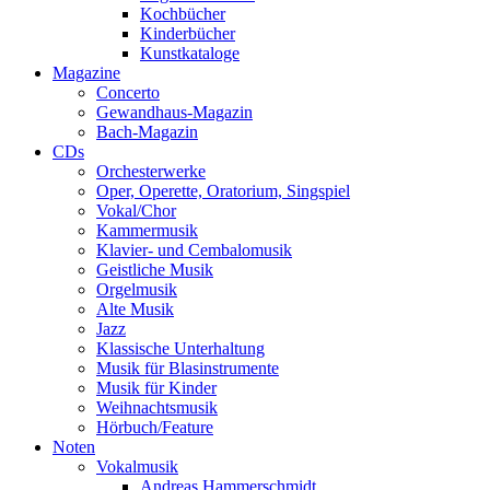
Kochbücher
Kinderbücher
Kunstkataloge
Magazine
Concerto
Gewandhaus-Magazin
Bach-Magazin
CDs
Orchesterwerke
Oper, Operette, Oratorium, Singspiel
Vokal/Chor
Kammermusik
Klavier- und Cembalomusik
Geistliche Musik
Orgelmusik
Alte Musik
Jazz
Klassische Unterhaltung
Musik für Blasinstrumente
Musik für Kinder
Weihnachtsmusik
Hörbuch/Feature
Noten
Vokalmusik
Andreas Hammerschmidt