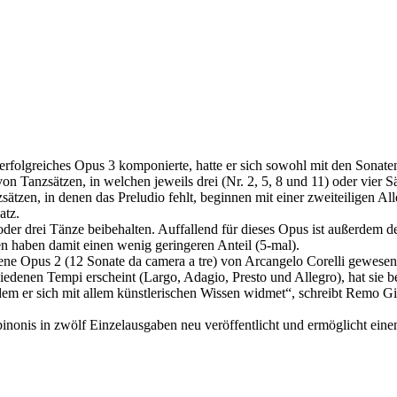
folgreiches Opus 3 komponierte, hatte er sich sowohl mit den Sonate
 Tanzsätzen, in welchen jeweils drei (Nr. 2, 5, 8 und 11) oder vier Sät
sätzen, in denen das Preludio fehlt, beginnen mit einer zweiteiligen A
atz.
i oder drei Tänze beibehalten. Auffallend für dieses Opus ist außerde
ten haben damit einen wenig geringeren Anteil (5-mal).
ene Opus 2 (12 Sonate da camera a tre) von Arcangelo Corelli gewesen z
enen Tempi erscheint (Largo, Adagio, Presto und Allegro), hat sie bei A
em er sich mit allem künstlerischen Wissen widmet“, schreibt Remo Giaz
nonis in zwölf Einzelausgaben neu veröffentlicht und ermöglicht einen