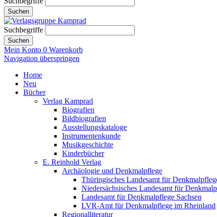
Suchbegriffe
Suchen
Suchbegriffe
Suchen
Mein Konto
0
Warenkorb
Navigation überspringen
Home
Neu
Bücher
Verlag Kamprad
Biografien
Bildbiografien
Ausstellungskataloge
Instrumentenkunde
Musikgeschichte
Kinderbücher
E. Reinhold Verlag
Archäologie und Denkmalpflege
Thüringisches Landesamt für Denkmalpfleg
Niedersächsisches Landesamt für Denkmalp
Landesamt für Denkmalpflege Sachsen
LVR-Amt für Denkmalpflege im Rheinland
Regionalliteratur