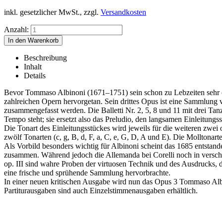
inkl. gesetzlicher MwSt., zzgl.
Versandkosten
Anzahl:
Beschreibung
Inhalt
Details
Bevor Tommaso Albinoni (1671–1751) sein schon zu Lebzeiten sehr er
zahlreichen Opern hervorgetan. Sein drittes Opus ist eine Sammlung von
zusammengefasst werden. Die Balletti Nr. 2, 5, 8 und 11 mit drei Tanz
Tempo steht; sie ersetzt also das Preludio, den langsamen Einleitungss
Die Tonart des Einleitungsstückes wird jeweils für die weiteren zwe
zwölf Tonarten (c, g, B, d, F, a, C, e, G, D, A und E). Die Molltonar
Als Vorbild besonders wichtig für Albinoni scheint das 1685 entstand
zusammen. Während jedoch die Allemanda bei Corelli noch in verschied
op. III sind wahre Proben der virtuosen Technik und des Ausdrucks, d
eine frische und sprühende Sammlung hervorbrachte.
In einer neuen kritischen Ausgabe wird nun das Opus 3 Tommaso Albi
Partiturausgaben sind auch Einzelstimmenausgaben erhältlich.