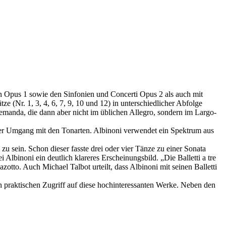
n Opus 1 sowie den Sinfonien und Concerti Opus 2 als auch mit
ze (Nr. 1, 3, 4, 6, 7, 9, 10 und 12) in unterschiedlicher Abfolge
llemanda, die dann aber nicht im üblichen Allegro, sondern im Largo-
m der Umgang mit den Tonarten. Albinoni verwendet ein Spektrum aus
u sein. Schon dieser fasste drei oder vier Tänze zu einer Sonata
lbinoni ein deutlich klareres Erscheinungsbild. „Die Balletti a tre
otto. Auch Michael Talbot urteilt, dass Albinoni mit seinen Balletti
 praktischen Zugriff auf diese hochinteressanten Werke. Neben den