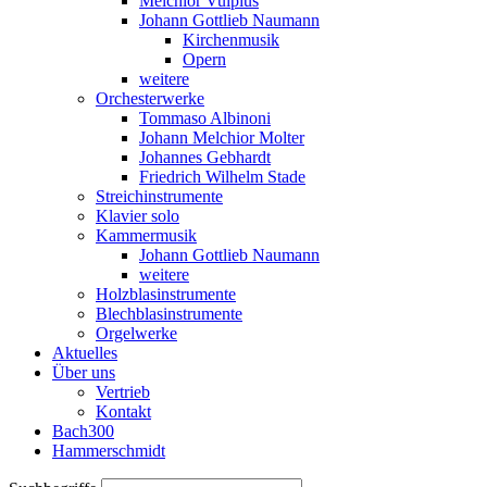
Melchior Vulpius
Johann Gottlieb Naumann
Kirchenmusik
Opern
weitere
Orchesterwerke
Tommaso Albinoni
Johann Melchior Molter
Johannes Gebhardt
Friedrich Wilhelm Stade
Streichinstrumente
Klavier solo
Kammermusik
Johann Gottlieb Naumann
weitere
Holzblasinstrumente
Blechblasinstrumente
Orgelwerke
Aktuelles
Über uns
Vertrieb
Kontakt
Bach300
Hammerschmidt