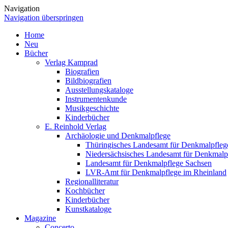
Navigation
Navigation überspringen
Home
Neu
Bücher
Verlag Kamprad
Biografien
Bildbiografien
Ausstellungskataloge
Instrumentenkunde
Musikgeschichte
Kinderbücher
E. Reinhold Verlag
Archäologie und Denkmalpflege
Thüringisches Landesamt für Denkmalpfleg
Niedersächsisches Landesamt für Denkmalp
Landesamt für Denkmalpflege Sachsen
LVR-Amt für Denkmalpflege im Rheinland
Regionalliteratur
Kochbücher
Kinderbücher
Kunstkataloge
Magazine
Concerto