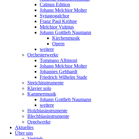
Calmus Edition
Johann Melchior Molter
Synagogalchor
Franz Paul Kröhne
Melchior Vulpius
Johann Gottlieb Naumann
Kirchenmusik
Opern
weitere
Orchesterwerke
Tommaso Albinoni
Johann Melchior Molter
Johannes Gebhardt
Friedrich Wilhelm Stade
Streichinstrumente
Klavier solo
Kammermusik
Johann Gottlieb Naumann
weitere
Holzblasinstrumente
Blechblasinstrumente
Orgelwerke
Aktuelles
Über uns
Vertrieb