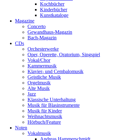
Kochbücher
Kinderbücher
Kunstkataloge
Magazine
Concerto
Gewandhaus-Magazin
Bach-Magazin
CDs
Orchesterwerke
Oper, Operette, Oratorium, Singspiel
Vokal/Chor
Kammermusik
Klavier- und Cembalomusik
Geistliche Musik
Orgelmusik
Alte Musik
Jazz
Klassische Unterhaltung
Musik für Blasinstrumente
Musik für Kinder
Weihnachtsmusik
Hörbuch/Feature
Noten
Vokalmusik
Andreas Hammerschmidt