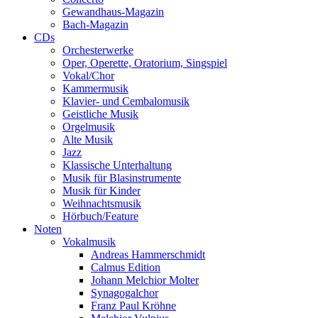
Gewandhaus-Magazin
Bach-Magazin
CDs
Orchesterwerke
Oper, Operette, Oratorium, Singspiel
Vokal/Chor
Kammermusik
Klavier- und Cembalomusik
Geistliche Musik
Orgelmusik
Alte Musik
Jazz
Klassische Unterhaltung
Musik für Blasinstrumente
Musik für Kinder
Weihnachtsmusik
Hörbuch/Feature
Noten
Vokalmusik
Andreas Hammerschmidt
Calmus Edition
Johann Melchior Molter
Synagogalchor
Franz Paul Kröhne