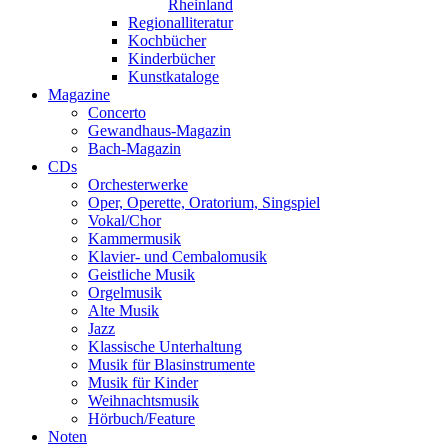
Rheinland
Regionalliteratur
Kochbücher
Kinderbücher
Kunstkataloge
Magazine
Concerto
Gewandhaus-Magazin
Bach-Magazin
CDs
Orchesterwerke
Oper, Operette, Oratorium, Singspiel
Vokal/Chor
Kammermusik
Klavier- und Cembalomusik
Geistliche Musik
Orgelmusik
Alte Musik
Jazz
Klassische Unterhaltung
Musik für Blasinstrumente
Musik für Kinder
Weihnachtsmusik
Hörbuch/Feature
Noten