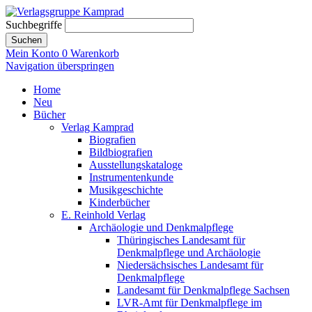
Suchbegriffe
Suchen
Mein Konto
0
Warenkorb
Navigation überspringen
Home
Neu
Bücher
Verlag Kamprad
Biografien
Bildbiografien
Ausstellungskataloge
Instrumentenkunde
Musikgeschichte
Kinderbücher
E. Reinhold Verlag
Archäologie und Denkmalpflege
Thüringisches Landesamt für
Denkmalpflege und Archäologie
Niedersächsisches Landesamt für
Denkmalpflege
Landesamt für Denkmalpflege Sachsen
LVR-Amt für Denkmalpflege im