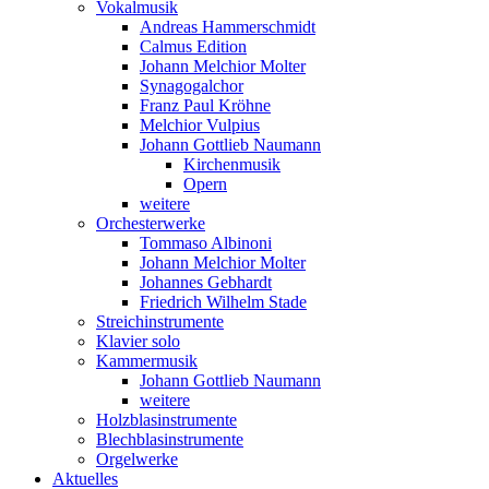
Vokalmusik
Andreas Hammerschmidt
Calmus Edition
Johann Melchior Molter
Synagogalchor
Franz Paul Kröhne
Melchior Vulpius
Johann Gottlieb Naumann
Kirchenmusik
Opern
weitere
Orchesterwerke
Tommaso Albinoni
Johann Melchior Molter
Johannes Gebhardt
Friedrich Wilhelm Stade
Streichinstrumente
Klavier solo
Kammermusik
Johann Gottlieb Naumann
weitere
Holzblasinstrumente
Blechblasinstrumente
Orgelwerke
Aktuelles