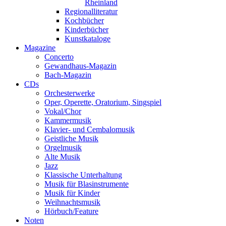
Rheinland
Regionalliteratur
Kochbücher
Kinderbücher
Kunstkataloge
Magazine
Concerto
Gewandhaus-Magazin
Bach-Magazin
CDs
Orchesterwerke
Oper, Operette, Oratorium, Singspiel
Vokal/Chor
Kammermusik
Klavier- und Cembalomusik
Geistliche Musik
Orgelmusik
Alte Musik
Jazz
Klassische Unterhaltung
Musik für Blasinstrumente
Musik für Kinder
Weihnachtsmusik
Hörbuch/Feature
Noten