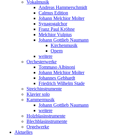
Vokalmusik
Andreas Hammerschmidt
Calmus Edition
Johann Melchior Molter
Synagogalchor
Franz Paul Kröhne
Melchior Vulpius
Johann Gottlieb Naumann
Kirchenmusik
Opern
weitere
Orchesterwerke
Tommaso Albinoni
Johann Melchior Molter
Johannes Gebhardt
Friedrich Wilhelm Stade
Streichinstrumente
Klavier solo
Kammermusik
Johann Gottlieb Naumann
weitere
Holzblasinstrumente
Blechblasinstrumente
Orgelwerke
Aktuelles