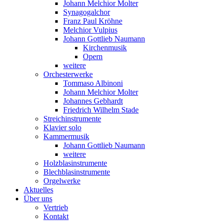
Johann Melchior Molter
Synagogalchor
Franz Paul Kröhne
Melchior Vulpius
Johann Gottlieb Naumann
Kirchenmusik
Opern
weitere
Orchesterwerke
Tommaso Albinoni
Johann Melchior Molter
Johannes Gebhardt
Friedrich Wilhelm Stade
Streichinstrumente
Klavier solo
Kammermusik
Johann Gottlieb Naumann
weitere
Holzblasinstrumente
Blechblasinstrumente
Orgelwerke
Aktuelles
Über uns
Vertrieb
Kontakt