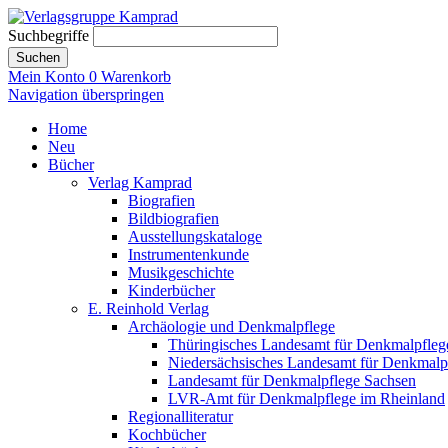
Suchbegriffe
Suchen
Mein Konto
0
Warenkorb
Navigation überspringen
Home
Neu
Bücher
Verlag Kamprad
Biografien
Bildbiografien
Ausstellungskataloge
Instrumentenkunde
Musikgeschichte
Kinderbücher
E. Reinhold Verlag
Archäologie und Denkmalpflege
Thüringisches Landesamt für Denkmalpfleg
Niedersächsisches Landesamt für Denkmalp
Landesamt für Denkmalpflege Sachsen
LVR-Amt für Denkmalpflege im Rheinland
Regionalliteratur
Kochbücher