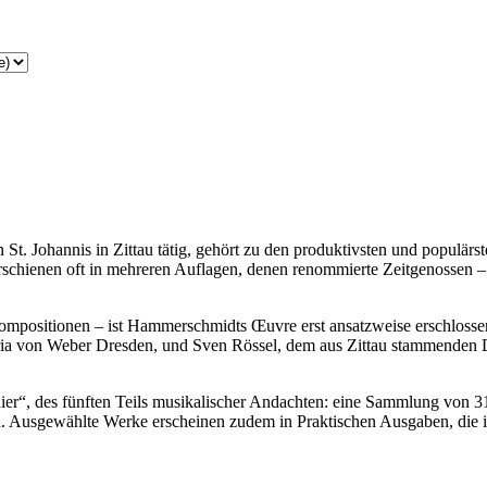
t. Johannis in Zittau tätig, gehört zu den produktivsten und populärs
hienen oft in mehreren Auflagen, denen renommierte Zeitgenossen – 
mpositionen – ist Hammerschmidts Œuvre erst ansatzweise erschlossen
ia von Weber Dresden, und Sven Rössel, dem aus Zittau stammenden Dir
er“, des fünften Teils musikalischer Andachten: eine Sammlung von 3
 Ausgewählte Werke erscheinen zudem in Praktischen Ausgaben, die im 