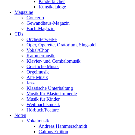
Kinderbücher
Kunstkataloge
Magazine
Concerto
Gewandhaus-Magazin
Bach-Magazin
CDs
Orchesterwerke
Oper, Operette, Oratorium, Singspiel
Vokal/Chor
Kammermusik
Klavier- und Cembalomusik
Geistliche Musik
Orgelmusik
Alte Musik
Jazz
Klassische Unterhaltung
Musik für Blasinstrumente
Musik für Kinder
Weihnachtsmusik
Hörbuch/Feature
Noten
Vokalmusik
Andreas Hammerschmidt
Calmus Edition