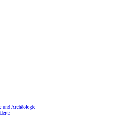
e und Archäologie
flege