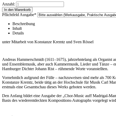
Anzahl:
Pflichtfeld
Ausgabe
*
Beschreibung
Inhalt
Details
unter Mitarbeit von Konstanze Kremtz und Sven Rössel
Andreas Hammerschmidt (1611–1675), jahrzehntelang als Organist an S
und Ensemblemusik, aber auch Kammermusik, Lieder und Tänze – ersc
Hamburger Dichter Johann Rist – rühmende Worte voranstellten.
Vornehmlich aufgrund der Fülle – nachzuweisen sind mehr als 700 Ko
Konstanze Kremtz, beide tätig an der Hochschule für Musik Carl Mar
erstmals eine Gesamtschau dieses Werks geboten werden.
Den Anfang bildet eine Ausgabe der „Chor-Music auff Madrigal-Mani
Basis des wiederentdeckten Kompositions-Autographs vorgelegt wird.