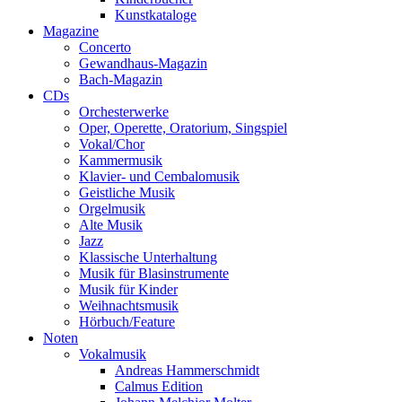
Kunstkataloge
Magazine
Concerto
Gewandhaus-Magazin
Bach-Magazin
CDs
Orchesterwerke
Oper, Operette, Oratorium, Singspiel
Vokal/Chor
Kammermusik
Klavier- und Cembalomusik
Geistliche Musik
Orgelmusik
Alte Musik
Jazz
Klassische Unterhaltung
Musik für Blasinstrumente
Musik für Kinder
Weihnachtsmusik
Hörbuch/Feature
Noten
Vokalmusik
Andreas Hammerschmidt
Calmus Edition