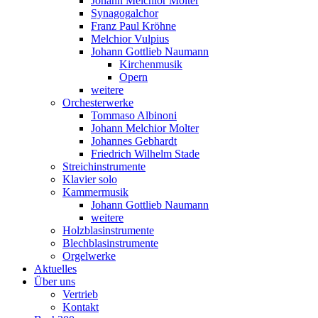
Johann Melchior Molter
Synagogalchor
Franz Paul Kröhne
Melchior Vulpius
Johann Gottlieb Naumann
Kirchenmusik
Opern
weitere
Orchesterwerke
Tommaso Albinoni
Johann Melchior Molter
Johannes Gebhardt
Friedrich Wilhelm Stade
Streichinstrumente
Klavier solo
Kammermusik
Johann Gottlieb Naumann
weitere
Holzblasinstrumente
Blechblasinstrumente
Orgelwerke
Aktuelles
Über uns
Vertrieb
Kontakt