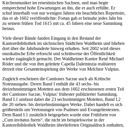
Kirchenmusiker im ernestinischen Sachsen, und man hegte
entsprechend hohe Erwartungen an ihn, die er auch erfüllte. Er
schuf innerhalb von nur wenigen Jahren ein beachtliches Repertoire,
das er ab 1602 veröffentlichte: Fortan gab er beinahe jedes Jahr bis
zu seinem frühen Tod 1615 mit ca. 45 Jahren eine neue Sammlung
heraus.
Viele dieser Bände fanden Eingang in den Bestand der
Kantoreibibliothek im sächsischen Städtchen Waldheim und blieben
dort über die Jahrhunderte hinweg erhalten. Seit 2002 wird dieses
musikalische Erbe erforscht und schrittweise der Öffentlichkeit
wieder zugänglich gemacht. Der Waldheimer Kantor René Michael
Röder und die von ihm geleitete Capella Daleminzia realisieren
derzeit eine Gesamteinspielung der Werke von Melchior Vulpius.
Zugleich erscheinen die Cantiones Sacrae auch als Kritische
Notenausgabe. Deren Band I enthält die 43 sechs- bis
dreizehnstimmigen Motetten aus dem 1602 erschienenen ersten Teil
der Cantiones Sacrae, Vulpius’ frühester publizierter Sammlung.
Band I.1 umfasst dabei die 23 sechsstimmigen Motetten, Band I.2
die 20 sieben- bis dreizehnstimmigen Werke. Dabei handelt es sich
größtenteils um Vertonungen von Psalmen und Evangelientexten.
Dem Band I.1 zusätzlich beigegeben wurde eine Frühform von
„Cum invitatus fueris“, die nicht im beispielsweise in der
Kantoreibibliothek Waldheim überlieferten Originaldruck enthalten,