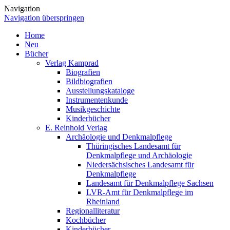
Navigation
Navigation überspringen
Home
Neu
Bücher
Verlag Kamprad
Biografien
Bildbiografien
Ausstellungskataloge
Instrumentenkunde
Musikgeschichte
Kinderbücher
E. Reinhold Verlag
Archäologie und Denkmalpflege
Thüringisches Landesamt für
Denkmalpflege und Archäologie
Niedersächsisches Landesamt für
Denkmalpflege
Landesamt für Denkmalpflege Sachsen
LVR-Amt für Denkmalpflege im
Rheinland
Regionalliteratur
Kochbücher
Kinderbücher