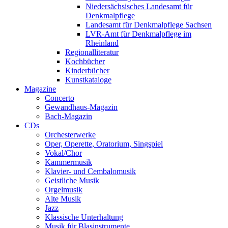
Niedersächsisches Landesamt für
Denkmalpflege
Landesamt für Denkmalpflege Sachsen
LVR-Amt für Denkmalpflege im
Rheinland
Regionalliteratur
Kochbücher
Kinderbücher
Kunstkataloge
Magazine
Concerto
Gewandhaus-Magazin
Bach-Magazin
CDs
Orchesterwerke
Oper, Operette, Oratorium, Singspiel
Vokal/Chor
Kammermusik
Klavier- und Cembalomusik
Geistliche Musik
Orgelmusik
Alte Musik
Jazz
Klassische Unterhaltung
Musik für Blasinstrumente