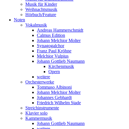
Musik für Kinder
Weihnachtsmusik
Hörbuch/Feature
Noten
Vokalmusik
Andreas Hammerschmidt
Calmus Edition
Johann Melchior Molter
Synagogalchor
Franz Paul Kröhne
Melchior Vulpius
Johann Gottlieb Naumann
Kirchenmusik
Opern
weitere
Orchesterwerke
Tommaso Albinoni
Johann Melchior Molter
Johannes Gebhardt
Friedrich Wilhelm Stade
Streichinstrumente
Klavier solo
Kammermusik
Johann Gottlieb Naumann
weitere