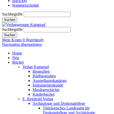
Bach300
Hammerschmidt
Suchbegriffe
Suchen
Suchbegriffe
Suchen
Mein Konto
0
Warenkorb
Navigation überspringen
Home
Neu
Bücher
Verlag Kamprad
Biografien
Bildbiografien
Ausstellungskataloge
Instrumentenkunde
Musikgeschichte
Kinderbücher
E. Reinhold Verlag
Archäologie und Denkmalpflege
Thüringisches Landesamt für
Denkmalpflege und Archäologie