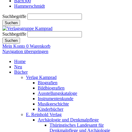
Bach300
Hammerschmidt
Suchbegriffe
Suchen
Suchbegriffe
Suchen
Mein Konto
0
Warenkorb
Navigation überspringen
Home
Neu
Bücher
Verlag Kamprad
Biografien
Bildbiografien
Ausstellungskataloge
Instrumentenkunde
Musikgeschichte
Kinderbücher
E. Reinhold Verlag
Archäologie und Denkmalpflege
Thüringisches Landesamt für
Denkmalpflege und Archäologie