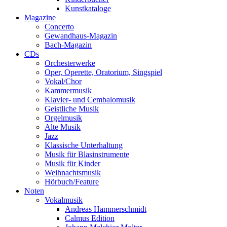
Kunstkataloge
Magazine
Concerto
Gewandhaus-Magazin
Bach-Magazin
CDs
Orchesterwerke
Oper, Operette, Oratorium, Singspiel
Vokal/Chor
Kammermusik
Klavier- und Cembalomusik
Geistliche Musik
Orgelmusik
Alte Musik
Jazz
Klassische Unterhaltung
Musik für Blasinstrumente
Musik für Kinder
Weihnachtsmusik
Hörbuch/Feature
Noten
Vokalmusik
Andreas Hammerschmidt
Calmus Edition