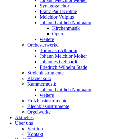
Johann Melchior Molter
Synagogalchor
Franz Paul Kröhne
Melchior Vulpius
Johann Gottlieb Naumann
Kirchenmusik
Opern
weitere
Orchesterwerke
Tommaso Albinoni
Johann Melchior Molter
Johannes Gebhardt
Friedrich Wilhelm Stade
Streichinstrumente
Klavier solo
Kammermusik
Johann Gottlieb Naumann
weitere
Holzblasinstrumente
Blechblasinstrumente
Orgelwerke
Aktuelles
Über uns
Vertrieb
Kontakt