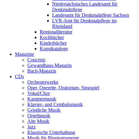
Niedersächsisches Landesamt für
Denkmalpflege
Landesamt für Denkmalpflege Sachsen
LVR-Amt für Denkmalpflege im
Rheinland
Regionalliteratur
Kochbücher
Kinderbücher
Kunstkataloge
Magazine
Concerto
Gewandhaus-Magazin
Bach-Magazin
CDs
Orchesterwerke
Oper, Operette, Oratorium, Singspiel
Vokal/Chor
Kammermusik
Klavier- und Cembalomusik
Geistliche Musik
Orgelmusik
Alte Musik
Jazz
Klassische Unterhaltung
Musik für Blasinstrumente