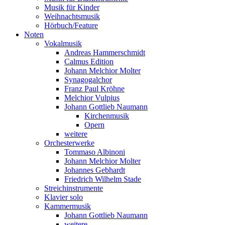
Musik für Kinder
Weihnachtsmusik
Hörbuch/Feature
Noten
Vokalmusik
Andreas Hammerschmidt
Calmus Edition
Johann Melchior Molter
Synagogalchor
Franz Paul Kröhne
Melchior Vulpius
Johann Gottlieb Naumann
Kirchenmusik
Opern
weitere
Orchesterwerke
Tommaso Albinoni
Johann Melchior Molter
Johannes Gebhardt
Friedrich Wilhelm Stade
Streichinstrumente
Klavier solo
Kammermusik
Johann Gottlieb Naumann
weitere