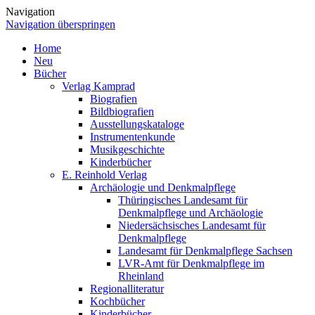
Navigation
Navigation überspringen
Home
Neu
Bücher
Verlag Kamprad
Biografien
Bildbiografien
Ausstellungskataloge
Instrumentenkunde
Musikgeschichte
Kinderbücher
E. Reinhold Verlag
Archäologie und Denkmalpflege
Thüringisches Landesamt für
Denkmalpflege und Archäologie
Niedersächsisches Landesamt für
Denkmalpflege
Landesamt für Denkmalpflege Sachsen
LVR-Amt für Denkmalpflege im
Rheinland
Regionalliteratur
Kochbücher
Kinderbücher