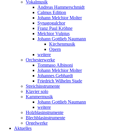
Vokalmusik
Andreas Hammerschmidt
Calmus Edition
Johann Melchior Molter
Synagogalchor
Franz Paul Kröhne
Melchior Vulpius
Johann Gottlieb Naumann
Kirchenmusik
Opern
weitere
Orchesterwerke
Tommaso Albinoni
Johann Melchior Molter
Johannes Gebhardt
Friedrich Wilhelm Stade
Streichinstrumente
Klavier solo
Kammermusik
Johann Gottlieb Naumann
weitere
Holzblasinstrumente
Blechblasinstrumente
Orgelwerke
Aktuelles