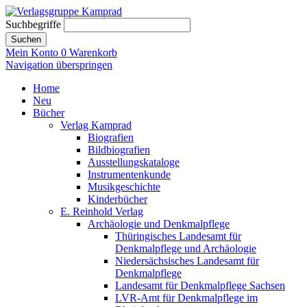
Suchbegriffe
Suchen
Mein Konto
0
Warenkorb
Navigation überspringen
Home
Neu
Bücher
Verlag Kamprad
Biografien
Bildbiografien
Ausstellungskataloge
Instrumentenkunde
Musikgeschichte
Kinderbücher
E. Reinhold Verlag
Archäologie und Denkmalpflege
Thüringisches Landesamt für
Denkmalpflege und Archäologie
Niedersächsisches Landesamt für
Denkmalpflege
Landesamt für Denkmalpflege Sachsen
LVR-Amt für Denkmalpflege im