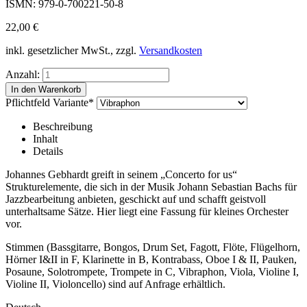
ISMN: 979-0-700221-50-8
22,00
€
inkl. gesetzlicher MwSt., zzgl.
Versandkosten
Anzahl:
Pflichtfeld
Variante
*
Beschreibung
Inhalt
Details
Johannes Gebhardt greift in seinem „Concerto for us“
Strukturelemente, die sich in der Musik Johann Sebastian Bachs für
Jazzbearbeitung anbieten, geschickt auf und schafft geistvoll
unterhaltsame Sätze. Hier liegt eine Fassung für kleines Orchester
vor.
Stimmen (Bassgitarre, Bongos, Drum Set, Fagott, Flöte, Flügelhorn,
Hörner I&II in F, Klarinette in B, Kontrabass, Oboe I & II, Pauken,
Posaune, Solotrompete, Trompete in C, Vibraphon, Viola, Violine I,
Violine II, Violoncello) sind auf Anfrage erhältlich.