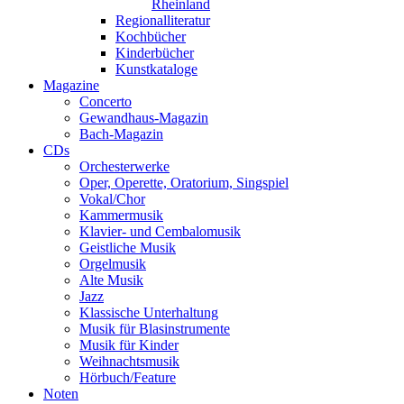
Rheinland
Regionalliteratur
Kochbücher
Kinderbücher
Kunstkataloge
Magazine
Concerto
Gewandhaus-Magazin
Bach-Magazin
CDs
Orchesterwerke
Oper, Operette, Oratorium, Singspiel
Vokal/Chor
Kammermusik
Klavier- und Cembalomusik
Geistliche Musik
Orgelmusik
Alte Musik
Jazz
Klassische Unterhaltung
Musik für Blasinstrumente
Musik für Kinder
Weihnachtsmusik
Hörbuch/Feature
Noten