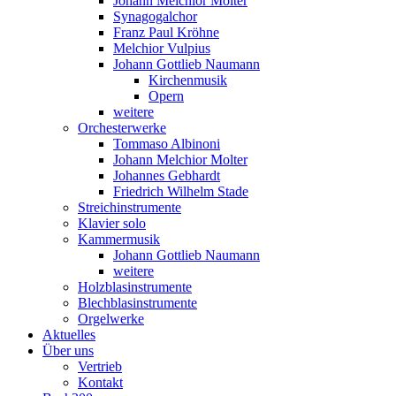
Johann Melchior Molter
Synagogalchor
Franz Paul Kröhne
Melchior Vulpius
Johann Gottlieb Naumann
Kirchenmusik
Opern
weitere
Orchesterwerke
Tommaso Albinoni
Johann Melchior Molter
Johannes Gebhardt
Friedrich Wilhelm Stade
Streichinstrumente
Klavier solo
Kammermusik
Johann Gottlieb Naumann
weitere
Holzblasinstrumente
Blechblasinstrumente
Orgelwerke
Aktuelles
Über uns
Vertrieb
Kontakt