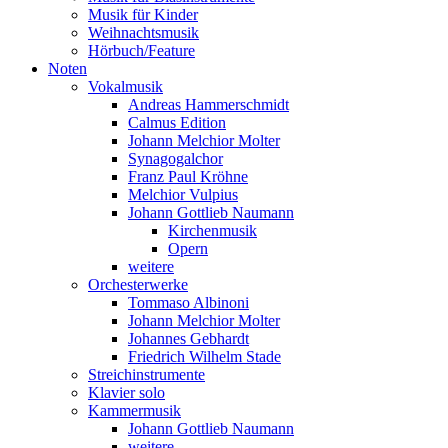
Musik für Kinder
Weihnachtsmusik
Hörbuch/Feature
Noten
Vokalmusik
Andreas Hammerschmidt
Calmus Edition
Johann Melchior Molter
Synagogalchor
Franz Paul Kröhne
Melchior Vulpius
Johann Gottlieb Naumann
Kirchenmusik
Opern
weitere
Orchesterwerke
Tommaso Albinoni
Johann Melchior Molter
Johannes Gebhardt
Friedrich Wilhelm Stade
Streichinstrumente
Klavier solo
Kammermusik
Johann Gottlieb Naumann
weitere