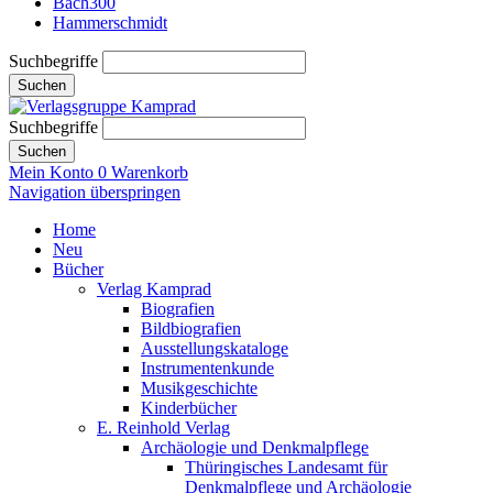
Bach300
Hammerschmidt
Suchbegriffe
Suchen
Suchbegriffe
Suchen
Mein Konto
0
Warenkorb
Navigation überspringen
Home
Neu
Bücher
Verlag Kamprad
Biografien
Bildbiografien
Ausstellungskataloge
Instrumentenkunde
Musikgeschichte
Kinderbücher
E. Reinhold Verlag
Archäologie und Denkmalpflege
Thüringisches Landesamt für
Denkmalpflege und Archäologie