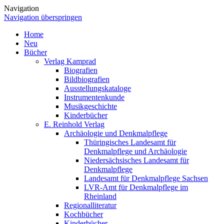
Navigation
Navigation überspringen
Home
Neu
Bücher
Verlag Kamprad
Biografien
Bildbiografien
Ausstellungskataloge
Instrumentenkunde
Musikgeschichte
Kinderbücher
E. Reinhold Verlag
Archäologie und Denkmalpflege
Thüringisches Landesamt für
Denkmalpflege und Archäologie
Niedersächsisches Landesamt für
Denkmalpflege
Landesamt für Denkmalpflege Sachsen
LVR-Amt für Denkmalpflege im
Rheinland
Regionalliteratur
Kochbücher
Kinderbücher