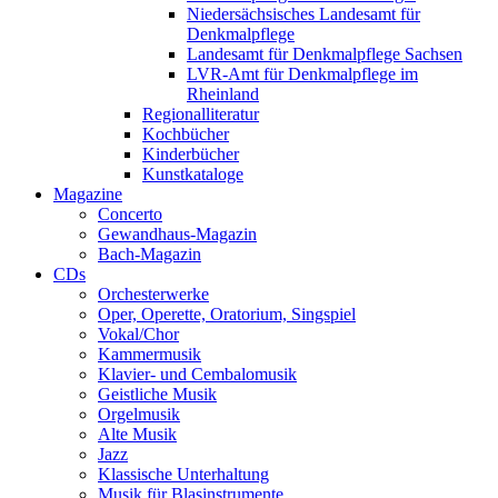
Niedersächsisches Landesamt für
Denkmalpflege
Landesamt für Denkmalpflege Sachsen
LVR-Amt für Denkmalpflege im
Rheinland
Regionalliteratur
Kochbücher
Kinderbücher
Kunstkataloge
Magazine
Concerto
Gewandhaus-Magazin
Bach-Magazin
CDs
Orchesterwerke
Oper, Operette, Oratorium, Singspiel
Vokal/Chor
Kammermusik
Klavier- und Cembalomusik
Geistliche Musik
Orgelmusik
Alte Musik
Jazz
Klassische Unterhaltung
Musik für Blasinstrumente