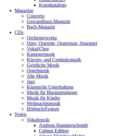
Kunstkataloge
Magazine
Concerto
Gewandhaus-Magazin
Bach-Magazin
CDs
Orchesterwerke
Oper, Operette, Oratorium, Singspiel
Vokal/Chor
Kammermusik
Klavier- und Cembalomusik
Geistliche Musik
Orgelmusik
Alte Musik
Jazz
Klassische Unterhaltung
Musik für Blasinstrumente
Musik für Kinder
Weihnachtsmusik
Hörbuch/Feature
Noten
Vokalmusik
Andreas Hammerschmidt
Calmus Edition