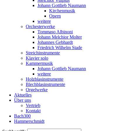
Melchior Vulpius
Johann Gottlieb Naumann
Kirchenmusik
Opern
weitere
Orchesterwerke
Tommaso Albinoni
Johann Melchior Molter
Johannes Gebhardt
Friedrich Wilhelm Stade
Streichinstrumente
Klavier solo
Kammermusik
Johann Gottlieb Naumann
weitere
Holzblasinstrumente
Blechblasinstrumente
Orgelwerke
Aktuelles
Über uns
Vertrieb
Kontakt
Bach300
Hammerschmidt