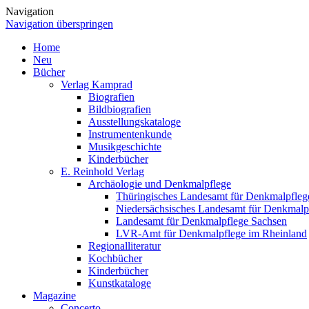
Navigation
Navigation überspringen
Home
Neu
Bücher
Verlag Kamprad
Biografien
Bildbiografien
Ausstellungskataloge
Instrumentenkunde
Musikgeschichte
Kinderbücher
E. Reinhold Verlag
Archäologie und Denkmalpflege
Thüringisches Landesamt für Denkmalpfleg
Niedersächsisches Landesamt für Denkmalp
Landesamt für Denkmalpflege Sachsen
LVR-Amt für Denkmalpflege im Rheinland
Regionalliteratur
Kochbücher
Kinderbücher
Kunstkataloge
Magazine
Concerto