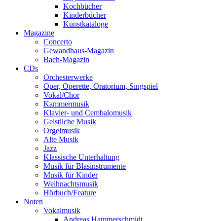
Kochbücher
Kinderbücher
Kunstkataloge
Magazine
Concerto
Gewandhaus-Magazin
Bach-Magazin
CDs
Orchesterwerke
Oper, Operette, Oratorium, Singspiel
Vokal/Chor
Kammermusik
Klavier- und Cembalomusik
Geistliche Musik
Orgelmusik
Alte Musik
Jazz
Klassische Unterhaltung
Musik für Blasinstrumente
Musik für Kinder
Weihnachtsmusik
Hörbuch/Feature
Noten
Vokalmusik
Andreas Hammerschmidt