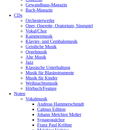
Gewandhaus-Magazin
Bach-Magazin
CDs
Orchesterwerke
Oper, Operette, Oratorium, Singspiel
Vokal/Chor
Kammermusik
Klavier- und Cembalomusik
Geistliche Musik
Orgelmusik
Alte Musik
Jazz
Klassische Unterhaltung
Musik für Blasinstrumente
Musik für Kinder
Weihnachtsmusik
Hörbuch/Feature
Noten
Vokalmusik
Andreas Hammerschmidt
Calmus Edition
Johann Melchior Molter
Synagogalchor
Franz Paul Kröhne