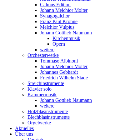
Calmus Edition
Johann Melchior Molter
Synagogalchor
Franz Paul Kröhne
Melchior Vulpius
Johann Gottlieb Naumann
Kirchenmusik
Opern
weitere
Orchesterwerke
Tommaso Albinoni
Johann Melchior Molter
Johannes Gebhardt
Friedrich Wilhelm Stade
Streichinstrumente
Klavier solo
Kammermusik
Johann Gottlieb Naumann
weitere
Holzblasinstrumente
Blechblasinstrumente
Orgelwerke
Aktuelles
Über uns
Vertrieb