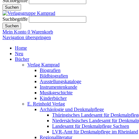
Suchbegriffe
Suchen
Suchbegriffe
Suchen
Mein Konto
0
Warenkorb
Navigation überspringen
Home
Neu
Bücher
Verlag Kamprad
Biografien
Bildbiografien
Ausstellungskataloge
Instrumentenkunde
Musikgeschichte
Kinderbücher
E. Reinhold Verlag
Archäologie und Denkmalpflege
Thüringisches Landesamt für Denkmalpfleg
Niedersächsisches Landesamt für Denkmalp
Landesamt für Denkmalpflege Sachsen
LVR-Amt für Denkmalpflege im Rheinland
Regionalliteratur