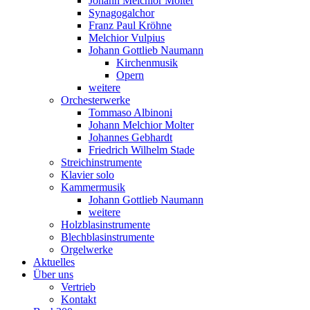
Johann Melchior Molter
Synagogalchor
Franz Paul Kröhne
Melchior Vulpius
Johann Gottlieb Naumann
Kirchenmusik
Opern
weitere
Orchesterwerke
Tommaso Albinoni
Johann Melchior Molter
Johannes Gebhardt
Friedrich Wilhelm Stade
Streichinstrumente
Klavier solo
Kammermusik
Johann Gottlieb Naumann
weitere
Holzblasinstrumente
Blechblasinstrumente
Orgelwerke
Aktuelles
Über uns
Vertrieb
Kontakt