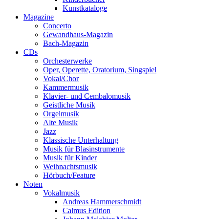
Kunstkataloge
Magazine
Concerto
Gewandhaus-Magazin
Bach-Magazin
CDs
Orchesterwerke
Oper, Operette, Oratorium, Singspiel
Vokal/Chor
Kammermusik
Klavier- und Cembalomusik
Geistliche Musik
Orgelmusik
Alte Musik
Jazz
Klassische Unterhaltung
Musik für Blasinstrumente
Musik für Kinder
Weihnachtsmusik
Hörbuch/Feature
Noten
Vokalmusik
Andreas Hammerschmidt
Calmus Edition