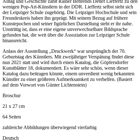
Alltag und Geschichte zählt Rainer Behrends Detlef Lieffertz zu den
wenigen Pop-Art-Künstlern in der DDR. Lieffertz selbst sieht sich
der Leipziger Schule zugehörig. Die Leipziger Hochschule und sein
Freundeskreis haben ihn geprägt. Mit seinem Bezug auf frühere
Kunstepochen und seiner figürlichen Darstellung steht er ihr nahe.
Unstrittig ist, dass er eine eigene unverwechselbare Bildsprache
gefunden hat, die weit über die Assoziation zur Leipziger Schule
hinausreicht.
Anlass der Ausstellung „Druckwerk“ war ursprünglich der 70.
Geburtstag des Künstlers. Mit zweijähriger Verspätung findet diese
nun 2021 statt und wird durch einen Katalog, die Göpfersdorfer
Kunstblätter 18, dokumentiert. Es wäre sehr schön, wenn dieser
Katalog dazu beitragen könnte, einem unverdient wenig bekannten
Künstler zu einer größeren Aufmerksamkeit zu verhelfen. (Basiert
auf dem Vorwort von Günter Lichtenstein)
Broschur
21 x 27 cm
64 Seiten
zahlreiche Abbildungen überwiegend vierfarbig
Deutsch