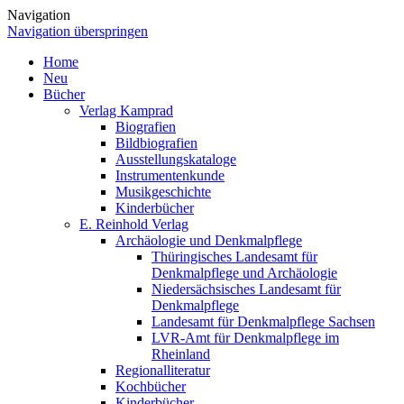
Navigation
Navigation überspringen
Home
Neu
Bücher
Verlag Kamprad
Biografien
Bildbiografien
Ausstellungskataloge
Instrumentenkunde
Musikgeschichte
Kinderbücher
E. Reinhold Verlag
Archäologie und Denkmalpflege
Thüringisches Landesamt für
Denkmalpflege und Archäologie
Niedersächsisches Landesamt für
Denkmalpflege
Landesamt für Denkmalpflege Sachsen
LVR-Amt für Denkmalpflege im
Rheinland
Regionalliteratur
Kochbücher
Kinderbücher