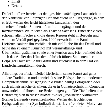
Inhalt
Details
Detlef Lieffertz bezeichnet den geschichtsträchtigen Landstrich an
der Nahtstelle von Leipziger Tieflandsbucht und Erzgebirge, in dem
er lebt, wegen der leicht hügeligen Landschaft, den
atemberaubenden Sonnenauf- und -untergängen und den
faszinierenden Weitblicken als Toskana Sachsens. Einer der vielen
schönen alten Fachwerkhöfe dieser Region steht in Beedeln und
war dem Verfall preisgegeben. 1994 erwarb ihn die Familie
Lieffertz, sanierte ihn vorbildlich mit viel Liebe für das Detail und
baute ihn zu einem Kunsthof mit Veranstaltungs- und
Übernachtungsräumen sowie einer Pension aus. Hier befindet sich
auch das Atelier des Künstlers. Jährlich führen Studenten der
Leipziger Hochschule für Grafik und Buchkunst in dem Hof ein
Landschaftspraktikum durch.
Allerdings beruft sich Detlef Lieffertz in seiner Kunst auf ganz
andere Traditionen und entwickelt seine Bildsprache mit moderner
Computertechnik. Ausgangspunkt bilden häufig Fotografien oder
auch altmeisterliche Grafiken, die er in Collagetechnik im Computer
umwandelt und ihnen neue Bedeutungen gibt. Die Titel helfen dem
Betrachter, sich in dieser Bildwelt voller „ironisierter Aktualität“
(Rainer Behrends) zurechtzufinden. Wegen der leuchtenden
Farbgewalt und der Symbolkraft der stark verfremdeten Motive aus