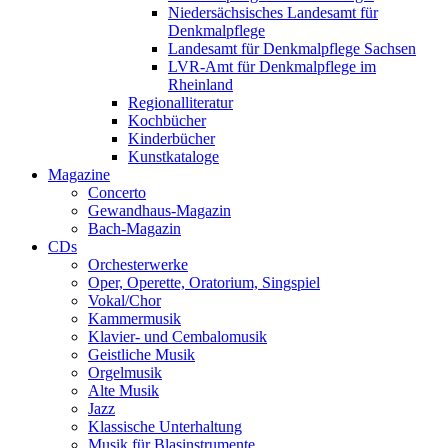
Niedersächsisches Landesamt für
Denkmalpflege
Landesamt für Denkmalpflege Sachsen
LVR-Amt für Denkmalpflege im
Rheinland
Regionalliteratur
Kochbücher
Kinderbücher
Kunstkataloge
Magazine
Concerto
Gewandhaus-Magazin
Bach-Magazin
CDs
Orchesterwerke
Oper, Operette, Oratorium, Singspiel
Vokal/Chor
Kammermusik
Klavier- und Cembalomusik
Geistliche Musik
Orgelmusik
Alte Musik
Jazz
Klassische Unterhaltung
Musik für Blasinstrumente