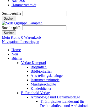
Bach300
Hammerschmidt
Suchbegriffe
Suchen
Suchbegriffe
Suchen
Mein Konto
0
Warenkorb
Navigation überspringen
Home
Neu
Bücher
Verlag Kamprad
Biografien
Bildbiografien
Ausstellungskataloge
Instrumentenkunde
Musikgeschichte
Kinderbücher
E. Reinhold Verlag
Archäologie und Denkmalpflege
Thüringisches Landesamt für
Denkmalpflege und Archäologie