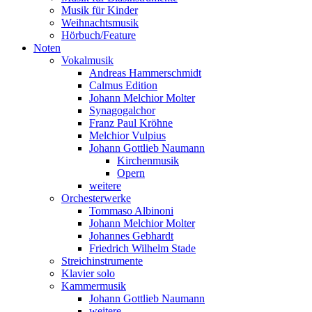
Musik für Kinder
Weihnachtsmusik
Hörbuch/Feature
Noten
Vokalmusik
Andreas Hammerschmidt
Calmus Edition
Johann Melchior Molter
Synagogalchor
Franz Paul Kröhne
Melchior Vulpius
Johann Gottlieb Naumann
Kirchenmusik
Opern
weitere
Orchesterwerke
Tommaso Albinoni
Johann Melchior Molter
Johannes Gebhardt
Friedrich Wilhelm Stade
Streichinstrumente
Klavier solo
Kammermusik
Johann Gottlieb Naumann
weitere