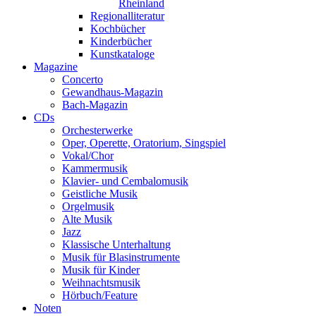
Rheinland
Regionalliteratur
Kochbücher
Kinderbücher
Kunstkataloge
Magazine
Concerto
Gewandhaus-Magazin
Bach-Magazin
CDs
Orchesterwerke
Oper, Operette, Oratorium, Singspiel
Vokal/Chor
Kammermusik
Klavier- und Cembalomusik
Geistliche Musik
Orgelmusik
Alte Musik
Jazz
Klassische Unterhaltung
Musik für Blasinstrumente
Musik für Kinder
Weihnachtsmusik
Hörbuch/Feature
Noten