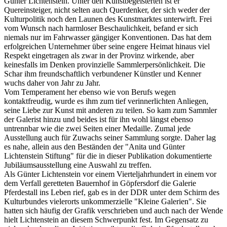
Günter Lichtenstein. Unter den Kunstbegeisterten ist er
Quereinsteiger, nicht selten auch Querdenker, der sich weder der
Kulturpolitik noch den Launen des Kunstmarktes unterwirft. Frei
vom Wunsch nach harmloser Beschaulichkeit, befand er sich
niemals nur im Fahrwasser gängiger Konventionen. Das hat dem
erfolgreichen Unternehmer über seine engere Heimat hinaus viel
Respekt eingetragen als zwar in der Provinz wirkende, aber
keinesfalls im Denken provinzielle Sammlerpersönlichkeit. Die
Schar ihm freundschaftlich verbundener Künstler und Kenner
wuchs daher von Jahr zu Jahr.
Vom Temperament her ebenso wie von Berufs wegen
kontaktfreudig, wurde es ihm zum tief verinnerlichten Anliegen,
seine Liebe zur Kunst mit anderen zu teilen. So kam zum Sammler
der Galerist hinzu und beides ist für ihn wohl längst ebenso
untrennbar wie die zwei Seiten einer Medaille. Zumal jede
Ausstellung auch für Zuwachs seiner Sammlung sorgte. Daher lag
es nahe, allein aus den Beständen der "Anita und Günter
Lichtenstein Stiftung" für die in dieser Publikation dokumentierte
Jubiläumsausstellung eine Auswahl zu treffen.
Als Günter Lichtenstein vor einem Vierteljahrhundert in einem vor
dem Verfall geretteten Bauernhof in Göpfersdorf die Galerie
Pferdestall ins Leben rief, gab es in der DDR unter dem Schirm des
Kulturbundes vielerorts unkommerzielle "Kleine Galerien". Sie
hatten sich häufig der Grafik verschrieben und auch nach der Wende
hielt Lichtenstein an diesem Schwerpunkt fest. Im Gegensatz zu