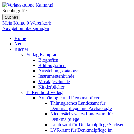
Suchbegriffe
Suchen
Mein Konto
0
Warenkorb
Navigation überspringen
Home
Neu
Bücher
Verlag Kamprad
Biografien
Bildbiografien
Ausstellungskataloge
Instrumentenkunde
Musikgeschichte
Kinderbücher
E. Reinhold Verlag
Archäologie und Denkmalpflege
Thüringisches Landesamt für
Denkmalpflege und Archäologie
Niedersächsisches Landesamt für
Denkmalpflege
Landesamt für Denkmalpflege Sachsen
LVR-Amt für Denkmalpflege im