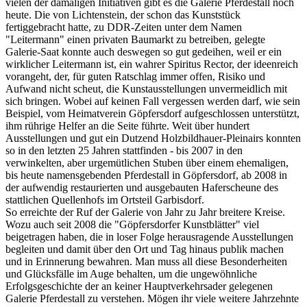
vielen der damaligen Initiativen gibt es die Galerie Pferdestall noch
heute. Die von Lichtenstein, der schon das Kunststück
fertiggebracht hatte, zu DDR-Zeiten unter dem Namen
"Leitermann" einen privaten Baumarkt zu betreiben, gelegte
Galerie-Saat konnte auch deswegen so gut gedeihen, weil er ein
wirklicher Leitermann ist, ein wahrer Spiritus Rector, der ideenreich
vorangeht, der, für guten Ratschlag immer offen, Risiko und
Aufwand nicht scheut, die Kunstausstellungen unvermeidlich mit
sich bringen. Wobei auf keinen Fall vergessen werden darf, wie sein
Beispiel, vom Heimatverein Göpfersdorf aufgeschlossen unterstützt,
ihm rührige Helfer an die Seite führte. Weit über hundert
Ausstellungen und gut ein Dutzend Holzbildhauer-Pleinairs konnten
so in den letzten 25 Jahren stattfinden - bis 2007 in den
verwinkelten, aber urgemütlichen Stuben über einem ehemaligen,
bis heute namensgebenden Pferdestall in Göpfersdorf, ab 2008 in
der aufwendig restaurierten und ausgebauten Haferscheune des
stattlichen Quellenhofs im Ortsteil Garbisdorf.
So erreichte der Ruf der Galerie von Jahr zu Jahr breitere Kreise.
Wozu auch seit 2008 die "Göpfersdorfer Kunstblätter" viel
beigetragen haben, die in loser Folge herausragende Ausstellungen
begleiten und damit über den Ort und Tag hinaus publik machen
und in Erinnerung bewahren. Man muss all diese Besonderheiten
und Glücksfälle im Auge behalten, um die ungewöhnliche
Erfolgsgeschichte der an keiner Hauptverkehrsader gelegenen
Galerie Pferdestall zu verstehen. Mögen ihr viele weitere Jahrzehnte