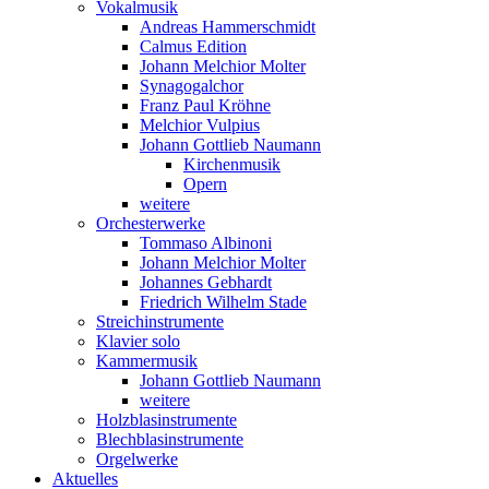
Vokalmusik
Andreas Hammerschmidt
Calmus Edition
Johann Melchior Molter
Synagogalchor
Franz Paul Kröhne
Melchior Vulpius
Johann Gottlieb Naumann
Kirchenmusik
Opern
weitere
Orchesterwerke
Tommaso Albinoni
Johann Melchior Molter
Johannes Gebhardt
Friedrich Wilhelm Stade
Streichinstrumente
Klavier solo
Kammermusik
Johann Gottlieb Naumann
weitere
Holzblasinstrumente
Blechblasinstrumente
Orgelwerke
Aktuelles