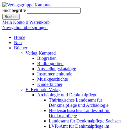
Suchbegriffe
Suchen
Mein Konto
0
Warenkorb
Navigation überspringen
Home
Neu
Bücher
Verlag Kamprad
Biografien
Bildbiografien
Ausstellungskataloge
Instrumentenkunde
Musikgeschichte
Kinderbücher
E. Reinhold Verlag
Archäologie und Denkmalpflege
Thüringisches Landesamt für
Denkmalpflege und Archäologie
Niedersächsisches Landesamt für
Denkmalpflege
Landesamt für Denkmalpflege Sachsen
LVR-Amt für Denkmalpflege im