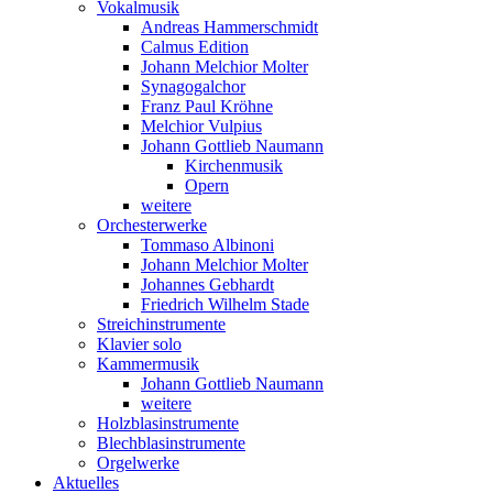
Vokalmusik
Andreas Hammerschmidt
Calmus Edition
Johann Melchior Molter
Synagogalchor
Franz Paul Kröhne
Melchior Vulpius
Johann Gottlieb Naumann
Kirchenmusik
Opern
weitere
Orchesterwerke
Tommaso Albinoni
Johann Melchior Molter
Johannes Gebhardt
Friedrich Wilhelm Stade
Streichinstrumente
Klavier solo
Kammermusik
Johann Gottlieb Naumann
weitere
Holzblasinstrumente
Blechblasinstrumente
Orgelwerke
Aktuelles