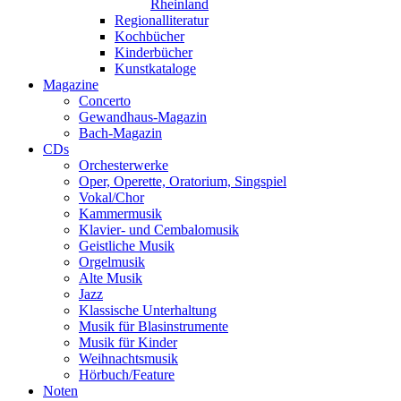
Rheinland
Regionalliteratur
Kochbücher
Kinderbücher
Kunstkataloge
Magazine
Concerto
Gewandhaus-Magazin
Bach-Magazin
CDs
Orchesterwerke
Oper, Operette, Oratorium, Singspiel
Vokal/Chor
Kammermusik
Klavier- und Cembalomusik
Geistliche Musik
Orgelmusik
Alte Musik
Jazz
Klassische Unterhaltung
Musik für Blasinstrumente
Musik für Kinder
Weihnachtsmusik
Hörbuch/Feature
Noten