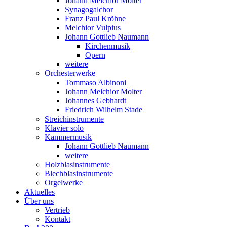
Johann Melchior Molter
Synagogalchor
Franz Paul Kröhne
Melchior Vulpius
Johann Gottlieb Naumann
Kirchenmusik
Opern
weitere
Orchesterwerke
Tommaso Albinoni
Johann Melchior Molter
Johannes Gebhardt
Friedrich Wilhelm Stade
Streichinstrumente
Klavier solo
Kammermusik
Johann Gottlieb Naumann
weitere
Holzblasinstrumente
Blechblasinstrumente
Orgelwerke
Aktuelles
Über uns
Vertrieb
Kontakt