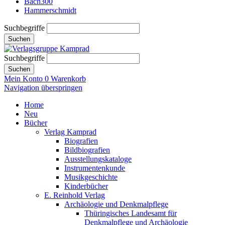
Bach300
Hammerschmidt
Suchbegriffe
Suchen
Suchbegriffe
Suchen
Mein Konto
0
Warenkorb
Navigation überspringen
Home
Neu
Bücher
Verlag Kamprad
Biografien
Bildbiografien
Ausstellungskataloge
Instrumentenkunde
Musikgeschichte
Kinderbücher
E. Reinhold Verlag
Archäologie und Denkmalpflege
Thüringisches Landesamt für
Denkmalpflege und Archäologie