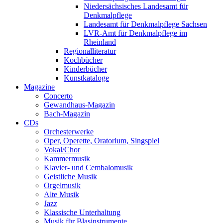
Niedersächsisches Landesamt für
Denkmalpflege
Landesamt für Denkmalpflege Sachsen
LVR-Amt für Denkmalpflege im
Rheinland
Regionalliteratur
Kochbücher
Kinderbücher
Kunstkataloge
Magazine
Concerto
Gewandhaus-Magazin
Bach-Magazin
CDs
Orchesterwerke
Oper, Operette, Oratorium, Singspiel
Vokal/Chor
Kammermusik
Klavier- und Cembalomusik
Geistliche Musik
Orgelmusik
Alte Musik
Jazz
Klassische Unterhaltung
Musik für Blasinstrumente