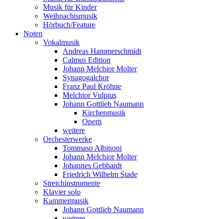
Musik für Kinder
Weihnachtsmusik
Hörbuch/Feature
Noten
Vokalmusik
Andreas Hammerschmidt
Calmus Edition
Johann Melchior Molter
Synagogalchor
Franz Paul Kröhne
Melchior Vulpius
Johann Gottlieb Naumann
Kirchenmusik
Opern
weitere
Orchesterwerke
Tommaso Albinoni
Johann Melchior Molter
Johannes Gebhardt
Friedrich Wilhelm Stade
Streichinstrumente
Klavier solo
Kammermusik
Johann Gottlieb Naumann
weitere