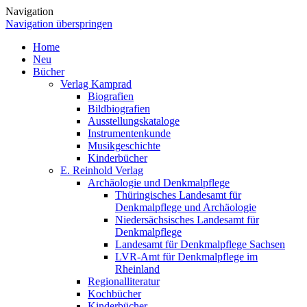
Navigation
Navigation überspringen
Home
Neu
Bücher
Verlag Kamprad
Biografien
Bildbiografien
Ausstellungskataloge
Instrumentenkunde
Musikgeschichte
Kinderbücher
E. Reinhold Verlag
Archäologie und Denkmalpflege
Thüringisches Landesamt für
Denkmalpflege und Archäologie
Niedersächsisches Landesamt für
Denkmalpflege
Landesamt für Denkmalpflege Sachsen
LVR-Amt für Denkmalpflege im
Rheinland
Regionalliteratur
Kochbücher
Kinderbücher