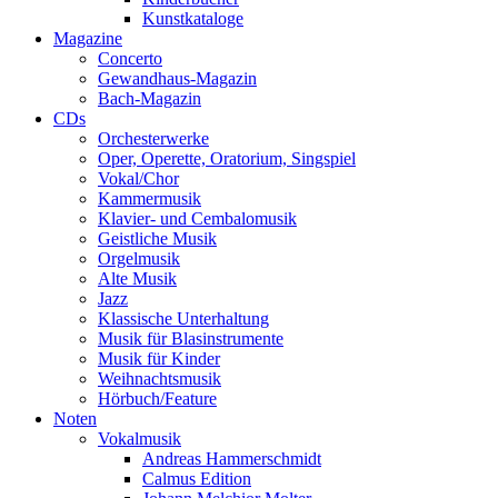
Kunstkataloge
Magazine
Concerto
Gewandhaus-Magazin
Bach-Magazin
CDs
Orchesterwerke
Oper, Operette, Oratorium, Singspiel
Vokal/Chor
Kammermusik
Klavier- und Cembalomusik
Geistliche Musik
Orgelmusik
Alte Musik
Jazz
Klassische Unterhaltung
Musik für Blasinstrumente
Musik für Kinder
Weihnachtsmusik
Hörbuch/Feature
Noten
Vokalmusik
Andreas Hammerschmidt
Calmus Edition