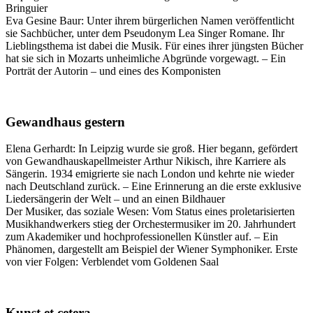
Bringuier
Eva Gesine Baur: Unter ihrem bürgerlichen Namen veröffentlicht
sie Sachbücher, unter dem Pseudonym Lea Singer Romane. Ihr
Lieblingsthema ist dabei die Musik. Für eines ihrer jüngsten Bücher
hat sie sich in Mozarts unheimliche Abgründe vorgewagt. – Ein
Porträt der Autorin – und eines des Komponisten
Gewandhaus gestern
Elena Gerhardt: In Leipzig wurde sie groß. Hier begann, gefördert
von Gewandhauskapellmeister Arthur Nikisch, ihre Karriere als
Sängerin. 1934 emigrierte sie nach London und kehrte nie wieder
nach Deutschland zurück. – Eine Erinnerung an die erste exklusive
Liedersängerin der Welt – und an einen Bildhauer
Der Musiker, das soziale Wesen: Vom Status eines proletarisierten
Musikhandwerkers stieg der Orchestermusiker im 20. Jahrhundert
zum Akademiker und hochprofessionellen Künstler auf. – Ein
Phänomen, dargestellt am Beispiel der Wiener Symphoniker. Erste
von vier Folgen: Verblendet vom Goldenen Saal
Kunst et cetera