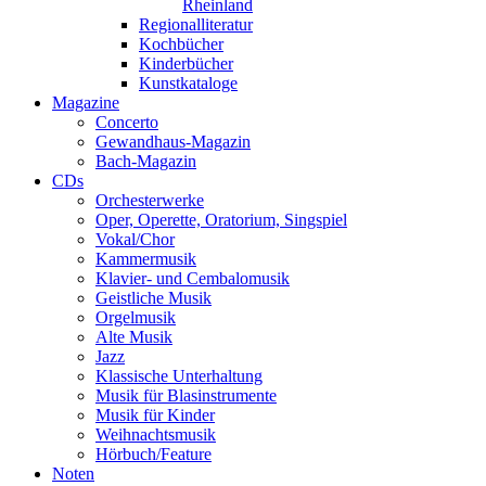
Rheinland
Regionalliteratur
Kochbücher
Kinderbücher
Kunstkataloge
Magazine
Concerto
Gewandhaus-Magazin
Bach-Magazin
CDs
Orchesterwerke
Oper, Operette, Oratorium, Singspiel
Vokal/Chor
Kammermusik
Klavier- und Cembalomusik
Geistliche Musik
Orgelmusik
Alte Musik
Jazz
Klassische Unterhaltung
Musik für Blasinstrumente
Musik für Kinder
Weihnachtsmusik
Hörbuch/Feature
Noten