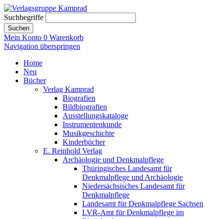
Suchbegriffe
Suchen
Mein Konto
0
Warenkorb
Navigation überspringen
Home
Neu
Bücher
Verlag Kamprad
Biografien
Bildbiografien
Ausstellungskataloge
Instrumentenkunde
Musikgeschichte
Kinderbücher
E. Reinhold Verlag
Archäologie und Denkmalpflege
Thüringisches Landesamt für
Denkmalpflege und Archäologie
Niedersächsisches Landesamt für
Denkmalpflege
Landesamt für Denkmalpflege Sachsen
LVR-Amt für Denkmalpflege im