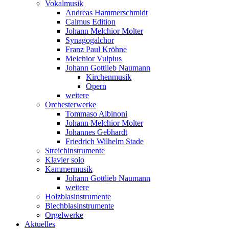
Vokalmusik
Andreas Hammerschmidt
Calmus Edition
Johann Melchior Molter
Synagogalchor
Franz Paul Kröhne
Melchior Vulpius
Johann Gottlieb Naumann
Kirchenmusik
Opern
weitere
Orchesterwerke
Tommaso Albinoni
Johann Melchior Molter
Johannes Gebhardt
Friedrich Wilhelm Stade
Streichinstrumente
Klavier solo
Kammermusik
Johann Gottlieb Naumann
weitere
Holzblasinstrumente
Blechblasinstrumente
Orgelwerke
Aktuelles