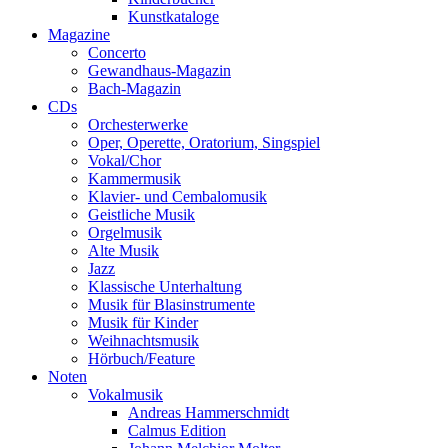
Kunstkataloge
Magazine
Concerto
Gewandhaus-Magazin
Bach-Magazin
CDs
Orchesterwerke
Oper, Operette, Oratorium, Singspiel
Vokal/Chor
Kammermusik
Klavier- und Cembalomusik
Geistliche Musik
Orgelmusik
Alte Musik
Jazz
Klassische Unterhaltung
Musik für Blasinstrumente
Musik für Kinder
Weihnachtsmusik
Hörbuch/Feature
Noten
Vokalmusik
Andreas Hammerschmidt
Calmus Edition