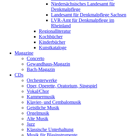
Niedersächsisches Landesamt für
Denkmalpflege
Landesamt für Denkmalpflege Sachsen
LVR-Amt für Denkmalpflege im
Rheinland
Regionalliteratur
Kochbücher
Kinderbücher
Kunstkataloge
Magazine
Concerto
Gewandhaus-Magazin
Bach-Magazin
CDs
Orchesterwerke
Oper, Operette, Oratorium, Singspiel
Vokal/Chor
Kammermusik
Klavier- und Cembalomusik
Geistliche Musik
Orgelmusik
Alte Musik
Jazz
Klassische Unterhaltung
Musik für Blasinstrumente