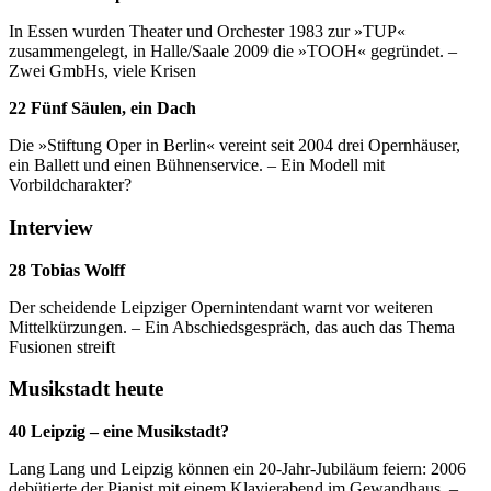
In Essen wurden Theater und Orchester 1983 zur »TUP«
zusammengelegt, in Halle/Saale 2009 die »TOOH« gegründet. –
Zwei GmbHs, viele Krisen
22 Fünf Säulen, ein Dach
Die »Stiftung Oper in Berlin« vereint seit 2004 drei Opernhäuser,
ein Ballett und einen Bühnenservice. – Ein Modell mit
Vorbildcharakter?
Interview
28 Tobias Wolff
Der scheidende Leipziger Opernintendant warnt vor weiteren
Mittelkürzungen. – Ein Abschiedsgespräch, das auch das Thema
Fusionen streift
Musikstadt heute
40 Leipzig – eine Musikstadt?
Lang Lang und Leipzig können ein 20-Jahr-Jubiläum feiern: 2006
debütierte der Pianist mit einem Klavierabend im Gewandhaus. –