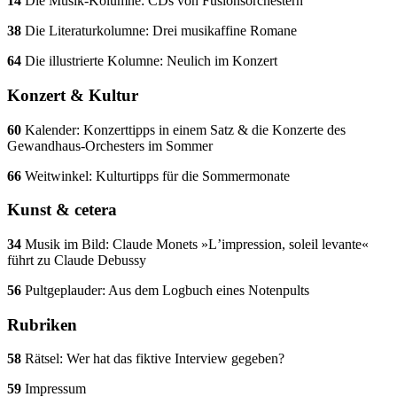
14
Die Musik-Kolumne: CDs von Fusionsorchestern
38
Die Literaturkolumne: Drei musikaffine Romane
64
Die illustrierte Kolumne: Neulich im Konzert
Konzert & Kultur
60
Kalender: Konzerttipps in einem Satz & die Konzerte des
Gewandhaus-Orchesters im Sommer
66
Weitwinkel: Kulturtipps für die Sommermonate
Kunst & cetera
34
Musik im Bild: Claude Monets »Lʼimpression, soleil levante«
führt zu Claude Debussy
56
Pultgeplauder: Aus dem Logbuch eines Notenpults
Rubriken
58
Rätsel: Wer hat das fiktive Interview gegeben?
59
Impressum