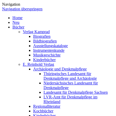
Navigation
Navigation überspringen
Home
Neu
Bücher
Verlag Kamprad
Biografien
Bildbiografien
Ausstellungskataloge
Instrumentenkunde
Musikgeschichte
Kinderbücher
E. Reinhold Verlag
Archäologie und Denkmalpflege
Thüringisches Landesamt für
Denkmalpflege und Archäologie
Niedersächsisches Landesamt für
Denkmalpflege
Landesamt für Denkmalpflege Sachsen
LVR-Amt für Denkmalpflege im
Rheinland
Regionalliteratur
Kochbücher
Kinderbücher