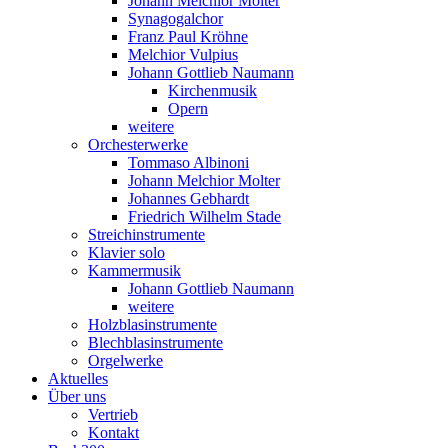
Johann Melchior Molter
Synagogalchor
Franz Paul Kröhne
Melchior Vulpius
Johann Gottlieb Naumann
Kirchenmusik
Opern
weitere
Orchesterwerke
Tommaso Albinoni
Johann Melchior Molter
Johannes Gebhardt
Friedrich Wilhelm Stade
Streichinstrumente
Klavier solo
Kammermusik
Johann Gottlieb Naumann
weitere
Holzblasinstrumente
Blechblasinstrumente
Orgelwerke
Aktuelles
Über uns
Vertrieb
Kontakt