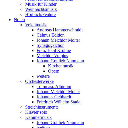
Musik für Kinder
Weihnachtsmusik
Hörbuch/Feature
Noten
Vokalmusik
Andreas Hammerschmidt
Calmus Edition
Johann Melchior Molter
Synagogalchor
Franz Paul Kröhne
Melchior Vulpius
Johann Gottlieb Naumann
Kirchenmusik
Opern
weitere
Orchesterwerke
Tommaso Albinoni
Johann Melchior Molter
Johannes Gebhardt
Friedrich Wilhelm Stade
Streichinstrumente
Klavier solo
Kammermusik
Johann Gottlieb Naumann
weitere