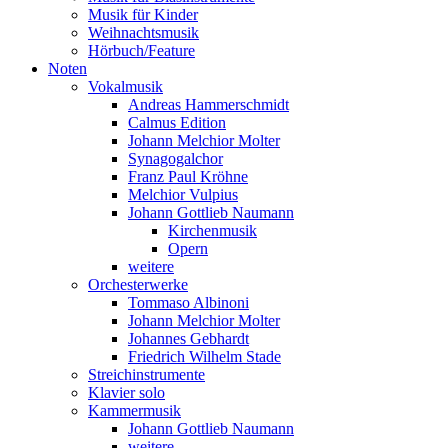
Musik für Kinder
Weihnachtsmusik
Hörbuch/Feature
Noten
Vokalmusik
Andreas Hammerschmidt
Calmus Edition
Johann Melchior Molter
Synagogalchor
Franz Paul Kröhne
Melchior Vulpius
Johann Gottlieb Naumann
Kirchenmusik
Opern
weitere
Orchesterwerke
Tommaso Albinoni
Johann Melchior Molter
Johannes Gebhardt
Friedrich Wilhelm Stade
Streichinstrumente
Klavier solo
Kammermusik
Johann Gottlieb Naumann
weitere