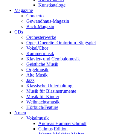
Kunstkataloge
Magazine
Concerto
Gewandhaus-Magazin
Bach-Magazin
CDs
Orchesterwerke
Oper, Operette, Oratorium, Singspiel
Vokal/Chor
Kammermusik
Klavier- und Cembalomusik
Geistliche Musik
Orgelmusik
Alte Musik
Jazz
Klassische Unterhaltung
Musik für Blasinstrumente
Musik für Kinder
Weihnachtsmusik
Hörbuch/Feature
Noten
Vokalmusik
Andreas Hammerschmidt
Calmus Edition