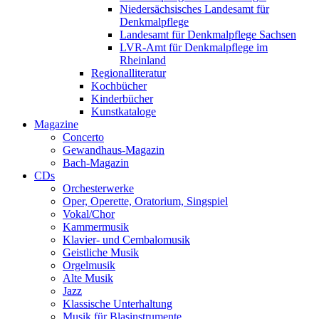
Niedersächsisches Landesamt für
Denkmalpflege
Landesamt für Denkmalpflege Sachsen
LVR-Amt für Denkmalpflege im
Rheinland
Regionalliteratur
Kochbücher
Kinderbücher
Kunstkataloge
Magazine
Concerto
Gewandhaus-Magazin
Bach-Magazin
CDs
Orchesterwerke
Oper, Operette, Oratorium, Singspiel
Vokal/Chor
Kammermusik
Klavier- und Cembalomusik
Geistliche Musik
Orgelmusik
Alte Musik
Jazz
Klassische Unterhaltung
Musik für Blasinstrumente