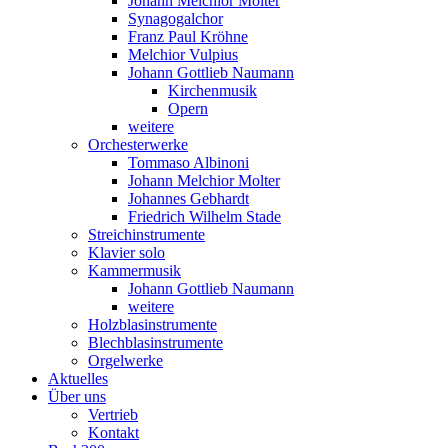
Johann Melchior Molter
Synagogalchor
Franz Paul Kröhne
Melchior Vulpius
Johann Gottlieb Naumann
Kirchenmusik
Opern
weitere
Orchesterwerke
Tommaso Albinoni
Johann Melchior Molter
Johannes Gebhardt
Friedrich Wilhelm Stade
Streichinstrumente
Klavier solo
Kammermusik
Johann Gottlieb Naumann
weitere
Holzblasinstrumente
Blechblasinstrumente
Orgelwerke
Aktuelles
Über uns
Vertrieb
Kontakt