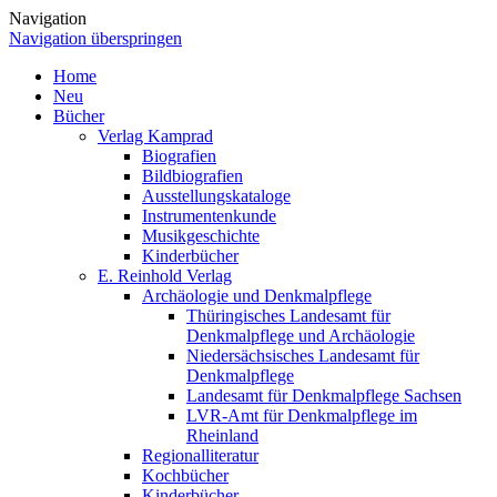
Navigation
Navigation überspringen
Home
Neu
Bücher
Verlag Kamprad
Biografien
Bildbiografien
Ausstellungskataloge
Instrumentenkunde
Musikgeschichte
Kinderbücher
E. Reinhold Verlag
Archäologie und Denkmalpflege
Thüringisches Landesamt für
Denkmalpflege und Archäologie
Niedersächsisches Landesamt für
Denkmalpflege
Landesamt für Denkmalpflege Sachsen
LVR-Amt für Denkmalpflege im
Rheinland
Regionalliteratur
Kochbücher
Kinderbücher