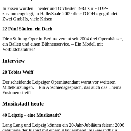
In Essen wurden Theater und Orchester 1983 zur »TUP«
zusammengelegt, in Halle/Saale 2009 die »TOOH« gegründet. –
Zwei GmbHs, viele Krisen
22 Fünf Säulen, ein Dach
Die »Stiftung Oper in Berlin« vereint seit 2004 drei Opernhäuser,
ein Ballett und einen Bühnenservice. – Ein Modell mit
Vorbildcharakter?
Interview
28 Tobias Wolff
Der scheidende Leipziger Opernintendant warnt vor weiteren
Mittelkürzungen. – Ein Abschiedsgespräch, das auch das Thema
Fusionen streift
Musikstadt heute
40 Leipzig – eine Musikstadt?
Lang Lang und Leipzig können ein 20-Jahr-Jubiläum feiern: 2006
debütierte der Pianist mit einem Klavierabend im Gewandhaus. –