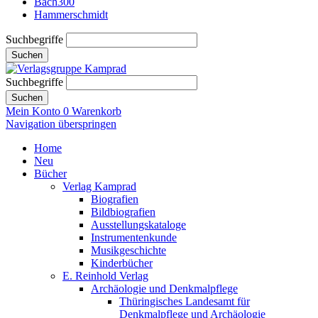
Bach300
Hammerschmidt
Suchbegriffe
Suchen
Suchbegriffe
Suchen
Mein Konto
0
Warenkorb
Navigation überspringen
Home
Neu
Bücher
Verlag Kamprad
Biografien
Bildbiografien
Ausstellungskataloge
Instrumentenkunde
Musikgeschichte
Kinderbücher
E. Reinhold Verlag
Archäologie und Denkmalpflege
Thüringisches Landesamt für
Denkmalpflege und Archäologie