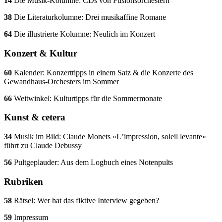
14
Die Musik-Kolumne: CDs von Fusionsorchestern
38
Die Literaturkolumne: Drei musikaffine Romane
64
Die illustrierte Kolumne: Neulich im Konzert
Konzert & Kultur
60
Kalender: Konzerttipps in einem Satz & die Konzerte des
Gewandhaus-Orchesters im Sommer
66
Weitwinkel: Kulturtipps für die Sommermonate
Kunst & cetera
34
Musik im Bild: Claude Monets »Lʼimpression, soleil levante«
führt zu Claude Debussy
56
Pultgeplauder: Aus dem Logbuch eines Notenpults
Rubriken
58
Rätsel: Wer hat das fiktive Interview gegeben?
59
Impressum