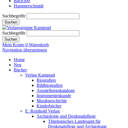
Bach300
Hammerschmidt
Suchbegriffe
Suchen
Suchbegriffe
Suchen
Mein Konto
0
Warenkorb
Navigation überspringen
Home
Neu
Bücher
Verlag Kamprad
Biografien
Bildbiografien
Ausstellungskataloge
Instrumentenkunde
Musikgeschichte
Kinderbücher
E. Reinhold Verlag
Archäologie und Denkmalpflege
Thüringisches Landesamt für
Denkmalpflege und Archäologie