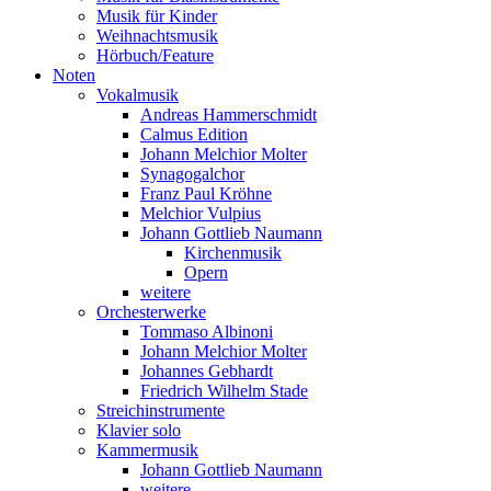
Musik für Kinder
Weihnachtsmusik
Hörbuch/Feature
Noten
Vokalmusik
Andreas Hammerschmidt
Calmus Edition
Johann Melchior Molter
Synagogalchor
Franz Paul Kröhne
Melchior Vulpius
Johann Gottlieb Naumann
Kirchenmusik
Opern
weitere
Orchesterwerke
Tommaso Albinoni
Johann Melchior Molter
Johannes Gebhardt
Friedrich Wilhelm Stade
Streichinstrumente
Klavier solo
Kammermusik
Johann Gottlieb Naumann
weitere