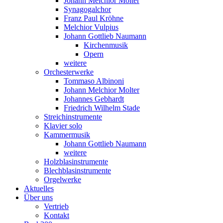
Johann Melchior Molter
Synagogalchor
Franz Paul Kröhne
Melchior Vulpius
Johann Gottlieb Naumann
Kirchenmusik
Opern
weitere
Orchesterwerke
Tommaso Albinoni
Johann Melchior Molter
Johannes Gebhardt
Friedrich Wilhelm Stade
Streichinstrumente
Klavier solo
Kammermusik
Johann Gottlieb Naumann
weitere
Holzblasinstrumente
Blechblasinstrumente
Orgelwerke
Aktuelles
Über uns
Vertrieb
Kontakt