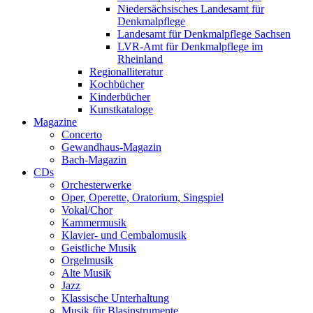
Niedersächsisches Landesamt für
Denkmalpflege
Landesamt für Denkmalpflege Sachsen
LVR-Amt für Denkmalpflege im
Rheinland
Regionalliteratur
Kochbücher
Kinderbücher
Kunstkataloge
Magazine
Concerto
Gewandhaus-Magazin
Bach-Magazin
CDs
Orchesterwerke
Oper, Operette, Oratorium, Singspiel
Vokal/Chor
Kammermusik
Klavier- und Cembalomusik
Geistliche Musik
Orgelmusik
Alte Musik
Jazz
Klassische Unterhaltung
Musik für Blasinstrumente