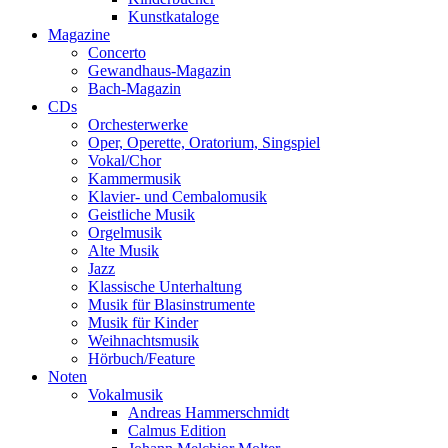
Kunstkataloge
Magazine
Concerto
Gewandhaus-Magazin
Bach-Magazin
CDs
Orchesterwerke
Oper, Operette, Oratorium, Singspiel
Vokal/Chor
Kammermusik
Klavier- und Cembalomusik
Geistliche Musik
Orgelmusik
Alte Musik
Jazz
Klassische Unterhaltung
Musik für Blasinstrumente
Musik für Kinder
Weihnachtsmusik
Hörbuch/Feature
Noten
Vokalmusik
Andreas Hammerschmidt
Calmus Edition