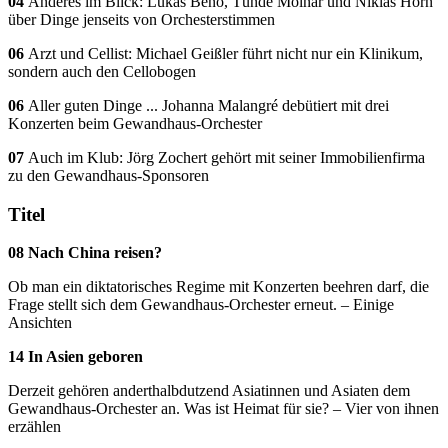
04
Anderes im Blick: Lukas Beno, Tünde Molnár und Niklas Horn
über Dinge jenseits von Orchesterstimmen
06
Arzt und Cellist: Michael Geißler führt nicht nur ein Klinikum,
sondern auch den Cellobogen
06
Aller guten Dinge ... Johanna Malangré debütiert mit drei
Konzerten beim Gewandhaus-Orchester
07
Auch im Klub: Jörg Zochert gehört mit seiner Immobilienfirma
zu den Gewandhaus-Sponsoren
Titel
08 Nach China reisen?
Ob man ein diktatorisches Regime mit Konzerten beehren darf, die
Frage stellt sich dem Gewandhaus-Orchester erneut. – Einige
Ansichten
14 In Asien geboren
Derzeit gehören anderthalbdutzend Asiatinnen und Asiaten dem
Gewandhaus-Orchester an. Was ist Heimat für sie? – Vier von ihnen
erzählen