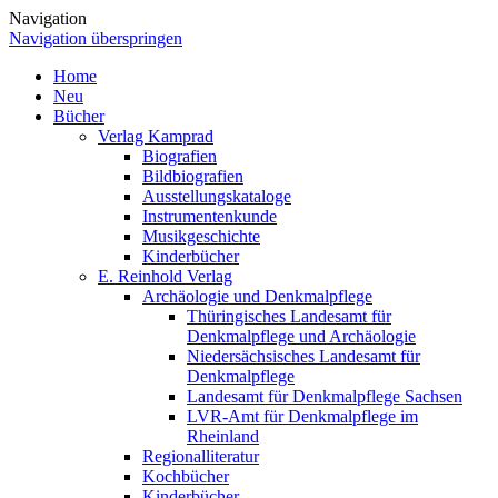
Navigation
Navigation überspringen
Home
Neu
Bücher
Verlag Kamprad
Biografien
Bildbiografien
Ausstellungskataloge
Instrumentenkunde
Musikgeschichte
Kinderbücher
E. Reinhold Verlag
Archäologie und Denkmalpflege
Thüringisches Landesamt für
Denkmalpflege und Archäologie
Niedersächsisches Landesamt für
Denkmalpflege
Landesamt für Denkmalpflege Sachsen
LVR-Amt für Denkmalpflege im
Rheinland
Regionalliteratur
Kochbücher
Kinderbücher