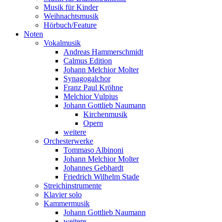
Musik für Kinder
Weihnachtsmusik
Hörbuch/Feature
Noten
Vokalmusik
Andreas Hammerschmidt
Calmus Edition
Johann Melchior Molter
Synagogalchor
Franz Paul Kröhne
Melchior Vulpius
Johann Gottlieb Naumann
Kirchenmusik
Opern
weitere
Orchesterwerke
Tommaso Albinoni
Johann Melchior Molter
Johannes Gebhardt
Friedrich Wilhelm Stade
Streichinstrumente
Klavier solo
Kammermusik
Johann Gottlieb Naumann
weitere