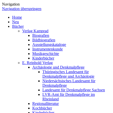
Navigation
Navigation überspringen
Home
Neu
Bücher
Verlag Kamprad
Biografien
Bildbiografien
Ausstellungskataloge
Instrumentenkunde
Musikgeschichte
Kinderbücher
E. Reinhold Verlag
Archäologie und Denkmalpflege
Thüringisches Landesamt für
Denkmalpflege und Archäologie
Niedersächsisches Landesamt für
Denkmalpflege
Landesamt für Denkmalpflege Sachsen
LVR-Amt für Denkmalpflege im
Rheinland
Regionalliteratur
Kochbücher
Kinderbücher