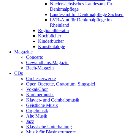
Niedersächsisches Landesamt für
Denkmalpflege
Landesamt für Denkmalpflege Sachsen
LVR-Amt für Denkmalpflege im
Rheinland
Regionalliteratur
Kochbücher
Kinderbücher
Kunstkataloge
Magazine
Concerto
Gewandhaus-Magazin
Bach-Magazin
CDs
Orchesterwerke
Oper, Operette, Oratorium, Singspiel
Vokal/Chor
Kammermusik
Klavier- und Cembalomusik
Geistliche Musik
Orgelmusik
Alte Musik
Jazz
Klassische Unterhaltung
Musik für Blasinstrumente