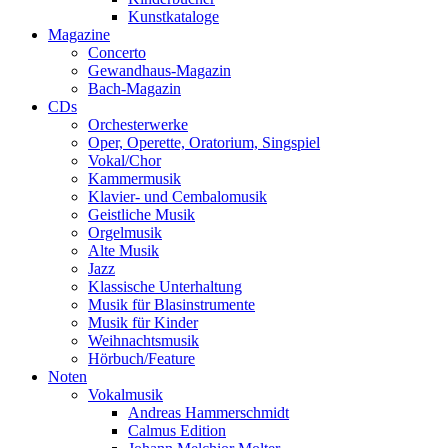
Kunstkataloge
Magazine
Concerto
Gewandhaus-Magazin
Bach-Magazin
CDs
Orchesterwerke
Oper, Operette, Oratorium, Singspiel
Vokal/Chor
Kammermusik
Klavier- und Cembalomusik
Geistliche Musik
Orgelmusik
Alte Musik
Jazz
Klassische Unterhaltung
Musik für Blasinstrumente
Musik für Kinder
Weihnachtsmusik
Hörbuch/Feature
Noten
Vokalmusik
Andreas Hammerschmidt
Calmus Edition