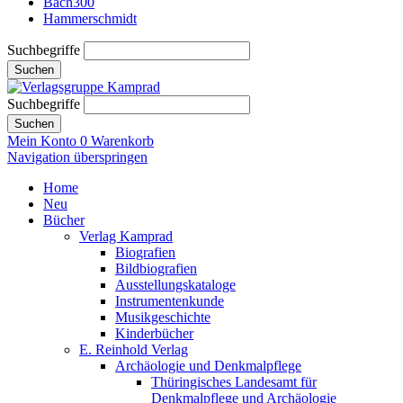
Bach300
Hammerschmidt
Suchbegriffe
Suchen
Suchbegriffe
Suchen
Mein Konto
0
Warenkorb
Navigation überspringen
Home
Neu
Bücher
Verlag Kamprad
Biografien
Bildbiografien
Ausstellungskataloge
Instrumentenkunde
Musikgeschichte
Kinderbücher
E. Reinhold Verlag
Archäologie und Denkmalpflege
Thüringisches Landesamt für
Denkmalpflege und Archäologie