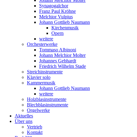
Johann Melchior Molter
Synagogalchor
Franz Paul Kröhne
Melchior Vulpius
Johann Gottlieb Naumann
Kirchenmusik
Opern
weitere
Orchesterwerke
Tommaso Albinoni
Johann Melchior Molter
Johannes Gebhardt
Friedrich Wilhelm Stade
Streichinstrumente
Klavier solo
Kammermusik
Johann Gottlieb Naumann
weitere
Holzblasinstrumente
Blechblasinstrumente
Orgelwerke
Aktuelles
Über uns
Vertrieb
Kontakt