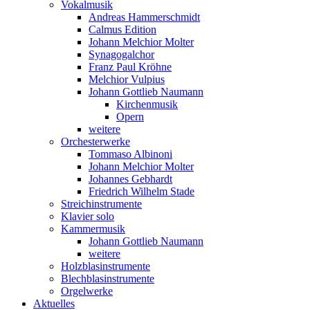
Vokalmusik
Andreas Hammerschmidt
Calmus Edition
Johann Melchior Molter
Synagogalchor
Franz Paul Kröhne
Melchior Vulpius
Johann Gottlieb Naumann
Kirchenmusik
Opern
weitere
Orchesterwerke
Tommaso Albinoni
Johann Melchior Molter
Johannes Gebhardt
Friedrich Wilhelm Stade
Streichinstrumente
Klavier solo
Kammermusik
Johann Gottlieb Naumann
weitere
Holzblasinstrumente
Blechblasinstrumente
Orgelwerke
Aktuelles