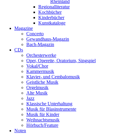
Rheinland
Regionalliteratur
Kochbücher
Kinderbücher
Kunstkataloge
Magazine
Concerto
Gewandhaus-Magazin
Bach-Magazin
CDs
Orchesterwerke
Oper, Operette, Oratorium, Singspiel
Vokal/Chor
Kammermusik
Klavier- und Cembalomusik
Geistliche Musik
Orgelmusik
Alte Musik
Jazz
Klassische Unterhaltung
Musik für Blasinstrumente
Musik für Kinder
Weihnachtsmusik
Hörbuch/Feature
Noten