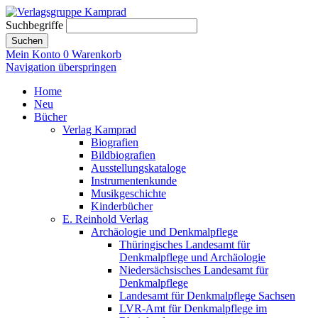
Suchbegriffe
Suchen
Mein Konto
0
Warenkorb
Navigation überspringen
Home
Neu
Bücher
Verlag Kamprad
Biografien
Bildbiografien
Ausstellungskataloge
Instrumentenkunde
Musikgeschichte
Kinderbücher
E. Reinhold Verlag
Archäologie und Denkmalpflege
Thüringisches Landesamt für
Denkmalpflege und Archäologie
Niedersächsisches Landesamt für
Denkmalpflege
Landesamt für Denkmalpflege Sachsen
LVR-Amt für Denkmalpflege im