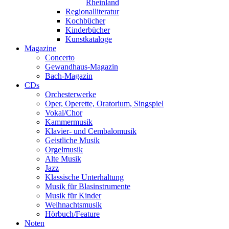
Rheinland
Regionalliteratur
Kochbücher
Kinderbücher
Kunstkataloge
Magazine
Concerto
Gewandhaus-Magazin
Bach-Magazin
CDs
Orchesterwerke
Oper, Operette, Oratorium, Singspiel
Vokal/Chor
Kammermusik
Klavier- und Cembalomusik
Geistliche Musik
Orgelmusik
Alte Musik
Jazz
Klassische Unterhaltung
Musik für Blasinstrumente
Musik für Kinder
Weihnachtsmusik
Hörbuch/Feature
Noten