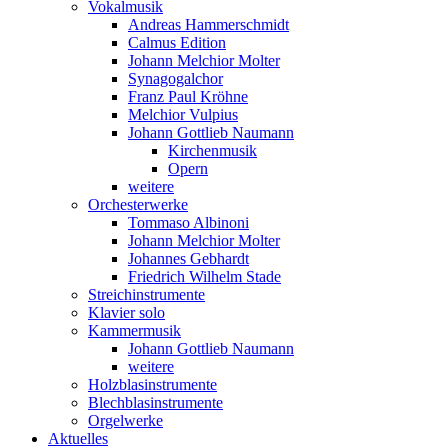
Vokalmusik
Andreas Hammerschmidt
Calmus Edition
Johann Melchior Molter
Synagogalchor
Franz Paul Kröhne
Melchior Vulpius
Johann Gottlieb Naumann
Kirchenmusik
Opern
weitere
Orchesterwerke
Tommaso Albinoni
Johann Melchior Molter
Johannes Gebhardt
Friedrich Wilhelm Stade
Streichinstrumente
Klavier solo
Kammermusik
Johann Gottlieb Naumann
weitere
Holzblasinstrumente
Blechblasinstrumente
Orgelwerke
Aktuelles