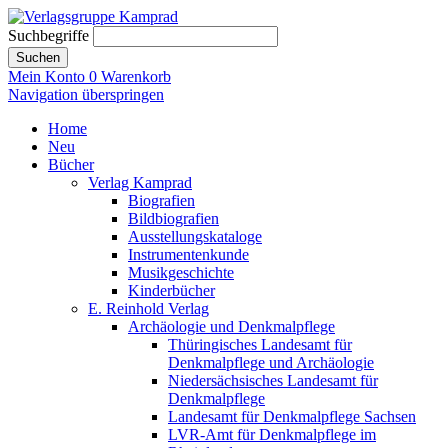
Suchbegriffe
Suchen
Mein Konto
0
Warenkorb
Navigation überspringen
Home
Neu
Bücher
Verlag Kamprad
Biografien
Bildbiografien
Ausstellungskataloge
Instrumentenkunde
Musikgeschichte
Kinderbücher
E. Reinhold Verlag
Archäologie und Denkmalpflege
Thüringisches Landesamt für
Denkmalpflege und Archäologie
Niedersächsisches Landesamt für
Denkmalpflege
Landesamt für Denkmalpflege Sachsen
LVR-Amt für Denkmalpflege im