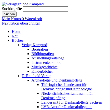
Suchbegriffe
Suchen
Mein Konto
0
Warenkorb
Navigation überspringen
Home
Neu
Bücher
Verlag Kamprad
Biografien
Bildbiografien
Ausstellungskataloge
Instrumentenkunde
Musikgeschichte
Kinderbücher
E. Reinhold Verlag
Archäologie und Denkmalpflege
Thüringisches Landesamt für
Denkmalpflege und Archäologie
Niedersächsisches Landesamt für
Denkmalpflege
Landesamt für Denkmalpflege Sachsen
LVR-Amt für Denkmalpflege im