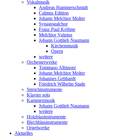
Vokalmusik
Andreas Hammerschmidt
Calmus Edition
Johann Melchior Molter
Synagogalchor
Franz Paul Kröhne
Melchior Vulpius
Johann Gottlieb Naumann
Kirchenmusik
Opern
weitere
Orchesterwerke
Tommaso Albinoni
Johann Melchior Molter
Johannes Gebhardt
Friedrich Wilhelm Stade
Streichinstrumente
Klavier solo
Kammermusik
Johann Gottlieb Naumann
weitere
Holzblasinstrumente
Blechblasinstrumente
Orgelwerke
Aktuelles