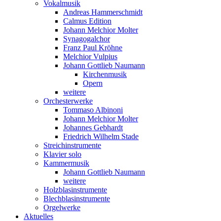
Vokalmusik
Andreas Hammerschmidt
Calmus Edition
Johann Melchior Molter
Synagogalchor
Franz Paul Kröhne
Melchior Vulpius
Johann Gottlieb Naumann
Kirchenmusik
Opern
weitere
Orchesterwerke
Tommaso Albinoni
Johann Melchior Molter
Johannes Gebhardt
Friedrich Wilhelm Stade
Streichinstrumente
Klavier solo
Kammermusik
Johann Gottlieb Naumann
weitere
Holzblasinstrumente
Blechblasinstrumente
Orgelwerke
Aktuelles