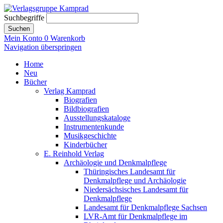
Suchbegriffe
Suchen
Mein Konto
0
Warenkorb
Navigation überspringen
Home
Neu
Bücher
Verlag Kamprad
Biografien
Bildbiografien
Ausstellungskataloge
Instrumentenkunde
Musikgeschichte
Kinderbücher
E. Reinhold Verlag
Archäologie und Denkmalpflege
Thüringisches Landesamt für
Denkmalpflege und Archäologie
Niedersächsisches Landesamt für
Denkmalpflege
Landesamt für Denkmalpflege Sachsen
LVR-Amt für Denkmalpflege im