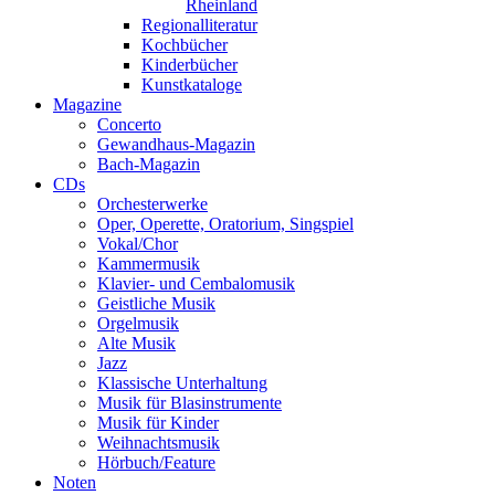
Rheinland
Regionalliteratur
Kochbücher
Kinderbücher
Kunstkataloge
Magazine
Concerto
Gewandhaus-Magazin
Bach-Magazin
CDs
Orchesterwerke
Oper, Operette, Oratorium, Singspiel
Vokal/Chor
Kammermusik
Klavier- und Cembalomusik
Geistliche Musik
Orgelmusik
Alte Musik
Jazz
Klassische Unterhaltung
Musik für Blasinstrumente
Musik für Kinder
Weihnachtsmusik
Hörbuch/Feature
Noten