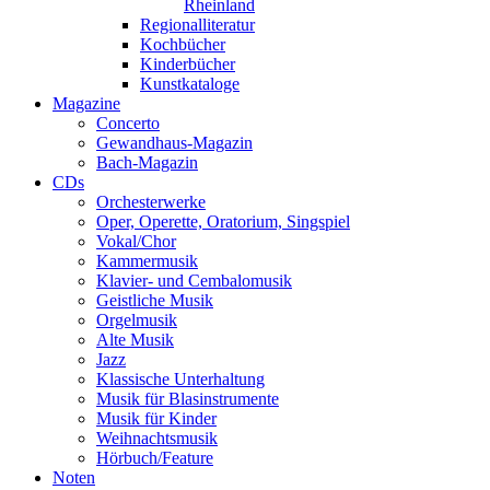
Rheinland
Regionalliteratur
Kochbücher
Kinderbücher
Kunstkataloge
Magazine
Concerto
Gewandhaus-Magazin
Bach-Magazin
CDs
Orchesterwerke
Oper, Operette, Oratorium, Singspiel
Vokal/Chor
Kammermusik
Klavier- und Cembalomusik
Geistliche Musik
Orgelmusik
Alte Musik
Jazz
Klassische Unterhaltung
Musik für Blasinstrumente
Musik für Kinder
Weihnachtsmusik
Hörbuch/Feature
Noten