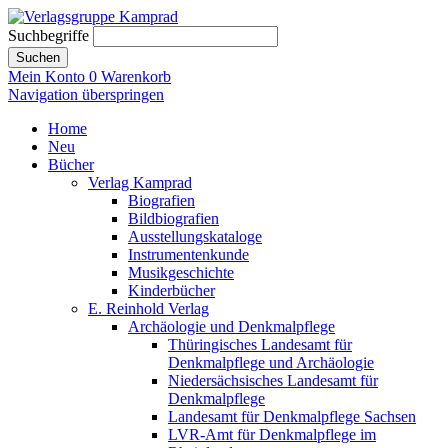
Suchbegriffe
Suchen
Mein Konto
0
Warenkorb
Navigation überspringen
Home
Neu
Bücher
Verlag Kamprad
Biografien
Bildbiografien
Ausstellungskataloge
Instrumentenkunde
Musikgeschichte
Kinderbücher
E. Reinhold Verlag
Archäologie und Denkmalpflege
Thüringisches Landesamt für
Denkmalpflege und Archäologie
Niedersächsisches Landesamt für
Denkmalpflege
Landesamt für Denkmalpflege Sachsen
LVR-Amt für Denkmalpflege im