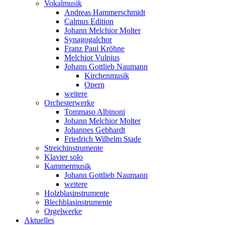
Vokalmusik
Andreas Hammerschmidt
Calmus Edition
Johann Melchior Molter
Synagogalchor
Franz Paul Kröhne
Melchior Vulpius
Johann Gottlieb Naumann
Kirchenmusik
Opern
weitere
Orchesterwerke
Tommaso Albinoni
Johann Melchior Molter
Johannes Gebhardt
Friedrich Wilhelm Stade
Streichinstrumente
Klavier solo
Kammermusik
Johann Gottlieb Naumann
weitere
Holzblasinstrumente
Blechblasinstrumente
Orgelwerke
Aktuelles