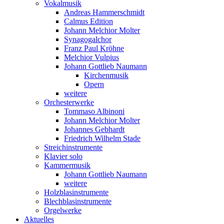
Vokalmusik
Andreas Hammerschmidt
Calmus Edition
Johann Melchior Molter
Synagogalchor
Franz Paul Kröhne
Melchior Vulpius
Johann Gottlieb Naumann
Kirchenmusik
Opern
weitere
Orchesterwerke
Tommaso Albinoni
Johann Melchior Molter
Johannes Gebhardt
Friedrich Wilhelm Stade
Streichinstrumente
Klavier solo
Kammermusik
Johann Gottlieb Naumann
weitere
Holzblasinstrumente
Blechblasinstrumente
Orgelwerke
Aktuelles