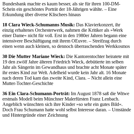
Bundesbank machte es kaum besser, als sie für ihren 100-DM-
Schein ein geschöntes Porträt der 18-Jährigen wählte. – Eine
Erkundung über diverse Klischees hinaus
18 Clara Wieck-Schumanns Musik:
Das Klavierkonzert, ihr
einzig erhaltenes Orchesterwerk, nahmen die Kritiker als »Werk
einer Dame« nicht für voll. Erst in den 1980er Jahren begann eine
intensivere Beschäftigung mit ihrem OEuvre. – Streifzug durch
einen wenn auch kleinen, so dennoch überraschenden Werkkosmos
30 Die Mutter Mariane Wieck:
Die Kantorentochter heiratete mit
19 den zwölf Jahre älteren Friedrich Wieck, debütierte im selben
Jahr als Sängerin im Gewandhaus und brachte acht Monate später
ihr erstes Kind zur Welt. Adelheid wurde kein Jahr alt. 16 Monate
nach deren Tod kam das zweite Kind, Clara. – Nicht allein eine
Mutter-Tochter-Geschichte
36 Ein Clara-Schumann-Porträt:
Im August 1878 saß die Witwe
erstmals Modell beim Münchner Malerfürsten Franz Lenbach.
Angeblich wünschten sich ihre Kinder »so sehr ein gutes Bild«.
Doch Frau Schumann hatte wohl selbst Interesse daran. – Umstände
und Hintergründe einer Zeichnung