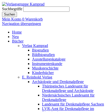
Suchbegriffe
Suchen
Mein Konto
0
Warenkorb
Navigation überspringen
Home
Neu
Bücher
Verlag Kamprad
Biografien
Bildbiografien
Ausstellungskataloge
Instrumentenkunde
Musikgeschichte
Kinderbücher
E. Reinhold Verlag
Archäologie und Denkmalpflege
Thüringisches Landesamt für
Denkmalpflege und Archäologie
Niedersächsisches Landesamt für
Denkmalpflege
Landesamt für Denkmalpflege Sachsen
LVR-Amt für Denkmalpflege im