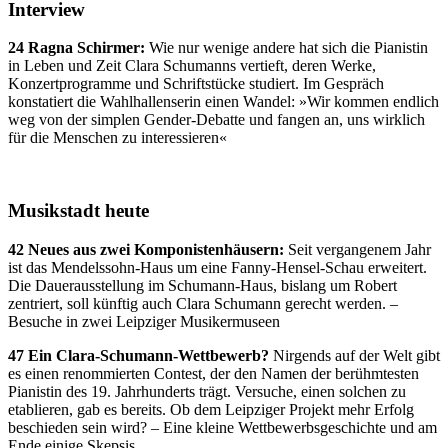
Interview
24 Ragna Schirmer:
Wie nur wenige andere hat sich die Pianistin
in Leben und Zeit Clara Schumanns vertieft, deren Werke,
Konzertprogramme und Schriftstücke studiert. Im Gespräch
konstatiert die Wahlhallenserin einen Wandel: »Wir kommen endlich
weg von der simplen Gender-Debatte und fangen an, uns wirklich
für die Menschen zu interessieren«
Musikstadt heute
42 Neues aus zwei Komponistenhäusern:
Seit vergangenem Jahr
ist das Mendelssohn-Haus um eine Fanny-Hensel-Schau erweitert.
Die Dauerausstellung im Schumann-Haus, bislang um Robert
zentriert, soll künftig auch Clara Schumann gerecht werden. –
Besuche in zwei Leipziger Musikermuseen
47 Ein Clara-Schumann-Wettbewerb?
Nirgends auf der Welt gibt
es einen renommierten Contest, der den Namen der berühmtesten
Pianistin des 19. Jahrhunderts trägt. Versuche, einen solchen zu
etablieren, gab es bereits. Ob dem Leipziger Projekt mehr Erfolg
beschieden sein wird? – Eine kleine Wettbewerbsgeschichte und am
Ende einige Skepsis