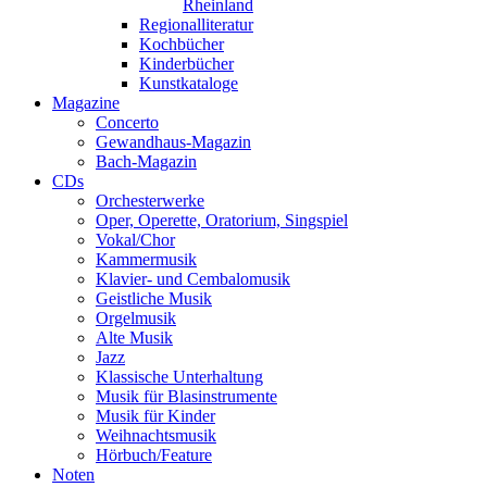
Rheinland
Regionalliteratur
Kochbücher
Kinderbücher
Kunstkataloge
Magazine
Concerto
Gewandhaus-Magazin
Bach-Magazin
CDs
Orchesterwerke
Oper, Operette, Oratorium, Singspiel
Vokal/Chor
Kammermusik
Klavier- und Cembalomusik
Geistliche Musik
Orgelmusik
Alte Musik
Jazz
Klassische Unterhaltung
Musik für Blasinstrumente
Musik für Kinder
Weihnachtsmusik
Hörbuch/Feature
Noten