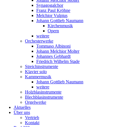
Johann Melchior Molter
Synagogalchor
Franz Paul Kröhne
Melchior Vulpius
Johann Gottlieb Naumann
Kirchenmusik
Opern
weitere
Orchesterwerke
Tommaso Albinoni
Johann Melchior Molter
Johannes Gebhardt
Friedrich Wilhelm Stade
Streichinstrumente
Klavier solo
Kammermusik
Johann Gottlieb Naumann
weitere
Holzblasinstrumente
Blechblasinstrumente
Orgelwerke
Aktuelles
Über uns
Vertrieb
Kontakt