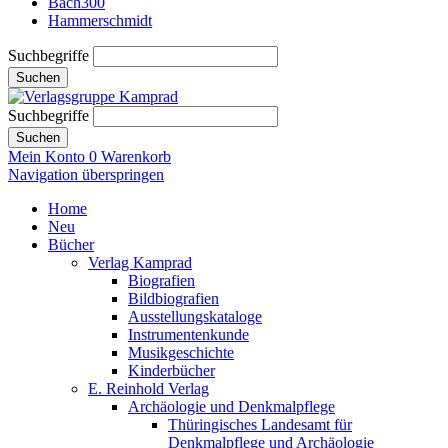
Bach300
Hammerschmidt
Suchbegriffe
Suchen
Suchbegriffe
Suchen
Mein Konto
0
Warenkorb
Navigation überspringen
Home
Neu
Bücher
Verlag Kamprad
Biografien
Bildbiografien
Ausstellungskataloge
Instrumentenkunde
Musikgeschichte
Kinderbücher
E. Reinhold Verlag
Archäologie und Denkmalpflege
Thüringisches Landesamt für
Denkmalpflege und Archäologie