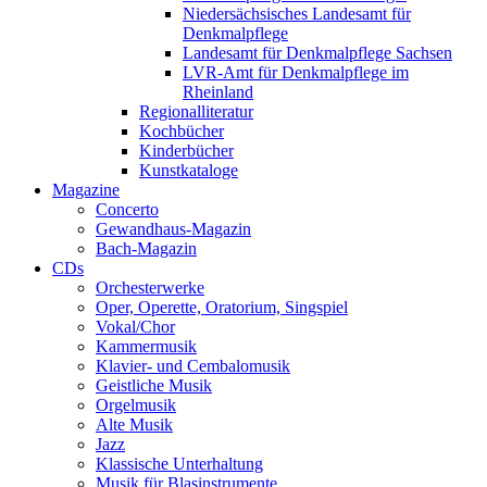
Niedersächsisches Landesamt für
Denkmalpflege
Landesamt für Denkmalpflege Sachsen
LVR-Amt für Denkmalpflege im
Rheinland
Regionalliteratur
Kochbücher
Kinderbücher
Kunstkataloge
Magazine
Concerto
Gewandhaus-Magazin
Bach-Magazin
CDs
Orchesterwerke
Oper, Operette, Oratorium, Singspiel
Vokal/Chor
Kammermusik
Klavier- und Cembalomusik
Geistliche Musik
Orgelmusik
Alte Musik
Jazz
Klassische Unterhaltung
Musik für Blasinstrumente