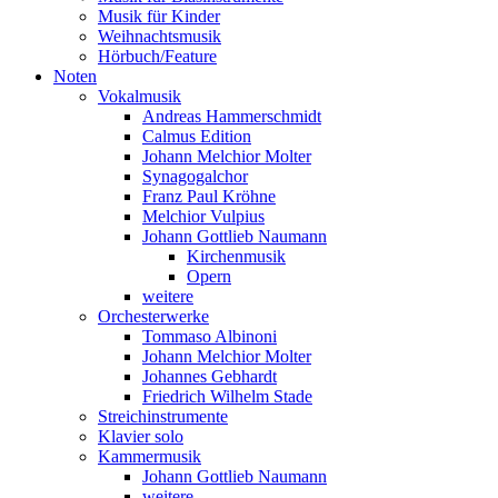
Musik für Kinder
Weihnachtsmusik
Hörbuch/Feature
Noten
Vokalmusik
Andreas Hammerschmidt
Calmus Edition
Johann Melchior Molter
Synagogalchor
Franz Paul Kröhne
Melchior Vulpius
Johann Gottlieb Naumann
Kirchenmusik
Opern
weitere
Orchesterwerke
Tommaso Albinoni
Johann Melchior Molter
Johannes Gebhardt
Friedrich Wilhelm Stade
Streichinstrumente
Klavier solo
Kammermusik
Johann Gottlieb Naumann
weitere