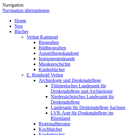
Navigation
Navigation überspringen
Home
Neu
Bücher
Verlag Kamprad
Biografien
Bildbiografien
Ausstellungskataloge
Instrumentenkunde
Musikgeschichte
Kinderbücher
E. Reinhold Verlag
Archäologie und Denkmalpflege
Thüringisches Landesamt für
Denkmalpflege und Archäologie
Niedersächsisches Landesamt für
Denkmalpflege
Landesamt für Denkmalpflege Sachsen
LVR-Amt für Denkmalpflege im
Rheinland
Regionalliteratur
Kochbücher
Kinderbücher