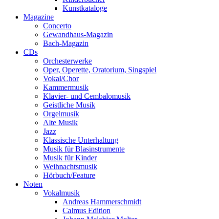
Kunstkataloge
Magazine
Concerto
Gewandhaus-Magazin
Bach-Magazin
CDs
Orchesterwerke
Oper, Operette, Oratorium, Singspiel
Vokal/Chor
Kammermusik
Klavier- und Cembalomusik
Geistliche Musik
Orgelmusik
Alte Musik
Jazz
Klassische Unterhaltung
Musik für Blasinstrumente
Musik für Kinder
Weihnachtsmusik
Hörbuch/Feature
Noten
Vokalmusik
Andreas Hammerschmidt
Calmus Edition