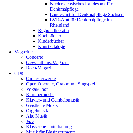
Niedersächsisches Landesamt für
Denkmalpflege
Landesamt für Denkmalpflege Sachsen
LVR-Amt für Denkmalpflege im
Rheinland
Regionalliteratur
Kochbücher
Kinderbücher
Kunstkataloge
Magazine
Concerto
Gewandhaus-Magazin
Bach-Magazin
CDs
Orchesterwerke
Oper, Operette, Oratorium, Singspiel
Vokal/Chor
Kammermusik
Klavier- und Cembalomusik
Geistliche Musik
Orgelmusik
Alte Musik
Jazz
Klassische Unterhaltung
Musik für Blasinstrumente