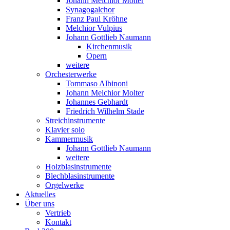
Johann Melchior Molter
Synagogalchor
Franz Paul Kröhne
Melchior Vulpius
Johann Gottlieb Naumann
Kirchenmusik
Opern
weitere
Orchesterwerke
Tommaso Albinoni
Johann Melchior Molter
Johannes Gebhardt
Friedrich Wilhelm Stade
Streichinstrumente
Klavier solo
Kammermusik
Johann Gottlieb Naumann
weitere
Holzblasinstrumente
Blechblasinstrumente
Orgelwerke
Aktuelles
Über uns
Vertrieb
Kontakt