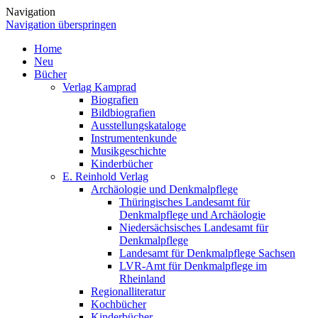
Navigation
Navigation überspringen
Home
Neu
Bücher
Verlag Kamprad
Biografien
Bildbiografien
Ausstellungskataloge
Instrumentenkunde
Musikgeschichte
Kinderbücher
E. Reinhold Verlag
Archäologie und Denkmalpflege
Thüringisches Landesamt für
Denkmalpflege und Archäologie
Niedersächsisches Landesamt für
Denkmalpflege
Landesamt für Denkmalpflege Sachsen
LVR-Amt für Denkmalpflege im
Rheinland
Regionalliteratur
Kochbücher
Kinderbücher