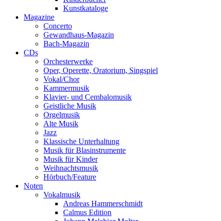
Kunstkataloge
Magazine
Concerto
Gewandhaus-Magazin
Bach-Magazin
CDs
Orchesterwerke
Oper, Operette, Oratorium, Singspiel
Vokal/Chor
Kammermusik
Klavier- und Cembalomusik
Geistliche Musik
Orgelmusik
Alte Musik
Jazz
Klassische Unterhaltung
Musik für Blasinstrumente
Musik für Kinder
Weihnachtsmusik
Hörbuch/Feature
Noten
Vokalmusik
Andreas Hammerschmidt
Calmus Edition