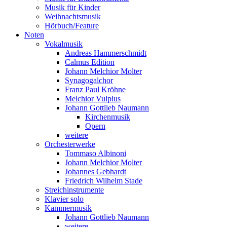
Musik für Kinder
Weihnachtsmusik
Hörbuch/Feature
Noten
Vokalmusik
Andreas Hammerschmidt
Calmus Edition
Johann Melchior Molter
Synagogalchor
Franz Paul Kröhne
Melchior Vulpius
Johann Gottlieb Naumann
Kirchenmusik
Opern
weitere
Orchesterwerke
Tommaso Albinoni
Johann Melchior Molter
Johannes Gebhardt
Friedrich Wilhelm Stade
Streichinstrumente
Klavier solo
Kammermusik
Johann Gottlieb Naumann
weitere