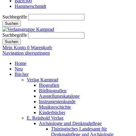
Bach300
Hammerschmidt
Suchbegriffe
Suchen
Suchbegriffe
Suchen
Mein Konto
0
Warenkorb
Navigation überspringen
Home
Neu
Bücher
Verlag Kamprad
Biografien
Bildbiografien
Ausstellungskataloge
Instrumentenkunde
Musikgeschichte
Kinderbücher
E. Reinhold Verlag
Archäologie und Denkmalpflege
Thüringisches Landesamt für
Denkmalpflege und Archäologie