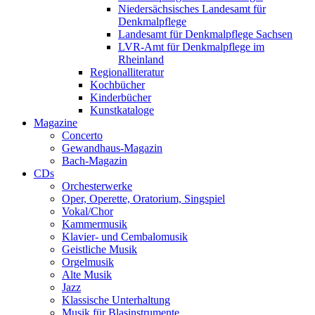
Niedersächsisches Landesamt für
Denkmalpflege
Landesamt für Denkmalpflege Sachsen
LVR-Amt für Denkmalpflege im
Rheinland
Regionalliteratur
Kochbücher
Kinderbücher
Kunstkataloge
Magazine
Concerto
Gewandhaus-Magazin
Bach-Magazin
CDs
Orchesterwerke
Oper, Operette, Oratorium, Singspiel
Vokal/Chor
Kammermusik
Klavier- und Cembalomusik
Geistliche Musik
Orgelmusik
Alte Musik
Jazz
Klassische Unterhaltung
Musik für Blasinstrumente