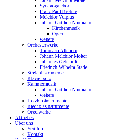
Johann Melchior Molter
Synagogalchor
Franz Paul Kröhne
Melchior Vulpius
Johann Gottlieb Naumann
Kirchenmusik
Opern
weitere
Orchesterwerke
Tommaso Albinoni
Johann Melchior Molter
Johannes Gebhardt
Friedrich Wilhelm Stade
Streichinstrumente
Klavier solo
Kammermusik
Johann Gottlieb Naumann
weitere
Holzblasinstrumente
Blechblasinstrumente
Orgelwerke
Aktuelles
Über uns
Vertrieb
Kontakt