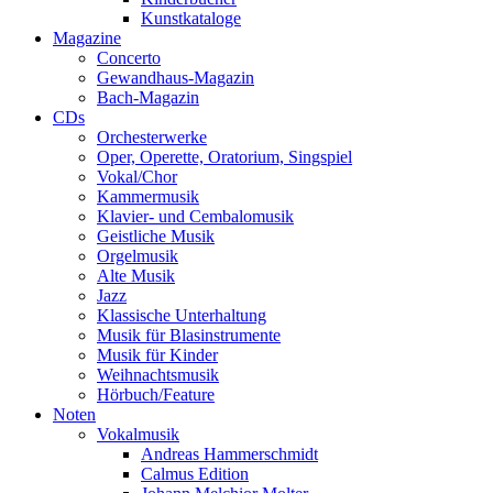
Kunstkataloge
Magazine
Concerto
Gewandhaus-Magazin
Bach-Magazin
CDs
Orchesterwerke
Oper, Operette, Oratorium, Singspiel
Vokal/Chor
Kammermusik
Klavier- und Cembalomusik
Geistliche Musik
Orgelmusik
Alte Musik
Jazz
Klassische Unterhaltung
Musik für Blasinstrumente
Musik für Kinder
Weihnachtsmusik
Hörbuch/Feature
Noten
Vokalmusik
Andreas Hammerschmidt
Calmus Edition