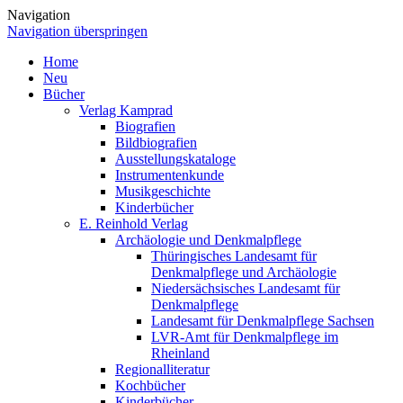
Navigation
Navigation überspringen
Home
Neu
Bücher
Verlag Kamprad
Biografien
Bildbiografien
Ausstellungskataloge
Instrumentenkunde
Musikgeschichte
Kinderbücher
E. Reinhold Verlag
Archäologie und Denkmalpflege
Thüringisches Landesamt für
Denkmalpflege und Archäologie
Niedersächsisches Landesamt für
Denkmalpflege
Landesamt für Denkmalpflege Sachsen
LVR-Amt für Denkmalpflege im
Rheinland
Regionalliteratur
Kochbücher
Kinderbücher