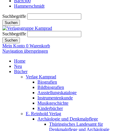
Bach300
Hammerschmidt
Suchbegriffe
Suchen
Suchbegriffe
Suchen
Mein Konto
0
Warenkorb
Navigation überspringen
Home
Neu
Bücher
Verlag Kamprad
Biografien
Bildbiografien
Ausstellungskataloge
Instrumentenkunde
Musikgeschichte
Kinderbücher
E. Reinhold Verlag
Archäologie und Denkmalpflege
Thüringisches Landesamt für
Denkmalpflege und Archäologie