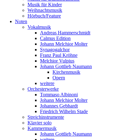
Musik für Kinder
Weihnachtsmusik
Hörbuch/Feature
Noten
Vokalmusik
Andreas Hammerschmidt
Calmus Edition
Johann Melchior Molter
Synagogalchor
Franz Paul Kröhne
Melchior Vulpius
Johann Gottlieb Naumann
Kirchenmusik
Opern
weitere
Orchesterwerke
Tommaso Albinoni
Johann Melchior Molter
Johannes Gebhardt
Friedrich Wilhelm Stade
Streichinstrumente
Klavier solo
Kammermusik
Johann Gottlieb Naumann
weitere