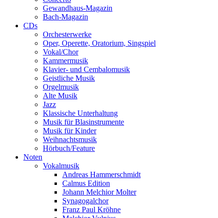
Gewandhaus-Magazin
Bach-Magazin
CDs
Orchesterwerke
Oper, Operette, Oratorium, Singspiel
Vokal/Chor
Kammermusik
Klavier- und Cembalomusik
Geistliche Musik
Orgelmusik
Alte Musik
Jazz
Klassische Unterhaltung
Musik für Blasinstrumente
Musik für Kinder
Weihnachtsmusik
Hörbuch/Feature
Noten
Vokalmusik
Andreas Hammerschmidt
Calmus Edition
Johann Melchior Molter
Synagogalchor
Franz Paul Kröhne