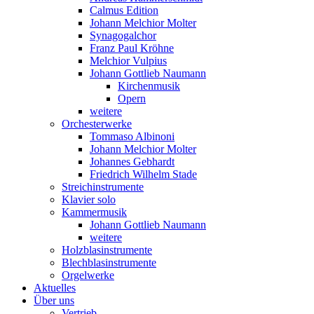
Calmus Edition
Johann Melchior Molter
Synagogalchor
Franz Paul Kröhne
Melchior Vulpius
Johann Gottlieb Naumann
Kirchenmusik
Opern
weitere
Orchesterwerke
Tommaso Albinoni
Johann Melchior Molter
Johannes Gebhardt
Friedrich Wilhelm Stade
Streichinstrumente
Klavier solo
Kammermusik
Johann Gottlieb Naumann
weitere
Holzblasinstrumente
Blechblasinstrumente
Orgelwerke
Aktuelles
Über uns
Vertrieb