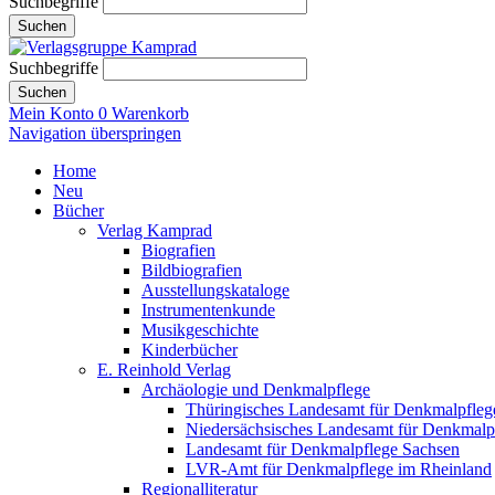
Suchbegriffe
Suchen
Suchbegriffe
Suchen
Mein Konto
0
Warenkorb
Navigation überspringen
Home
Neu
Bücher
Verlag Kamprad
Biografien
Bildbiografien
Ausstellungskataloge
Instrumentenkunde
Musikgeschichte
Kinderbücher
E. Reinhold Verlag
Archäologie und Denkmalpflege
Thüringisches Landesamt für Denkmalpfleg
Niedersächsisches Landesamt für Denkmalp
Landesamt für Denkmalpflege Sachsen
LVR-Amt für Denkmalpflege im Rheinland
Regionalliteratur