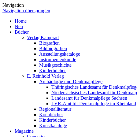
Navigation
Navigation überspringen
Home
Neu
Bücher
Verlag Kamprad
Biografien
Bildbiografien
Ausstellungskataloge
Instrumentenkunde
Musikgeschichte
Kinderbücher
E. Reinhold Verlag
Archäologie und Denkmalpflege
Thüringisches Landesamt für Denkmalpfleg
Niedersächsisches Landesamt für Denkmalp
Landesamt für Denkmalpflege Sachsen
LVR-Amt für Denkmalpflege im Rheinland
Regionalliteratur
Kochbücher
Kinderbücher
Kunstkataloge
Magazine
Concerto