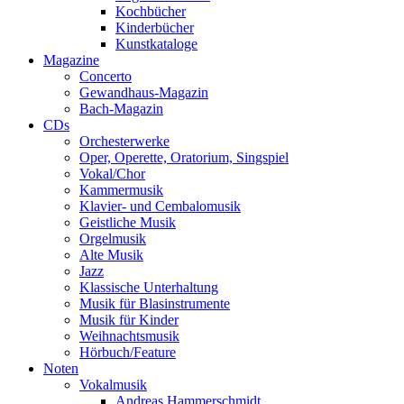
Kochbücher
Kinderbücher
Kunstkataloge
Magazine
Concerto
Gewandhaus-Magazin
Bach-Magazin
CDs
Orchesterwerke
Oper, Operette, Oratorium, Singspiel
Vokal/Chor
Kammermusik
Klavier- und Cembalomusik
Geistliche Musik
Orgelmusik
Alte Musik
Jazz
Klassische Unterhaltung
Musik für Blasinstrumente
Musik für Kinder
Weihnachtsmusik
Hörbuch/Feature
Noten
Vokalmusik
Andreas Hammerschmidt