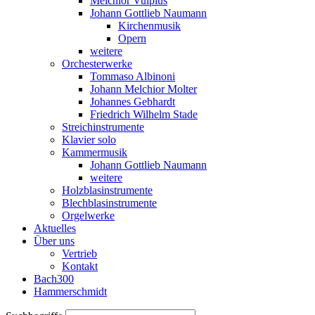
Melchior Vulpius
Johann Gottlieb Naumann
Kirchenmusik
Opern
weitere
Orchesterwerke
Tommaso Albinoni
Johann Melchior Molter
Johannes Gebhardt
Friedrich Wilhelm Stade
Streichinstrumente
Klavier solo
Kammermusik
Johann Gottlieb Naumann
weitere
Holzblasinstrumente
Blechblasinstrumente
Orgelwerke
Aktuelles
Über uns
Vertrieb
Kontakt
Bach300
Hammerschmidt