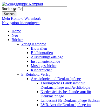
Suchbegriffe
Suchen
Mein Konto
0
Warenkorb
Navigation überspringen
Home
Neu
Bücher
Verlag Kamprad
Biografien
Bildbiografien
Ausstellungskataloge
Instrumentenkunde
Musikgeschichte
Kinderbücher
E. Reinhold Verlag
Archäologie und Denkmalpflege
Thüringisches Landesamt für
Denkmalpflege und Archäologie
Niedersächsisches Landesamt für
Denkmalpflege
Landesamt für Denkmalpflege Sachsen
LVR-Amt für Denkmalpflege im