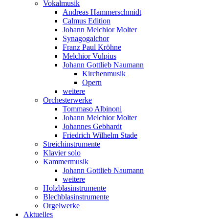
Vokalmusik
Andreas Hammerschmidt
Calmus Edition
Johann Melchior Molter
Synagogalchor
Franz Paul Kröhne
Melchior Vulpius
Johann Gottlieb Naumann
Kirchenmusik
Opern
weitere
Orchesterwerke
Tommaso Albinoni
Johann Melchior Molter
Johannes Gebhardt
Friedrich Wilhelm Stade
Streichinstrumente
Klavier solo
Kammermusik
Johann Gottlieb Naumann
weitere
Holzblasinstrumente
Blechblasinstrumente
Orgelwerke
Aktuelles