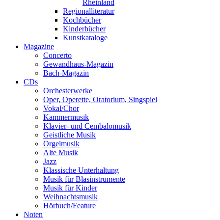
Rheinland
Regionalliteratur
Kochbücher
Kinderbücher
Kunstkataloge
Magazine
Concerto
Gewandhaus-Magazin
Bach-Magazin
CDs
Orchesterwerke
Oper, Operette, Oratorium, Singspiel
Vokal/Chor
Kammermusik
Klavier- und Cembalomusik
Geistliche Musik
Orgelmusik
Alte Musik
Jazz
Klassische Unterhaltung
Musik für Blasinstrumente
Musik für Kinder
Weihnachtsmusik
Hörbuch/Feature
Noten