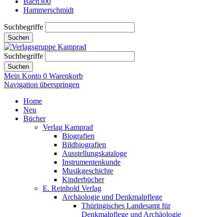
Bach300
Hammerschmidt
Suchbegriffe
Suchen
Suchbegriffe
Suchen
Mein Konto
0
Warenkorb
Navigation überspringen
Home
Neu
Bücher
Verlag Kamprad
Biografien
Bildbiografien
Ausstellungskataloge
Instrumentenkunde
Musikgeschichte
Kinderbücher
E. Reinhold Verlag
Archäologie und Denkmalpflege
Thüringisches Landesamt für
Denkmalpflege und Archäologie