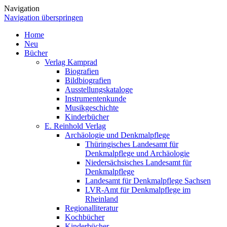
Navigation
Navigation überspringen
Home
Neu
Bücher
Verlag Kamprad
Biografien
Bildbiografien
Ausstellungskataloge
Instrumentenkunde
Musikgeschichte
Kinderbücher
E. Reinhold Verlag
Archäologie und Denkmalpflege
Thüringisches Landesamt für
Denkmalpflege und Archäologie
Niedersächsisches Landesamt für
Denkmalpflege
Landesamt für Denkmalpflege Sachsen
LVR-Amt für Denkmalpflege im
Rheinland
Regionalliteratur
Kochbücher
Kinderbücher