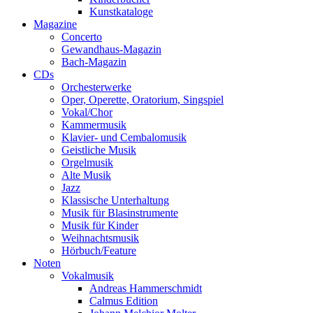
Kunstkataloge
Magazine
Concerto
Gewandhaus-Magazin
Bach-Magazin
CDs
Orchesterwerke
Oper, Operette, Oratorium, Singspiel
Vokal/Chor
Kammermusik
Klavier- und Cembalomusik
Geistliche Musik
Orgelmusik
Alte Musik
Jazz
Klassische Unterhaltung
Musik für Blasinstrumente
Musik für Kinder
Weihnachtsmusik
Hörbuch/Feature
Noten
Vokalmusik
Andreas Hammerschmidt
Calmus Edition