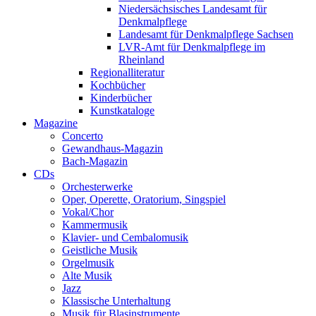
Niedersächsisches Landesamt für
Denkmalpflege
Landesamt für Denkmalpflege Sachsen
LVR-Amt für Denkmalpflege im
Rheinland
Regionalliteratur
Kochbücher
Kinderbücher
Kunstkataloge
Magazine
Concerto
Gewandhaus-Magazin
Bach-Magazin
CDs
Orchesterwerke
Oper, Operette, Oratorium, Singspiel
Vokal/Chor
Kammermusik
Klavier- und Cembalomusik
Geistliche Musik
Orgelmusik
Alte Musik
Jazz
Klassische Unterhaltung
Musik für Blasinstrumente