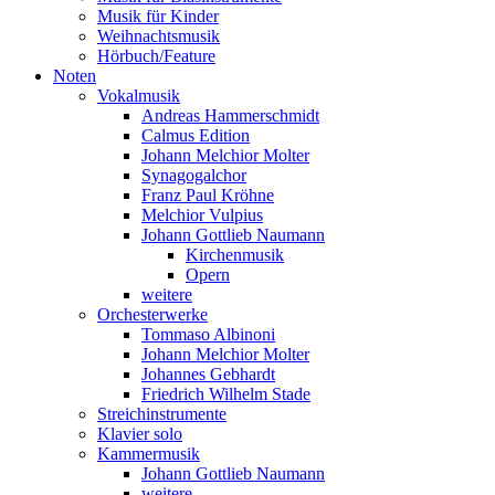
Musik für Kinder
Weihnachtsmusik
Hörbuch/Feature
Noten
Vokalmusik
Andreas Hammerschmidt
Calmus Edition
Johann Melchior Molter
Synagogalchor
Franz Paul Kröhne
Melchior Vulpius
Johann Gottlieb Naumann
Kirchenmusik
Opern
weitere
Orchesterwerke
Tommaso Albinoni
Johann Melchior Molter
Johannes Gebhardt
Friedrich Wilhelm Stade
Streichinstrumente
Klavier solo
Kammermusik
Johann Gottlieb Naumann
weitere