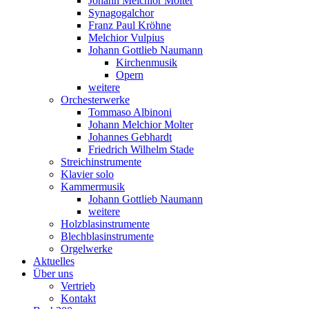
Johann Melchior Molter
Synagogalchor
Franz Paul Kröhne
Melchior Vulpius
Johann Gottlieb Naumann
Kirchenmusik
Opern
weitere
Orchesterwerke
Tommaso Albinoni
Johann Melchior Molter
Johannes Gebhardt
Friedrich Wilhelm Stade
Streichinstrumente
Klavier solo
Kammermusik
Johann Gottlieb Naumann
weitere
Holzblasinstrumente
Blechblasinstrumente
Orgelwerke
Aktuelles
Über uns
Vertrieb
Kontakt